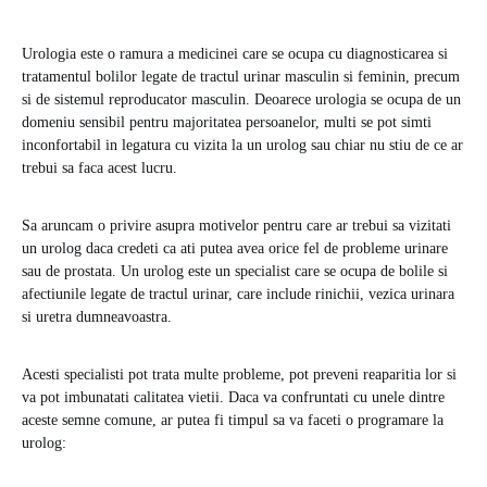
Urologia este o ramura a medicinei care se ocupa cu diagnosticarea si
tratamentul bolilor legate de tractul urinar masculin si feminin, precum
si de sistemul reproducator masculin. Deoarece urologia se ocupa de un
domeniu sensibil pentru majoritatea persoanelor, multi se pot simti
inconfortabil in legatura cu vizita la un urolog sau chiar nu stiu de ce ar
trebui sa faca acest lucru.
Sa aruncam o privire asupra motivelor pentru care ar trebui sa vizitati
un urolog daca credeti ca ati putea avea orice fel de probleme urinare
sau de prostata. Un urolog este un specialist care se ocupa de bolile si
afectiunile legate de tractul urinar, care include rinichii, vezica urinara
si uretra dumneavoastra.
Acesti specialisti pot trata multe probleme, pot preveni reaparitia lor si
va pot imbunatati calitatea vietii. Daca va confruntati cu unele dintre
aceste semne comune, ar putea fi timpul sa va faceti o programare la
urolog: