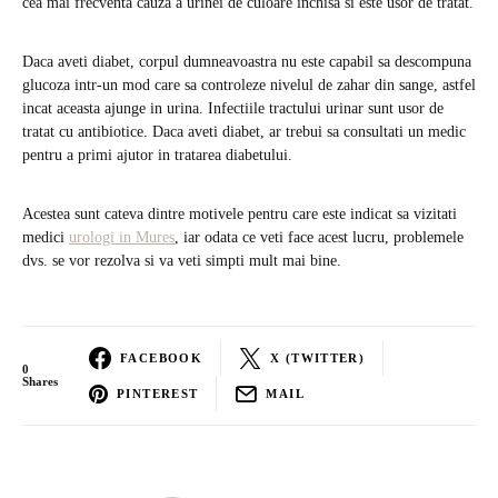
cea mai frecventa cauza a urinei de culoare inchisa si este usor de tratat.
Daca aveti diabet, corpul dumneavoastra nu este capabil sa descompuna
glucoza intr-un mod care sa controleze nivelul de zahar din sange, astfel
incat aceasta ajunge in urina. Infectiile tractului urinar sunt usor de
tratat cu antibiotice. Daca aveti diabet, ar trebui sa consultati un medic
pentru a primi ajutor in tratarea diabetului.
Acestea sunt cateva dintre motivele pentru care este indicat sa vizitati
medici
urologi in Mures
, iar odata ce veti face acest lucru, problemele
dvs. se vor rezolva si va veti simpti mult mai bine.
FACEBOOK
X (TWITTER)
0
Shares
PINTEREST
MAIL