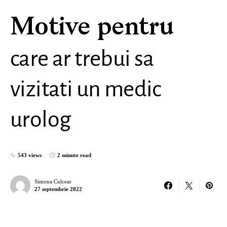
Motive pentru
care ar trebui sa
vizitati un medic
urolog
543 views
2 minute read
Simona Culcear
27 septembrie 2022