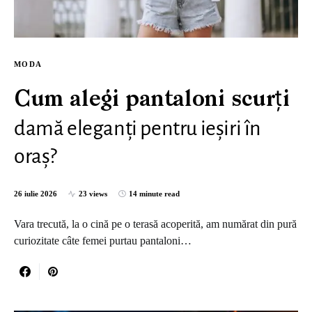
MODA
Cum alegi pantaloni scurți
damă eleganți pentru ieșiri în
oraș?
26 iulie 2026
23 views
14 minute read
Vara trecută, la o cină pe o terasă acoperită, am numărat din pură
curiozitate câte femei purtau pantaloni…