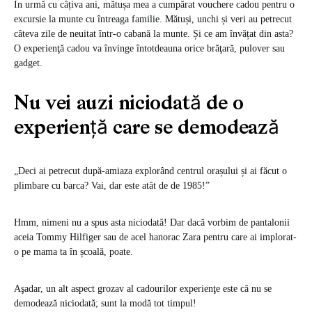
În urmă cu câțiva ani, mătușa mea a cumpărat vouchere cadou pentru o
excursie la munte cu întreaga familie. Mătuși, unchi și veri au petrecut
câteva zile de neuitat într-o cabană la munte. Și ce am învățat din asta?
O experienţă cadou va învinge întotdeauna orice brăţară, pulover sau
gadget.
Nu vei auzi niciodată de o
experiență care se demodează
„Deci ai petrecut după-amiaza explorând centrul orașului și ai făcut o
plimbare cu barca? Vai, dar este atât de de 1985!”
Hmm, nimeni nu a spus asta niciodată! Dar dacă vorbim de pantalonii
aceia Tommy Hilfiger sau de acel hanorac Zara pentru care ai implorat-
o pe mama ta în școală, poate.
Aşadar, un alt aspect grozav al cadourilor experienţe este că nu se
demodează niciodată; sunt la modă tot timpul!