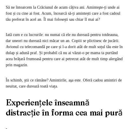
Să ne întoarcem la Crăciunul de acum câțiva ani. Aminteşte-ți unde ai
fost și cu cine ai fost. Acum, încearcă să-ți amintești care a fost cadoul
tău preferat în acel an. Îl mai folosești sau chiar îl mai ai?
Iată cum e cu lucrurile: nu numai că ele nu durează pentru totdeauna,
dar uneori nu durează nici măcar un an. Copiii se plictisesc de jucării.
Avionul cu telecomandă pe care și l-a dorit atât de mult soțul tău este în
dulap și adună praf. Și probabil că nu ai văzut-o pe mama ta purtând
acea brățară frumoasă pentru care ai petrecut atât de mult timp alergând
prin magazin.
În schimb, știi ce rămâne? Amintirile, aşa este. Oferă cadou amintiri de
neuitat, care durează toată viața.
Experiențele înseamnă
distracție în forma cea mai pură