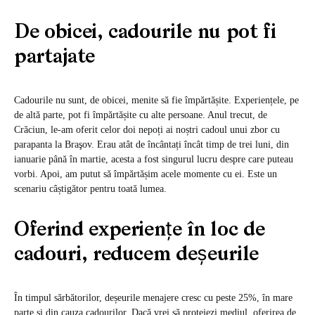
De obicei, cadourile nu pot fi
partajate
Cadourile nu sunt, de obicei, menite să fie împărtășite. Experiențele, pe
de altă parte, pot fi împărtășite cu alte persoane. Anul trecut, de
Crăciun, le-am oferit celor doi nepoți ai noștri cadoul unui zbor cu
parapanta la Braşov. Erau atât de încântați încât timp de trei luni, din
ianuarie până în martie, acesta a fost singurul lucru despre care puteau
vorbi. Apoi, am putut să împărtășim acele momente cu ei. Este un
scenariu câștigător pentru toată lumea.
Oferind experienţe în loc de
cadouri, reducem deșeurile
În timpul sărbătorilor, deșeurile menajere cresc cu peste 25%, în mare
parte şi din cauza cadourilor. Dacă vrei să protejezi mediul, oferirea de