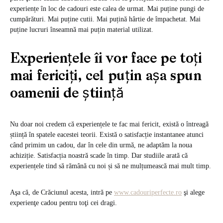
experiențe în loc de cadouri este calea de urmat. Mai puține pungi de
cumpărături. Mai puține cutii. Mai puțină hârtie de împachetat. Mai
puține lucruri înseamnă mai puțin material utilizat.
Experienţele îi vor face pe toți
mai fericiți, cel puțin așa spun
oamenii de știință
Nu doar noi credem că experiențele te fac mai fericit, există o întreagă
știință în spatele eacestei teorii. Există o satisfacție instantanee atunci
când primim un cadou, dar în cele din urmă, ne adaptăm la noua
achiziție. Satisfacția noastră scade în timp. Dar studiile arată că
experiențele tind să rămână cu noi și să ne mulțumească mai mult timp.
Aşa că, de Crăciunul acesta, intră pe
www.cadouriperfecte.ro
şi alege
experienţe cadou pentru toţi cei dragi.