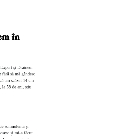
cm în
 Expert și Draineur
re fără să mă gândesc
e că am scăzut 14 cm
la 58 de ani, știu
 de somnolență și
losesc și mi-a făcut