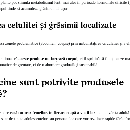
plante pot stimula metabolismul lent, mai ales în perioade hormonale dificile
pul tinde să acumuleze grăsime mai ușor.
 celulitei și grăsimii localizate
ă zonele problematice (abdomen, coapse) prin îmbunătățirea circulației și a elast
enționat că
aceste produse nu forțează corpul
, ci îl sprijină să funcționeze ma
amatice de greutate, ci de o abordare graduală și sustenabilă.
cine sunt potrivite produsele
ē?
e adresează
tuturor femeilor, în fiecare etapă a vieții lor
– de la vârsta adultă
unt destinate adolescentelor sau persoanelor care vor rezultate rapide fără efor