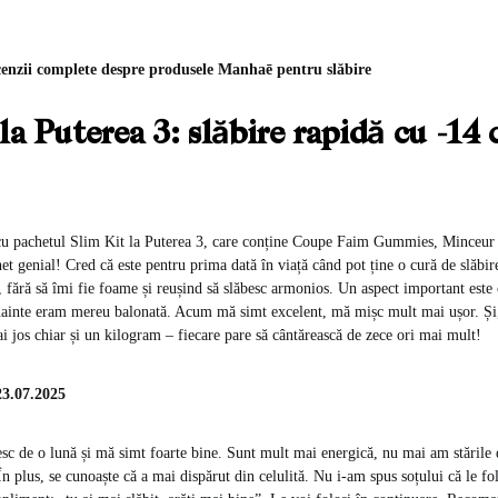
ecenzii complete despre produsele Manhaē pentru slăbire
la Puterea 3: slăbire rapidă cu -14 
ă cu pachetul Slim Kit la Puterea 3, care conține Coupe Faim Gummies, Minceur
et genial! Cred că este pentru prima dată în viață când pot ține o cură de slăbi
 fără să îmi fie foame și reușind să slăbesc armonios. Un aspect important est
nainte eram mereu balonată. Acum mă simt excelent, mă mișc mult mai ușor. Și, 
ai jos chiar și un kilogram – fiecare pare să cântărească de zece ori mai mult!
23.07.2025
sc de o lună și mă simt foarte bine. Sunt mult mai energică, nu mai am stările
În plus, se cunoaște că a mai dispărut din celulită. Nu i-am spus soțului că le fo