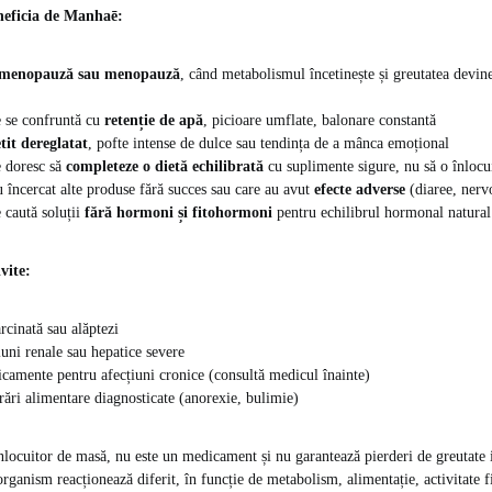
eneficia de Manhaē:
menopauză sau menopauză
, când metabolismul încetinește și greutatea devin
e se confruntă cu
retenție de apă
, picioare umflate, balonare constantă
tit dereglatat
, pofte intense de dulce sau tendința de a mânca emoțional
e doresc să
completeze o dietă echilibrată
cu suplimente sigure, nu să o înlocu
 încercat alte produse fără succes sau care au avut
efecte adverse
(diaree, nervo
 caută soluții
fără hormoni și fitohormoni
pentru echilibrul hormonal natural
vite:
rcinată sau alăptezi
iuni renale sau hepatice severe
camente pentru afecțiuni cronice (consultă medicul înainte)
rări alimentare diagnosticate (anorexie, bulimie)
locuitor de masă, nu este un medicament și nu garantează pierderi de greutate i
rganism reacționează diferit, în funcție de metabolism, alimentație, activitate fi