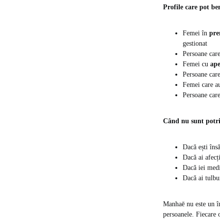
Profile care pot b
Femei în
pre
gestionat
Persoane car
Femei cu
ape
Persoane car
Femei care au
Persoane care
Când nu sunt potri
Dacă ești însă
Dacă ai afecț
Dacă iei medi
Dacă ai tulbu
Manhaē nu este un în
persoanele. Fiecare o