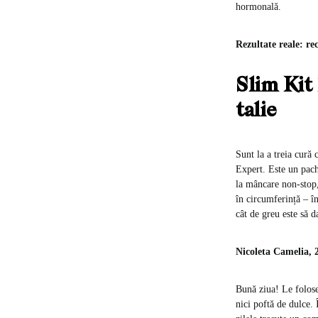
hormonală.
Rezultate reale: r
Slim Kit 
talie
Sunt la a treia cur
Expert. Este un pach
la mâncare non-stop,
în circumferință – î
cât de greu este să d
Nicoleta Camelia, 
Bună ziua! Le folose
nici poftă de dulce. 