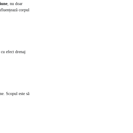
iune
, nu doar
nfluențează corpul
 cu efect drenaj
me. Scopul este să