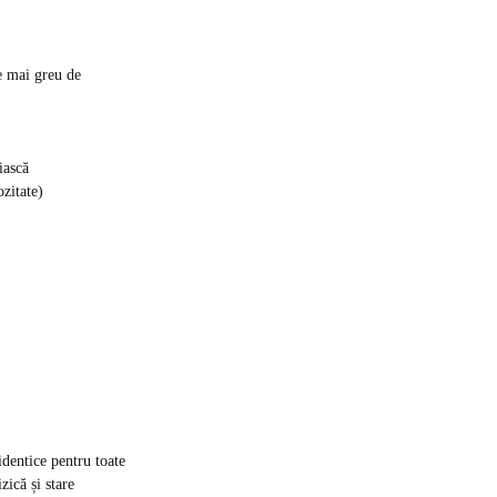
e mai greu de
iască
zitate)
dentice pentru toate
zică și stare