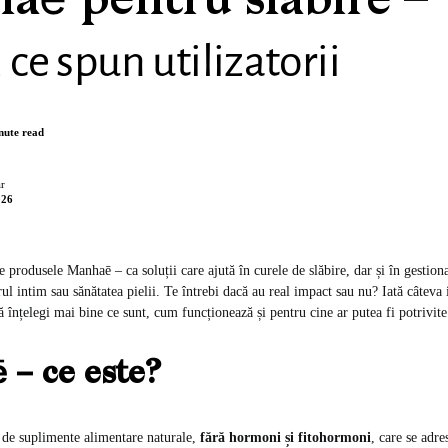
aē pentru slabire –
 ce spun utilizatorii
nute read
r
026
de produsele Manhaē – ca soluții care ajută în curele de slăbire, dar și în gesti
ul intim sau sănătatea pielii. Te întrebi dacă au real impact sau nu? Iată câteva
să înțelegi mai bine ce sunt, cum funcționează și pentru cine ar putea fi potrivite
– ce este?
de suplimente alimentare naturale,
fără hormoni și fitohormoni
, care se adr