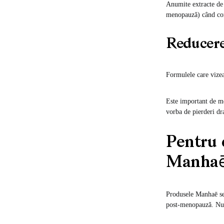
Anumite extracte de 
menopauză) când cor
Reducerea
Formulele care vizeaz
Este important de m
vorba de pierderi dr
Pentru 
Manha
Produsele Manhaē s
post-menopauză. Nu s