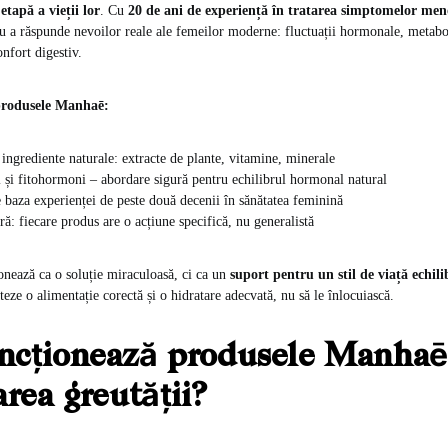
 etapă a vieții lor
. Cu
20 de ani de experiență în tratarea simptomelor me
ru a răspunde nevoilor reale ale femeilor moderne: fluctuații hormonale, metabo
onfort digestiv.
produsele Manhaē:
ingrediente naturale: extracte de plante, vitamine, minerale
și fitohormoni – abordare sigură pentru echilibrul hormonal natural
 baza experienței de peste două decenii în sănătatea feminină
ră: fiecare produs are o acțiune specifică, nu generalistă
nează ca o soluție miraculoasă, ci ca un
suport pentru un stil de viață echili
eze o alimentație corectă și o hidratare adecvată, nu să le înlocuiască.
ncționează produsele Manhaē
area greutății?