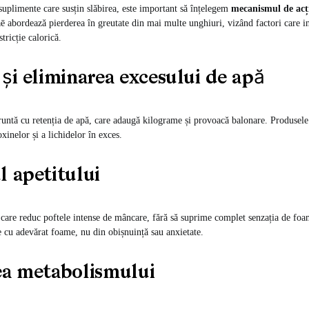
uplimente care susțin slăbirea, este important să înțelegem
mecanismul de acț
 abordează pierderea în greutate din mai multe unghiuri, vizând factori care i
tricție calorică.
și eliminarea excesului de apă
untă cu retenția de apă, care adaugă kilograme și provoacă balonare. Produsele
oxinelor și a lichidelor în exces.
l apetitului
 care reduc poftele intense de mâncare, fără să suprime complet senzația de foa
e cu adevărat foame, nu din obișnuință sau anxietate.
ea metabolismului