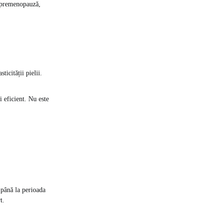
 (premenopauză,
icității pielii.
i eficient. Nu este
 până la perioada
t.