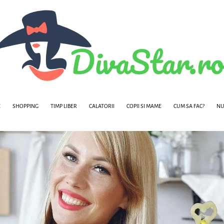
E
SHOPPING
TIMP LIBER
CALATORII
COPII SI MAME
CUM SA FAC?
NU