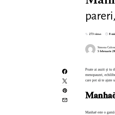
Manh
pareri,
273 views
8 mi
Simona Culcea
5 februarie 2
Poate ai auzit și tu 
menopauzei, echilibr
care pot să te ajute 
Manhaē 
Manhaē este o gamă 