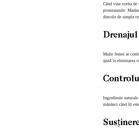
Când vine vorba de s
promisiunile. Manhaē
dincolo de simpla res
Drenajul 
Multe femei se confr
ajută la eliminarea t
Controlu
Ingrediente naturale
mănânci când îți est
Susținer