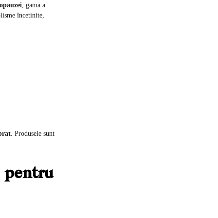
nopauzei
, gama a
lisme încetinite,
brat
. Produsele sunt
 pentru