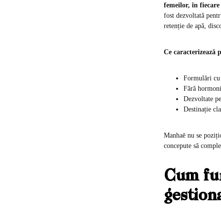
femeilor, în fiecare
fost dezvoltată pent
retenție de apă, disc
Ce caracterizează 
Formulări cu 
Fără hormoni 
Dezvoltate pe
Destinație cla
Manhaē nu se pozițio
concepute să complet
Cum fu
gestion