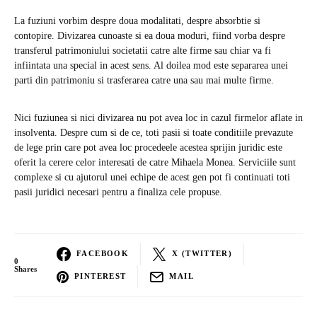
La fuziuni vorbim despre doua modalitati, despre absorbtie si
contopire. Divizarea cunoaste si ea doua moduri, fiind vorba despre
transferul patrimoniului societatii catre alte firme sau chiar va fi
infiintata una special in acest sens. Al doilea mod este separarea unei
parti din patrimoniu si trasferarea catre una sau mai multe firme.
Nici fuziunea si nici divizarea nu pot avea loc in cazul firmelor aflate in
insolventa. Despre cum si de ce, toti pasii si toate conditiile prevazute
de lege prin care pot avea loc procedeele acestea sprijin juridic este
oferit la cerere celor interesati de catre Mihaela Monea. Serviciile sunt
complexe si cu ajutorul unei echipe de acest gen pot fi continuati toti
pasii juridici necesari pentru a finaliza cele propuse.
FACEBOOK
X (TWITTER)
0
Shares
PINTEREST
MAIL