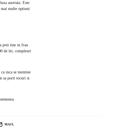
luza asortata. Este
i mai multe optiuni
 poti tine in frau
00 de lei, compleuri
e ca inca se mentine
 sa porti tocuri si
 asemenea.
MAIL