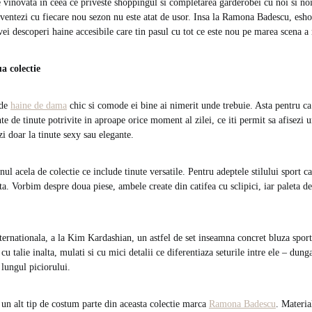
 vinovata in ceea ce priveste shoppingul si completarea garderobei cu noi si noi 
nventezi cu fiecare nou sezon nu este atat de usor. Insa la Ramona Badescu, esho
vei descoperi haine accesibile care tin pasul cu tot ce este nou pe marea scena 
a colectie
 de
haine de dama
chic si comode ei bine ai nimerit unde trebuie. Asta pentru ca
te de tinute potrivite in aproape orice moment al zilei, ce iti permit sa afisezi u
ezi doar la tinute sexy sau elegante.
nul acela de colectie ce include tinute versatile. Pentru adeptele stilului spor
ta. Vorbim despre doua piese, ambele create din catifea cu sclipici, iar paleta de
ternationala, a la Kim Kardashian, un astfel de set inseamna concret bluza sport
cu talie inalta, mulati si cu mici detalii ce diferentiaza seturile intre ele – dung
 lungul piciorului.
e un alt tip de costum parte din aceasta colectie marca
Ramona Badescu
. Materia