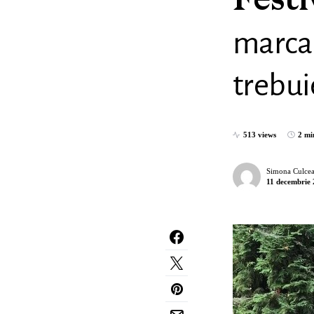
Festi
marca
trebui
513 views
2 mi
Simona Culcea
11 decembrie