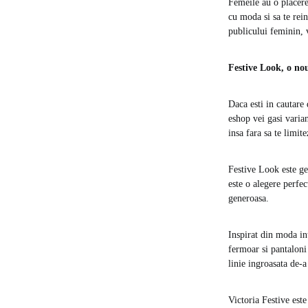
Femeile au o placere
cu moda si sa te rei
publicului feminin, 
Festive Look, o nou
Daca esti in cautare
eshop vei gasi varian
insa fara sa te limit
Festive Look este ge
este o alegere perfec
generoasa.
Inspirat din moda in
fermoar si pantaloni 
linie ingroasata de-a
Victoria Festive est