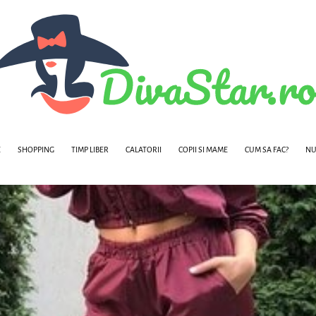
E
SHOPPING
TIMP LIBER
CALATORII
COPII SI MAME
CUM SA FAC?
NU