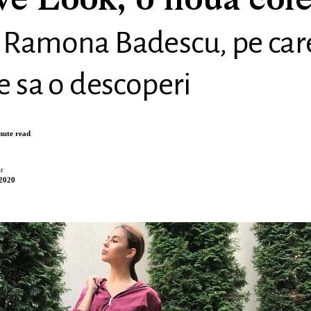
ve Look, o noua cole
 Ramona Badescu, pe car
e sa o descoperi
nute read
r
 2020