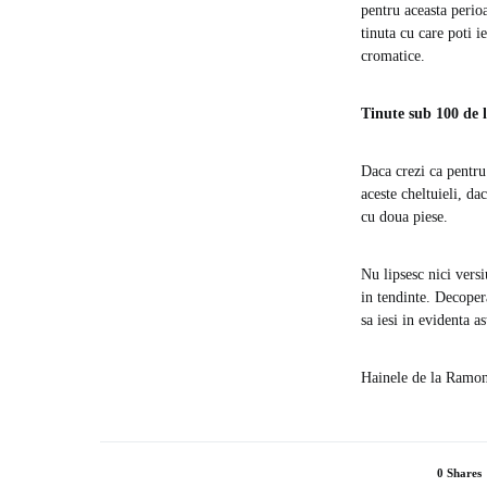
pentru aceasta perioa
tinuta cu care poti i
cromatice.
Tinute sub 100 de l
Daca crezi ca pentru 
aceste cheltuieli, d
cu doua piese.
Nu lipsesc nici vers
in tendinte. Decopera
sa iesi in evidenta as
Hainele de la Ramona
0 Shares