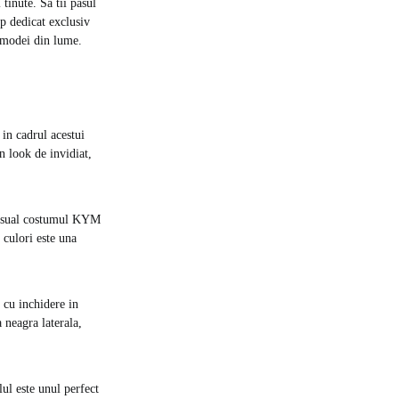
tinute. Sa tii pasul
p dedicat exclusiv
a modei din lume.
 in cadrul acestui
n look de invidiat,
t casual costumul KYM
 culori este una
 cu inchidere in
a neagra laterala,
lul este unul perfect