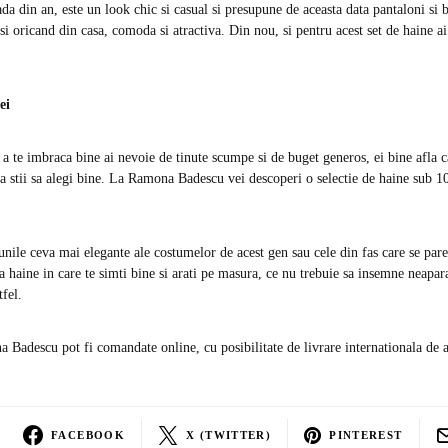
da din an, este un look chic si casual si presupune de aceasta data pantaloni si b
esi oricand din casa, comoda si atractiva. Din nou, si pentru acest set de haine a
ei
a te imbraca bine ai nevoie de tinute scumpe si de buget generos, ei bine afla ca
aca stii sa alegi bine. La Ramona Badescu vei descoperi o selectie de haine sub 1
iunile ceva mai elegante ale costumelor de acest gen sau cele din fas care se par
 haine in care te simti bine si arati pe masura, ce nu trebuie sa insemne neaparat
tfel.
 Badescu pot fi comandate online, cu posibilitate de livrare internationala de
FACEBOOK
X (TWITTER)
PINTEREST