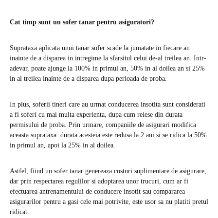
Cat timp sunt un sofer tanar pentru asiguratori?
Suprataxa aplicata unui tanar sofer scade la jumatate in fiecare an
inainte de a disparea in intregime la sfarsitul celui de-al treilea an. Intr-
adevar, poate ajunge la 100% in primul an, 50% in al doilea an si 25%
in al treilea inainte de a disparea dupa perioada de proba.
In plus, soferii tineri care au urmat conducerea insotita sunt considerati
a fi soferi cu mai multa experienta, dupa cum reiese din durata
permisului de proba. Prin urmare, companiile de asigurari modifica
aceasta suprataxa: durata acesteia este redusa la 2 ani si se ridica la 50%
in primul an, apoi la 25% in al doilea.
Astfel, fiind un sofer tanar genereaza costuri suplimentare de asigurare,
dar prin respectarea regulilor si adoptarea unor trucuri, cum ar fi
efectuarea antrenamentului de conducere insotit sau compararea
asigurarilor pentru a gasi cele mai potrivite, este usor sa nu platiti pretul
ridicat.