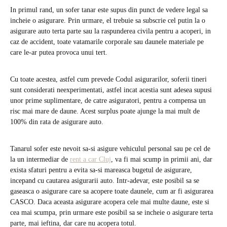
In primul rand, un sofer tanar este supus din punct de vedere legal sa
incheie o asigurare. Prin urmare, el trebuie sa subscrie cel putin la o
asigurare auto terta parte sau la raspunderea civila pentru a acoperi, in
caz de accident, toate vatamarile corporale sau daunele materiale pe
care le-ar putea provoca unui tert.
Cu toate acestea, astfel cum prevede Codul asigurarilor, soferii tineri
sunt considerati neexperimentati, astfel incat acestia sunt adesea supusi
unor prime suplimentare, de catre asiguratori, pentru a compensa un
risc mai mare de daune. Acest surplus poate ajunge la mai mult de
100% din rata de asigurare auto.
Tanarul sofer este nevoit sa-si asigure vehiculul personal sau pe cel de
la un intermediar de
rent a car Cluj
, va fi mai scump in primii ani, dar
exista sfaturi pentru a evita sa-si mareasca bugetul de asigurare,
incepand cu cautarea asigurarii auto. Intr-adevar, este posibil sa se
gaseasca o asigurare care sa acopere toate daunele, cum ar fi asigurarea
CASCO. Daca aceasta asigurare acopera cele mai multe daune, este si
cea mai scumpa, prin urmare este posibil sa se incheie o asigurare terta
parte, mai ieftina, dar care nu acopera totul.