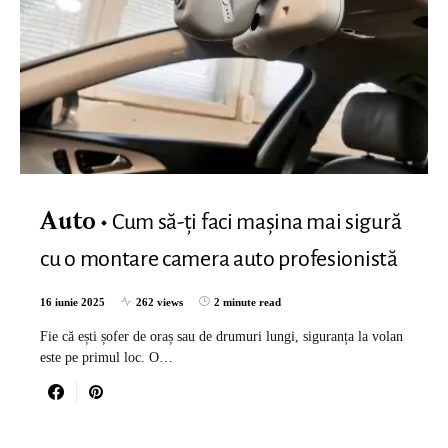
Cum să-ți faci mașina mai sigură
Auto
cu o montare camera auto profesionistă
16 iunie 2025
262 views
2 minute read
Fie că ești șofer de oraș sau de drumuri lungi, siguranța la volan
este pe primul loc. O…