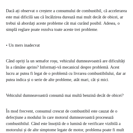
Dacă ați observat o creștere a consumului de combustibil, că accelerarea
este mai dificilă sau că încălzirea durează mai mult decât de obicei, ar
trebui să abordați aceste probleme cât mai curând posibil. Adesea, o
simplă reglare poate rezolva toate aceste trei probleme.
• Un mers inadecvat
Când opriți la un semafor roșu, vehiculul dumneavoastră are dificultăți
în a rămâne aprins? Informați-vă mecanicul despre problemă. Acest
lucru ar putea fi legat de o problemă cu livrarea combustibilului, dar ar
putea indica și o serie de alte probleme, atât mari, cât și mici.
Vehiculul dumneavoastră consumă mai multă benzină decât de obicei?
În mod frecvent, consumul crescut de combustibil este cauzat de o
defecțiune a modului în care motorul dumneavoastră procesează
combustibilul. Când este însoțită de o lumină de verificare vizibilă a
motorului și de alte simptome legate de motor, problema poate fi mult