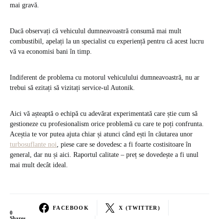
mai gravă.
Dacă observați că vehiculul dumneavoastră consumă mai mult
combustibil, apelați la un specialist cu experiență pentru că acest lucru
vă va economisi bani în timp.
Indiferent de problema cu motorul vehiculului dumneavoastră, nu ar
trebui să ezitați să vizitați service-ul Autonik.
Aici vă așteaptă o echipă cu adevărat experimentată care știe cum să
gestioneze cu profesionalism orice problemă cu care te poți confrunta.
Aceștia te vor putea ajuta chiar și atunci când ești în căutarea unor
turbosuflante noi
, piese care se dovedesc a fi foarte costisitoare în
general, dar nu și aici. Raportul calitate – preț se dovedește a fi unul
mai mult decât ideal.
FACEBOOK
X (TWITTER)
0
Shares