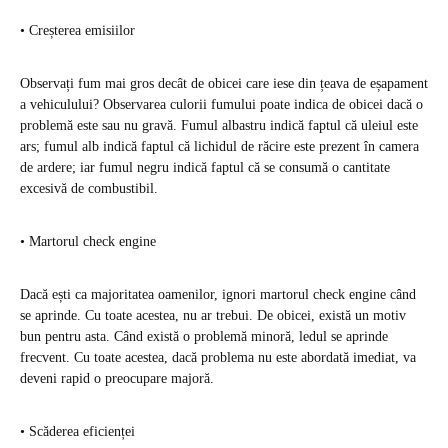
• Creșterea emisiilor
Observați fum mai gros decât de obicei care iese din țeava de eșapament
a vehiculului? Observarea culorii fumului poate indica de obicei dacă o
problemă este sau nu gravă. Fumul albastru indică faptul că uleiul este
ars; fumul alb indică faptul că lichidul de răcire este prezent în camera
de ardere; iar fumul negru indică faptul că se consumă o cantitate
excesivă de combustibil.
• Martorul check engine
Dacă ești ca majoritatea oamenilor, ignori martorul check engine când
se aprinde. Cu toate acestea, nu ar trebui. De obicei, există un motiv
bun pentru asta. Când există o problemă minoră, ledul se aprinde
frecvent. Cu toate acestea, dacă problema nu este abordată imediat, va
deveni rapid o preocupare majoră.
• Scăderea eficienței