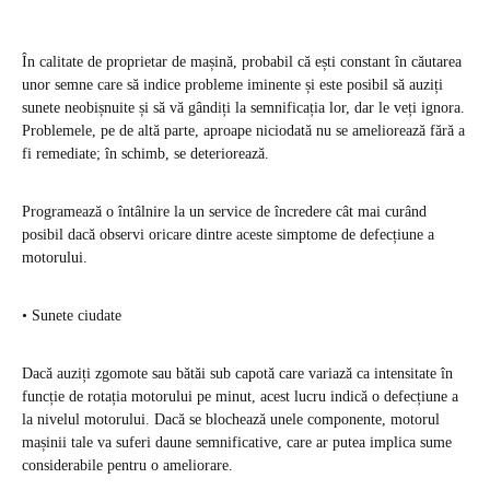
În calitate de proprietar de mașină, probabil că ești constant în căutarea
unor semne care să indice probleme iminente și este posibil să auziți
sunete neobișnuite și să vă gândiți la semnificația lor, dar le veți ignora.
Problemele, pe de altă parte, aproape niciodată nu se ameliorează fără a
fi remediate; în schimb, se deteriorează.
Programează o întâlnire la un service de încredere cât mai curând
posibil dacă observi oricare dintre aceste simptome de defecțiune a
motorului.
• Sunete ciudate
Dacă auziți zgomote sau bătăi sub capotă care variază ca intensitate în
funcție de rotația motorului pe minut, acest lucru indică o defecțiune a
la nivelul motorului. Dacă se blochează unele componente, motorul
mașinii tale va suferi daune semnificative, care ar putea implica sume
considerabile pentru o ameliorare.