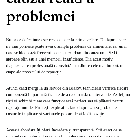
problemei
Nu orice defecțiune este ceea ce pare la prima vedere. Un laptop care
nu mai pornește poate avea o simplă problemă de alimentare, iar unul
care se blochează frecvent poate suferi doar din cauza unui SSD
aproape plin sau a unei memorii insuficiente. Din acest motiv,
diagnosticarea profesională reprezintă una dintre cele mai importante
etape ale procesului de reparație.
Atunci când mergi la un service din Brașov, tehnicienii verifică fiecare
componentă importantă înainte de a recomanda o intervenție. Astfel, nu
riști să schimbi piese care funcționează perfect sau să plătești pentru
reparații inutile. Primești explicații clare despre cauza problemei,
costurile implicate și variantele pe care le ai la dispoziție.
Această abordare îți oferă încredere și transparență. Știi exact ce se
întâmplă cu laptopul tău și poți lua o decizie informată, fără să ai