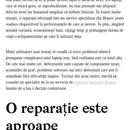
care se mișcă greu, se supraîncălzește, nu mai pornește sau afișează
diferite erori nu înseamnă neapărat că trebuie înlocuit. În foarte multe
situații, o reparație efectuată într-un service specializat din Brașov poate
readuce dispozitivul la performanțele de care ai nevoie. În plus, alegând
această variantă, economisești bani, câștigi timp și prelungești durata de
viață a echipamentului pe care îl utilizezi deja.
Mulți utilizatori sunt tentați să creadă că orice problemă tehnică
presupune cumpărarea unui laptop nou, însă realitatea este cu totul alta.
De cele mai multe ori, defecțiunile sunt cauzate de componente uzate,
acumulări de praf, probleme software sau mici defecțiuni care pot fi
remediate fără dificultăți majore. Tocmai din acest motiv, merită să
consulți un specialist de la un serviciu de
reparatii laptopuri Brasov
înainte de a lua o decizie costisitoare.
O reparație este
aproape