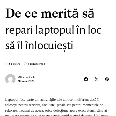
De ce merită să
repari laptopul în loc
să îl înlocuiești
61 views
4 minute read
Mihalcea Calin
20 iunie 2026
Laptopul face parte din activitățile tale zilnice, indiferent dacă îl
folosești pentru serviciu, facultate, școală sau pentru momentele de
relaxare. Tocmai de aceea, orice defecțiune apare exact atunci când ai
mai mare nevoie de el și poate deveni rapid o sursă de stres. Un laptop