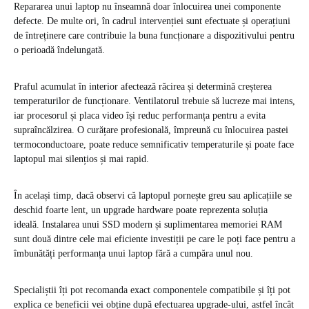
Repararea unui laptop nu înseamnă doar înlocuirea unei componente
defecte. De multe ori, în cadrul intervenției sunt efectuate și operațiuni
de întreținere care contribuie la buna funcționare a dispozitivului pentru
o perioadă îndelungată.
Praful acumulat în interior afectează răcirea și determină creșterea
temperaturilor de funcționare. Ventilatorul trebuie să lucreze mai intens,
iar procesorul și placa video își reduc performanța pentru a evita
supraîncălzirea. O curățare profesională, împreună cu înlocuirea pastei
termoconductoare, poate reduce semnificativ temperaturile și poate face
laptopul mai silențios și mai rapid.
În același timp, dacă observi că laptopul pornește greu sau aplicațiile se
deschid foarte lent, un upgrade hardware poate reprezenta soluția
ideală. Instalarea unui SSD modern și suplimentarea memoriei RAM
sunt două dintre cele mai eficiente investiții pe care le poți face pentru a
îmbunătăți performanța unui laptop fără a cumpăra unul nou.
Specialiștii îți pot recomanda exact componentele compatibile și îți pot
explica ce beneficii vei obține după efectuarea upgrade-ului, astfel încât