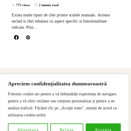
775 views
2 minute read
Exista multe tipuri de chei printre sculele manuale. Acestea
includ si chei tubulare cu aspect specific si functionalitate
ridicata. Prin…
Apreciem confidențialitatea dumneavoastră
Folosim cookie-uri pentru a vă îmbunătăți experiența de navigare,
pentru a vă oferi reclame sau conținut personalizat și pentru a ne
analiza traficul. Făcând clic pe „Accept toate”, sunteți de acord cu
utilizarea cookie-urilor.
Designed & Developed by
SSeoP
Adapteaza
Refuza
Accepta