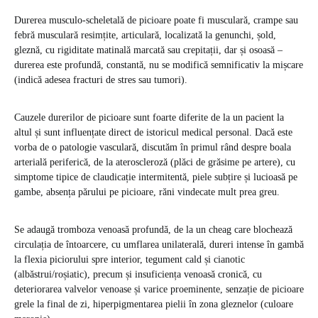
Durerea musculo-scheletală de picioare poate fi musculară, crampe sau
febră musculară resimțite, articulară, localizată la genunchi, șold,
gleznă, cu rigiditate matinală marcată sau crepitații, dar și osoasă –
durerea este profundă, constantă, nu se modifică semnificativ la mișcare
(indică adesea fracturi de stres sau tumori).
Cauzele durerilor de picioare sunt foarte diferite de la un pacient la
altul și sunt influențate direct de istoricul medical personal. Dacă este
vorba de o patologie vasculară, discutăm în primul rând despre boala
arterială periferică, de la ateroscleroză (plăci de grăsime pe artere), cu
simptome tipice de claudicație intermitentă, piele subțire și lucioasă pe
gambe, absența părului pe picioare, răni vindecate mult prea greu.
Se adaugă tromboza venoasă profundă, de la un cheag care blochează
circulația de întoarcere, cu umflarea unilaterală, dureri intense în gambă
la flexia piciorului spre interior, tegument cald și cianotic
(albăstrui/roșiatic), precum și insuficiența venoasă cronică, cu
deteriorarea valvelor venoase și varice proeminente, senzație de picioare
grele la final de zi, hiperpigmentarea pielii în zona gleznelor (culoare