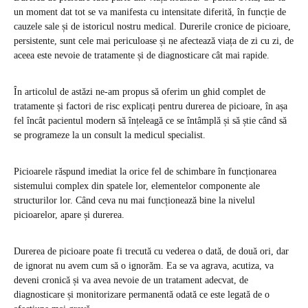
un moment dat tot se va manifesta cu intensitate diferită, în funcție de
cauzele sale și de istoricul nostru medical. Durerile cronice de picioare,
persistente, sunt cele mai periculoase și ne afectează viața de zi cu zi, de
aceea este nevoie de tratamente și de diagnosticare cât mai rapide.
În articolul de astăzi ne-am propus să oferim un ghid complet de
tratamente și factori de risc explicați pentru durerea de picioare, în așa
fel încât pacientul modern să înțeleagă ce se întâmplă și să știe când să
se programeze la un consult la medicul specialist.
Picioarele răspund imediat la orice fel de schimbare în funcționarea
sistemului complex din spatele lor, elementelor componente ale
structurilor lor. Când ceva nu mai funcționează bine la nivelul
picioarelor, apare și durerea.
Durerea de picioare poate fi trecută cu vederea o dată, de două ori, dar
de ignorat nu avem cum să o ignorăm. Ea se va agrava, acutiza, va
deveni cronică și va avea nevoie de un tratament adecvat, de
diagnosticare și monitorizare permanentă odată ce este legată de o