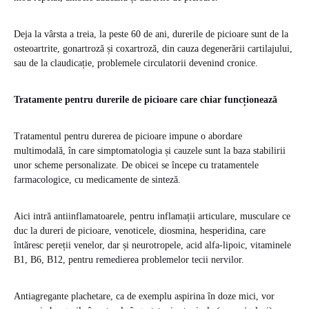
Deja la vârsta a treia, la peste 60 de ani, durerile de picioare sunt de la
osteoartrite, gonartroză și coxartroză, din cauza degenerării cartilajului,
sau de la claudicație, problemele circulatorii devenind cronice.
Tratamente pentru durerile de picioare care chiar funcționează
Tratamentul pentru durerea de picioare impune o abordare
multimodală, în care simptomatologia și cauzele sunt la baza stabilirii
unor scheme personalizate. De obicei se începe cu tratamentele
farmacologice, cu medicamente de sinteză.
Aici intră antiinflamatoarele, pentru inflamații articulare, musculare ce
duc la dureri de picioare, venoticele, diosmina, hesperidina, care
întăresc pereții venelor, dar și neurotropele, acid alfa-lipoic, vitaminele
B1, B6, B12, pentru remedierea problemelor tecii nervilor.
Antiagregante plachetare, ca de exemplu aspirina în doze mici, vor