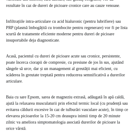
rezultate în caz de dureri de picioare cronice care au cauze venoase.
Infiltrațiile intra-articulare cu acid hialuronic (pentru lubrifiere) sau
PRP (plasmă îmbogățită cu trombocite pentru regenerare) vor fi pe lista
scurtă de tratamente eficiente moderne pentru dureri de picioare
insuportabile deja diagnosticate.
Acasă, pacientul cu dureri de picioare acute sau cronice, persistente,
poate încerca ciorapii de compresie, cu presiune de jos în sus, ajutând
sângele să urce, dar și un management al greutății mai eficient, cu
scăderea în greutate treptată pentru reducerea semnificativă a durerilor
articulare.
Baia cu sare Epsom, sarea de magneziu extrasă, adăugată în apă caldă,
ajută la relaxarea musculaturii prin efectul termic local (cu prudență sau
evitarea căldurii excesive în caz de tulburări vasculare acute), în timp ce
elevarea picioarelor la 15-20 cm deasupra inimii timp de 20 minute
zilnic va ameliora simptomatologia asociată durerilor de picioare la
orice vârstă.