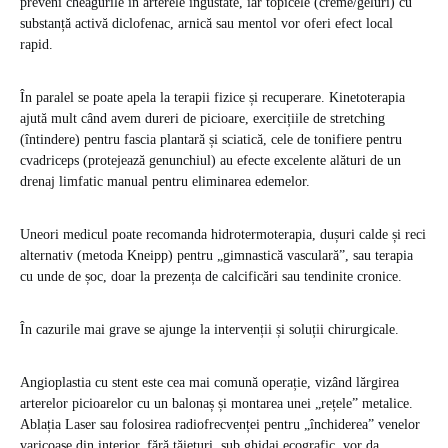
preveni cheagurile în arterele îngustate, iar topicele (creme/geluri) cu
substanță activă diclofenac, arnică sau mentol vor oferi efect local
rapid.
În paralel se poate apela la terapii fizice și recuperare. Kinetoterapia
ajută mult când avem dureri de picioare, exercițiile de stretching
(întindere) pentru fascia plantară și sciatică, cele de tonifiere pentru
cvadriceps (protejează genunchiul) au efecte excelente alături de un
drenaj limfatic manual pentru eliminarea edemelor.
Uneori medicul poate recomanda hidrotermoterapia, dușuri calde și reci
alternativ (metoda Kneipp) pentru „gimnastică vasculară”, sau terapia
cu unde de șoc, doar la prezența de calcificări sau tendinite cronice.
În cazurile mai grave se ajunge la intervenții și soluții chirurgicale.
Angioplastia cu stent este cea mai comună operație, vizând lărgirea
arterelor picioarelor cu un balonaș și montarea unei „rețele” metalice.
Ablația Laser sau folosirea radiofrecvenței pentru „închiderea” venelor
varicoase din interior, fără tăieturi, sub ghidaj ecografic, vor da