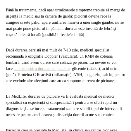
Până la tratamente, dacă apar următoarele simptome trebuie să mergi de
urgență la medic sau la camera de gardă: piciorul devine rece la
atingere și este palid, apare umflarea masivă a unei single gambe, nu se
mai poate pune piciorul în pământ, durerea este însoțită de febră și
roșeață intensă locală (posibilă infecție/celulită).
Dacă durerea persistă mai mult de 7-10 zile, medicul specialist
recomandă o ecografie Doppler (vasculară), un RMN de coloană
lombară, când avem durere care radiază pe picior. La nevoie se vor
face
analize pentru durerea de picioare
: glicemie (diabet), acid uric
(gută), Proteina C Reactivă (inflamație), VSH, magneziu, calciu, pentru
a se exclude alte afecțiuni care au ca simptom durerea de picioare.
La MedLife, durerea de picioare va fi evaluată medical de medici
specialiști cu experiență și subspecializări pentru a se oferi rapid un
diagnostic și a se începe tratamentul sau a se stabili tipul de intervenții
necesare pentru ameliorarea și dispariția durerii acute sau cronice.
Pacienții care se prezintă la MedLife, în clinici sau centre, vor avea