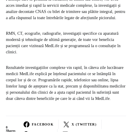
acces imediat și rapid la servicii medicale complexe, la investigații și
analize decontate CNAS cu bilet de trimitere sau plătite integral, pentru
a afla răspunsul la toate întrebările legate de afecțiunile piciorului.
RMN, CT, ecografie, radiografie, investigații specifice cu aparatură
modernă și tehnologie de ultimă generație, de toate vor beneficia
pacienții care vizitează MedLife și se programează la o consultație în
clinici.
Rezultatele investigațiilor complexe vin rapid, în câteva zile lucrătoare
medicii MedLife explică pe înțelesul pacientului ce se întâmplă în
corpul lor și de ce. Programările rapide, telefonice sau online, lipsa
listelor lungi de așteptare ca la stat, precum și disponibilitatea medicilor
și personalului din clinici de a ajuta rapid pacientul în suferință sunt
doar câteva dintre beneficiile pe care le ai când vii la MedLife.
FACEBOOK
X (TWITTER)
0
Shares