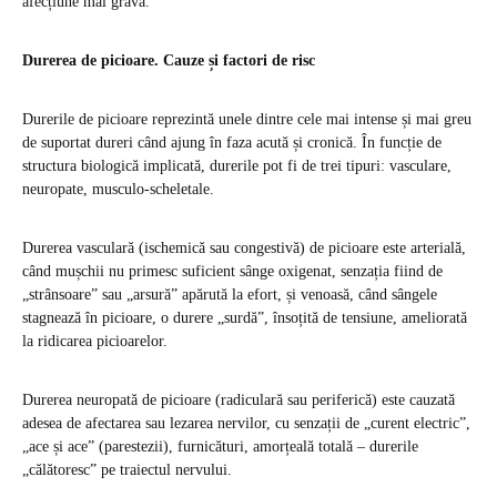
afecțiune mai gravă.
Durerea de picioare. Cauze și factori de risc
Durerile de picioare reprezintă unele dintre cele mai intense și mai greu
de suportat dureri când ajung în faza acută și cronică. În funcție de
structura biologică implicată, durerile pot fi de trei tipuri: vasculare,
neuropate, musculo-scheletale.
Durerea vasculară (ischemică sau congestivă) de picioare este arterială,
când mușchii nu primesc suficient sânge oxigenat, senzația fiind de
„strânsoare” sau „arsură” apărută la efort, și venoasă, când sângele
stagnează în picioare, o durere „surdă”, însoțită de tensiune, ameliorată
la ridicarea picioarelor.
Durerea neuropată de picioare (radiculară sau periferică) este cauzată
adesea de afectarea sau lezarea nervilor, cu senzații de „curent electric”,
„ace și ace” (parestezii), furnicături, amorțeală totală – durerile
„călătoresc” pe traiectul nervului.