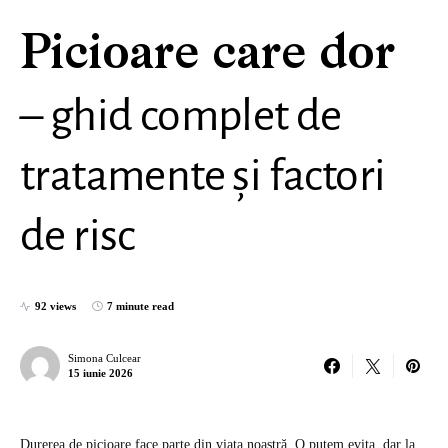
Picioare care dor
– ghid complet de
tratamente și factori
de risc
92 views
7 minute read
Simona Culcear
15 iunie 2026
Durerea de picioare face parte din viața noastră. O putem evita, dar la