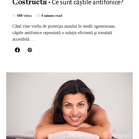
Ce sunt căștile antifonice?
Costructii
680 views
4 minute read
Când vine vorba de protecţia auzului în medii zgomotoase,
căştile antifonice reprezintă o soluție eficientă şi totodată
accesibilă.…