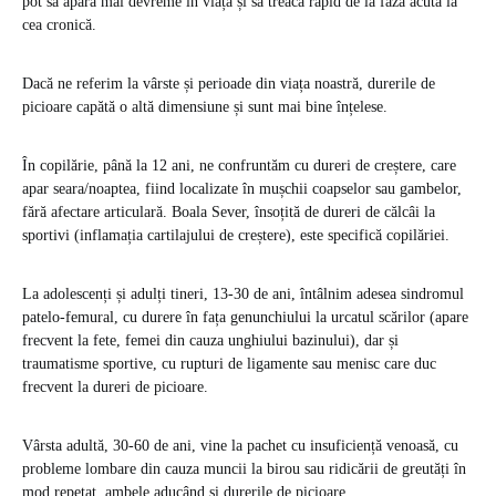
pot să apară mai devreme în viață și să treacă rapid de la faza acută la
cea cronică.
Dacă ne referim la vârste și perioade din viața noastră, durerile de
picioare capătă o altă dimensiune și sunt mai bine înțelese.
În copilărie, până la 12 ani, ne confruntăm cu dureri de creștere, care
apar seara/noaptea, fiind localizate în mușchii coapselor sau gambelor,
fără afectare articulară. Boala Sever, însoțită de dureri de călcâi la
sportivi (inflamația cartilajului de creștere), este specifică copilăriei.
La adolescenți și adulți tineri, 13-30 de ani, întâlnim adesea sindromul
patelo-femural, cu durere în fața genunchiului la urcatul scărilor (apare
frecvent la fete, femei din cauza unghiului bazinului), dar și
traumatisme sportive, cu rupturi de ligamente sau menisc care duc
frecvent la dureri de picioare.
Vârsta adultă, 30-60 de ani, vine la pachet cu insuficiență venoasă, cu
probleme lombare din cauza muncii la birou sau ridicării de greutăți în
mod repetat, ambele aducând și durerile de picioare.