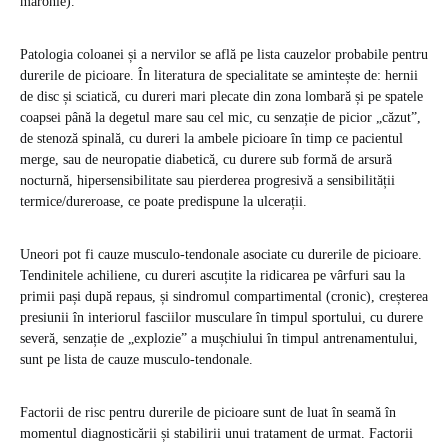
maronie).
Patologia coloanei și a nervilor se află pe lista cauzelor probabile pentru
durerile de picioare. În literatura de specialitate se amintește de: hernii
de disc și sciatică, cu dureri mari plecate din zona lombară și pe spatele
coapsei până la degetul mare sau cel mic, cu senzație de picior „căzut”,
de stenoză spinală, cu dureri la ambele picioare în timp ce pacientul
merge, sau de neuropatie diabetică, cu durere sub formă de arsură
nocturnă, hipersensibilitate sau pierderea progresivă a sensibilității
termice/dureroase, ce poate predispune la ulcerații.
Uneori pot fi cauze musculo-tendonale asociate cu durerile de picioare.
Tendinitele achiliene, cu dureri ascuțite la ridicarea pe vârfuri sau la
primii pași după repaus, și sindromul compartimental (cronic), creșterea
presiunii în interiorul fasciilor musculare în timpul sportului, cu durere
severă, senzație de „explozie” a mușchiului în timpul antrenamentului,
sunt pe lista de cauze musculo-tendonale.
Factorii de risc pentru durerile de picioare sunt de luat în seamă în
momentul diagnosticării și stabilirii unui tratament de urmat. Factorii