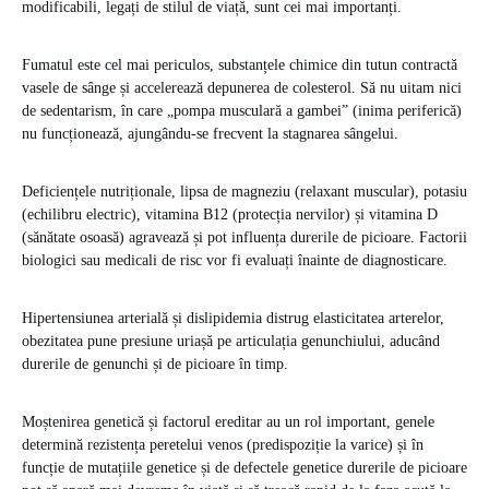
modificabili, legați de stilul de viață, sunt cei mai importanți.
Fumatul este cel mai periculos, substanțele chimice din tutun contractă
vasele de sânge și accelerează depunerea de colesterol. Să nu uitam nici
de sedentarism, în care „pompa musculară a gambei” (inima periferică)
nu funcționează, ajungându-se frecvent la stagnarea sângelui.
Deficiențele nutriționale, lipsa de magneziu (relaxant muscular), potasiu
(echilibru electric), vitamina B12 (protecția nervilor) și vitamina D
(sănătate osoasă) agravează și pot influența durerile de picioare. Factorii
biologici sau medicali de risc vor fi evaluați înainte de diagnosticare.
Hipertensiunea arterială și dislipidemia distrug elasticitatea arterelor,
obezitatea pune presiune uriașă pe articulația genunchiului, aducând
durerile de genunchi și de picioare în timp.
Moștenirea genetică și factorul ereditar au un rol important, genele
determină rezistența peretelui venos (predispoziție la varice) și în
funcție de mutațiile genetice și de defectele genetice durerile de picioare