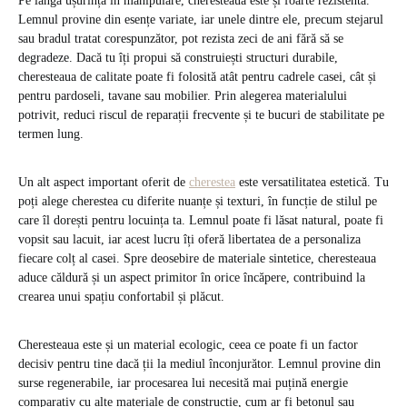
Pe lângă ușurința în manipulare, cheresteaua este și foarte rezistentă.
Lemnul provine din esențe variate, iar unele dintre ele, precum stejarul
sau bradul tratat corespunzător, pot rezista zeci de ani fără să se
degradeze. Dacă tu îți propui să construiești structuri durabile,
cheresteaua de calitate poate fi folosită atât pentru cadrele casei, cât și
pentru pardoseli, tavane sau mobilier. Prin alegerea materialului
potrivit, reduci riscul de reparații frecvente și te bucuri de stabilitate pe
termen lung.
Un alt aspect important oferit de
cherestea
este versatilitatea estetică. Tu
poți alege cherestea cu diferite nuanțe și texturi, în funcție de stilul pe
care îl dorești pentru locuința ta. Lemnul poate fi lăsat natural, poate fi
vopsit sau lacuit, iar acest lucru îți oferă libertatea de a personaliza
fiecare colț al casei. Spre deosebire de materiale sintetice, cheresteaua
aduce căldură și un aspect primitor în orice încăpere, contribuind la
crearea unui spațiu confortabil și plăcut.
Cheresteaua este și un material ecologic, ceea ce poate fi un factor
decisiv pentru tine dacă ții la mediul înconjurător. Lemnul provine din
surse regenerabile, iar procesarea lui necesită mai puțină energie
comparativ cu alte materiale de construcție, cum ar fi betonul sau