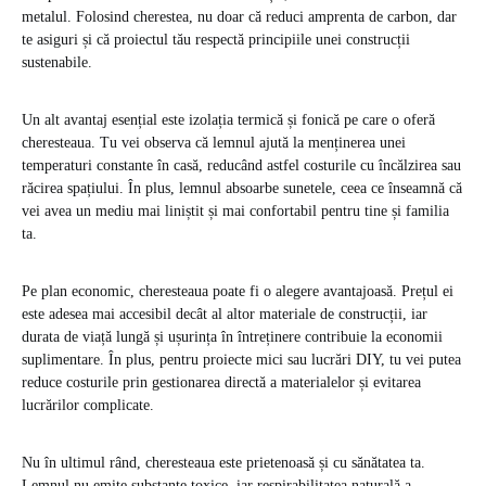
metalul. Folosind cherestea, nu doar că reduci amprenta de carbon, dar
te asiguri și că proiectul tău respectă principiile unei construcții
sustenabile.
Un alt avantaj esențial este izolația termică și fonică pe care o oferă
cheresteaua. Tu vei observa că lemnul ajută la menținerea unei
temperaturi constante în casă, reducând astfel costurile cu încălzirea sau
răcirea spațiului. În plus, lemnul absoarbe sunetele, ceea ce înseamnă că
vei avea un mediu mai liniștit și mai confortabil pentru tine și familia
ta.
Pe plan economic, cheresteaua poate fi o alegere avantajoasă. Prețul ei
este adesea mai accesibil decât al altor materiale de construcții, iar
durata de viață lungă și ușurința în întreținere contribuie la economii
suplimentare. În plus, pentru proiecte mici sau lucrări DIY, tu vei putea
reduce costurile prin gestionarea directă a materialelor și evitarea
lucrărilor complicate.
Nu în ultimul rând, cheresteaua este prietenoasă și cu sănătatea ta.
Lemnul nu emite substanțe toxice, iar respirabilitatea naturală a