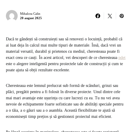
Mihalcea Calin
20 august 2025
Dacă te gândești să construiești sau să renovezi o locuință, probabil că
ai luat deja în calcul mai multe tipuri de materiale. Însă, dacă vrei un
material versatil, durabil și prietenos cu mediul, cheresteaua poate fi
exact ceea ce cauți. În acest articol, vei descoperi de ce cheresteaua
pdet
este o alegere inteligentă pentru proiectele tale de construcții și cum te
poate ajuta să obții rezultate excelente.
Cheresteaua este lemnul prelucrat sub formă de scânduri, grinzi sau
plăci, pregătit pentru a fi folosit în diverse proiecte. Unul dintre cele
mai mari avantaje este ușurința cu care lucrezi cu ea. Tu nu vei avea
nevoie de echipamente foarte sofisticate sau de abilități speciale pentru
a o tăia, a o găuri sau a o asambla. Această flexibilitate te ajută să
economisești timp prețios și să gestionezi proiectul mai eficient.