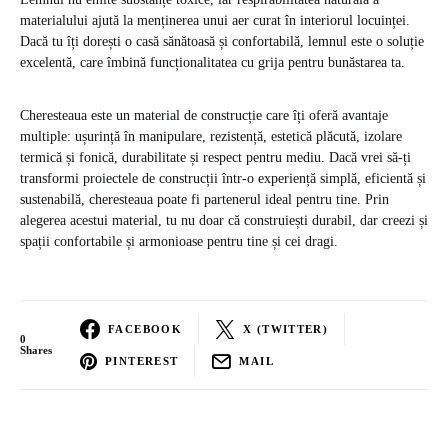
materialului ajută la menținerea unui aer curat în interiorul locuinței.
Dacă tu îți dorești o casă sănătoasă și confortabilă, lemnul este o soluție
excelentă, care îmbină funcționalitatea cu grija pentru bunăstarea ta.
Cheresteaua este un material de construcție care îți oferă avantaje
multiple: ușurință în manipulare, rezistență, estetică plăcută, izolare
termică și fonică, durabilitate și respect pentru mediu. Dacă vrei să-ți
transformi proiectele de construcții într-o experiență simplă, eficientă și
sustenabilă, cheresteaua poate fi partenerul ideal pentru tine. Prin
alegerea acestui material, tu nu doar că construiești durabil, dar creezi și
spații confortabile și armonioase pentru tine și cei dragi.
FACEBOOK
X (TWITTER)
0
Shares
PINTEREST
MAIL