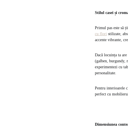
Stilul casei și crom
Primul pas este să ț
cu flori
stilizate, ab
accente vibrante, cr
Dacă locuința ta are 
(galben, burgundy, m
experimentezi cu tabl
personalitate.
Pentru interioarele c
perfect cu mobilieru
Dimensiunea conte