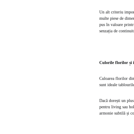
Un alt criteriu impo
multe piese de dimen
pus în valoare print
senzația de continuit
Culorile florilor ș
Culoarea florilor di
sunt ideale tablourile
Dacă dorești un plus 
pentru living sau hol
armonie subtilă și c