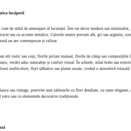
atica încăperii
ii cont de stilul de amenajare al locuinței. Într-un decor modern sau minimalist,
stracte sau cu accente metalice. Culorile neutre precum alb, gri sau argintiu, co
eează un aer contemporan și rafinat.
un stil rustic sau
cozy
, florile pictate manual, florile de câmp sau compozițiile 
aro, verde) aduc naturalețe și confort vizual. În schimb, stilul boho sau eclecti
ouri multicolore, flori sălbatice sau plante uscate, creând o atmosferă relaxată 
lasice sau vintage, potrivite sunt tablourile cu flori detaliate, cu rame elegante, 
l retro sau cu elementele decorative tradiționale.
ază