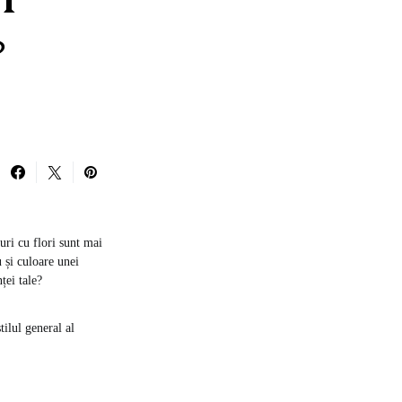
i
?
uri cu flori sunt mai
 și culoare unei
ței tale?
ilul general al