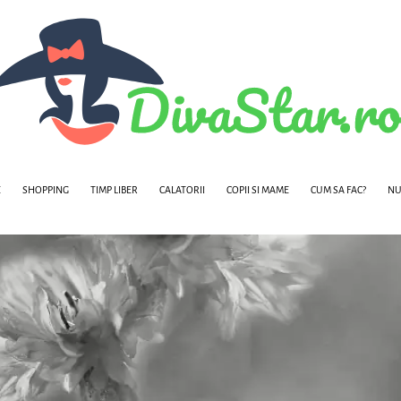
E
SHOPPING
TIMP LIBER
CALATORII
COPII SI MAME
CUM SA FAC?
NU