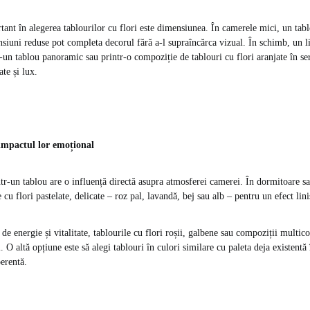
rtant în alegerea tablourilor cu flori este dimensiunea. În camerele mici, un tab
siuni reduse pot completa decorul fără a-l supraîncărca vizual. În schimb, un li
r-un tablou panoramic sau printr-o compoziție de tablouri cu flori aranjate în ser
ate și lux.
i impactul lor emoțional
ntr-un tablou are o influență directă asupra atmosferei camerei. În dormitoare sa
 cu flori pastelate, delicate – roz pal, lavandă, bej sau alb – pentru un efect liniș
de energie și vitalitate, tablourile cu flori roșii, galbene sau compoziții multic
. O altă opțiune este să alegi tablouri în culori similare cu paleta deja existent
oerentă.