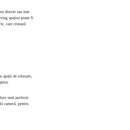
lou discret sau mai
ving spațios poate fi
ie, care creează
u spații de relaxare,
titor.
olore sunt perfecte
ă în cameră, pentru