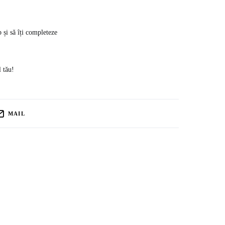
p și să îți completeze
l tău!
MAIL