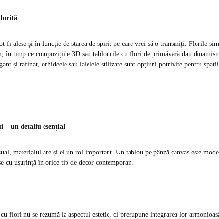
dorită
ot fi alese și în funcție de starea de spirit pe care vrei să o transmiți. Florile 
alm, în timp ce compozițiile 3D sau tablourile cu flori de primăvară dau dinamism 
gant și rafinat, orhideele sau lalelele stilizate sunt opțiuni potrivite pentru spaț
i – un detaliu esențial
zual, materialul are și el un rol important. Un tablou pe pânză canvas este moder
se cu ușurință în orice tip de decor contemporan.
cu flori nu se rezumă la aspectul estetic, ci presupune integrarea lor armonioasă