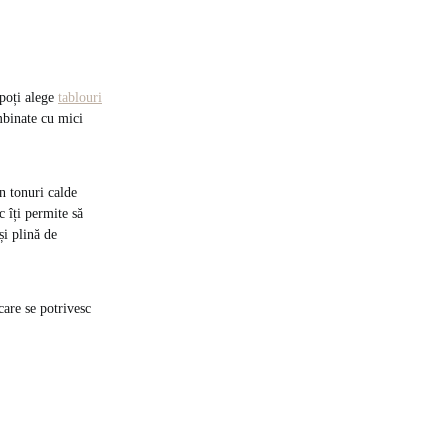
 poți alege
tablouri
mbinate cu mici
în tonuri calde
c îți permite să
și plină de
care se potrivesc