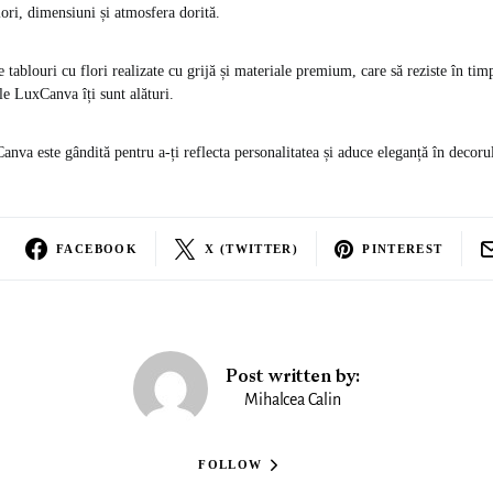
ulori, dimensiuni și atmosfera dorită.
 tablouri cu flori realizate cu grijă și materiale premium, care să reziste în tim
ile LuxCanva îți sunt alături.
anva este gândită pentru a-ți reflecta personalitatea și aduce eleganță în decoru
FACEBOOK
X (TWITTER)
PINTEREST
Post written by:
Mihalcea Calin
FOLLOW