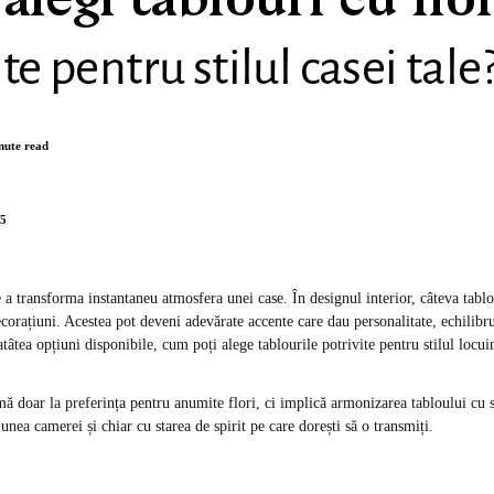
legi tablouri cu flor
te pentru stilul casei tale
nute read
n
25
 a transforma instantaneu atmosfera unei case. În designul interior, câteva tablo
corațiuni. Acestea pot deveni adevărate accente care dau personalitate, echilibru
atâtea opțiuni disponibile, cum poți alege tablourile potrivite pentru stilul locuin
ă doar la preferința pentru anumite flori, ci implică armonizarea tabloului cu st
unea camerei și chiar cu starea de spirit pe care dorești să o transmiți.