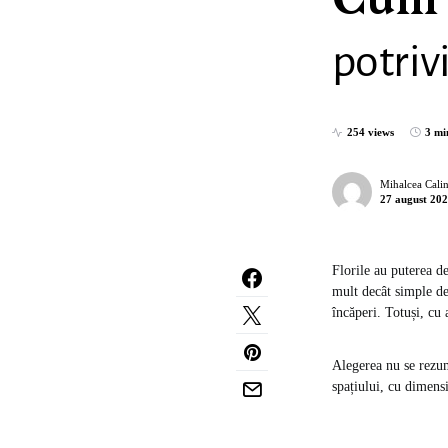
Cum a
potrivi
254 views
3 mi
Mihalcea Cali
27 august 20
Florile au puterea de
mult decât simple de
încăperi. Totuși, cu 
Alegerea nu se rezum
spațiului, cu dimensi