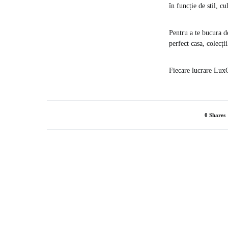
în funcție de stil, c
Pentru a te bucura de
perfect casa, colecți
Fiecare lucrare LuxC
0 Shares