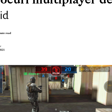
ocuri multiplayer d
id
nute read
r
2021