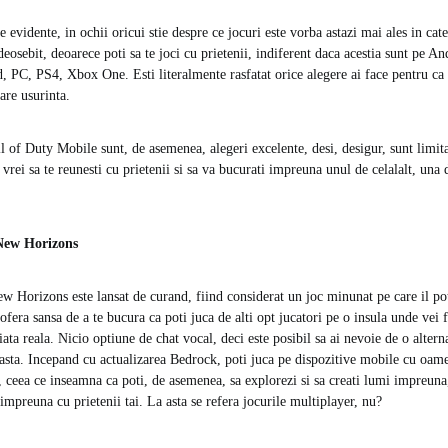
e evidente, in ochii oricui stie despre ce jocuri este vorba astazi mai ales in cat
deosebit, deoarece poti sa te joci cu prietenii, indiferent daca acestia sunt pe A
 PC, PS4, Xbox One. Esti literalmente rasfatat orice alegere ai face pentru ca st
are usurinta.
of Duty Mobile sunt, de asemenea, alegeri excelente, desi, desigur, sunt limitat
vrei sa te reunesti cu prietenii si sa va bucurati impreuna unul de celalalt, una d
New Horizons
 Horizons este lansat de curand, fiind considerat un joc minunat pe care il pot
i ofera sansa de a te bucura ca poti juca de alti opt jucatori pe o insula unde vei
viata reala. Nicio optiune de chat vocal, deci este posibil sa ai nevoie de o altern
ceasta. Incepand cu actualizarea Bedrock, poti juca pe dispozitive mobile cu oam
 ceea ce inseamna ca poti, de asemenea, sa explorezi si sa creati lumi impreuna, 
 impreuna cu prietenii tai. La asta se refera jocurile multiplayer, nu?