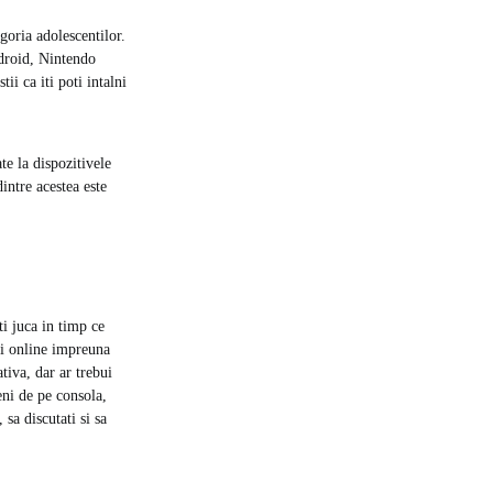
egoria adolescentilor.
ndroid, Nintendo
ii ca iti poti intalni
e la dispozitivele
intre acestea este
i juca in timp ce
 fi online impreuna
ativa, dar ar trebui
eni de pe consola,
sa discutati si sa