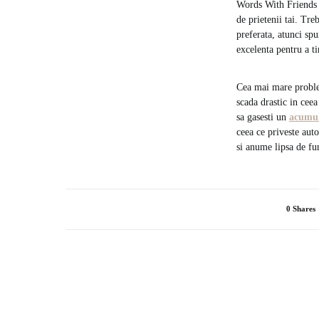
Words With Friends e
de prietenii tai. Tr
preferata, atunci spu
excelenta pentru a ti
Cea mai mare problem
scada drastic in cee
sa gasesti un
acumul
ceea ce priveste aut
si anume lipsa de fu
0 Shares