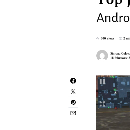
Top j
Andro
506 views
2 mi
Simona Culcea
18 februarie 