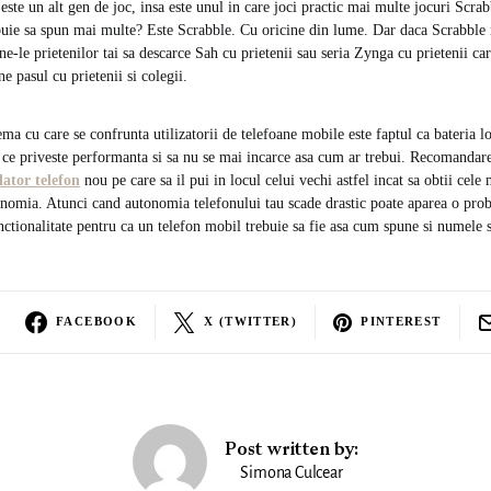
ste un alt gen de joc, insa este unul in care joci practic mai multe jocuri Scrab
ebuie sa spun mai multe? Este Scrabble. Cu oricine din lume. Dar daca Scrabble n
ne-le prietenilor tai sa descarce Sah cu prietenii sau seria Zynga cu prietenii ca
ne pasul cu prietenii si colegii.
a cu care se confrunta utilizatorii de telefoane mobile este faptul ca bateria l
a ce priveste performanta si sa nu se mai incarce asa cum ar trebui. Recomandarea
ator telefon
nou pe care sa il pui in locul celui vechi astfel incat sa obtii cele
onomia. Atunci cand autonomia telefonului tau scade drastic poate aparea o pro
nctionalitate pentru ca un telefon mobil trebuie sa fie asa cum spune si numele 
FACEBOOK
X (TWITTER)
PINTEREST
Post written by:
Simona Culcear