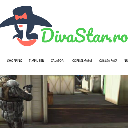
E
SHOPPING
TIMP LIBER
CALATORII
COPII SI MAME
CUM SA FAC?
NU