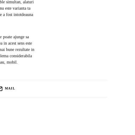
ble simultan, alaturi
u este varianta ta
re a fost intotdeauna
or poate ajunge sa
 in acest sens este
 mai bune rezultate in
blema considerabila
sau, mobil.
MAIL