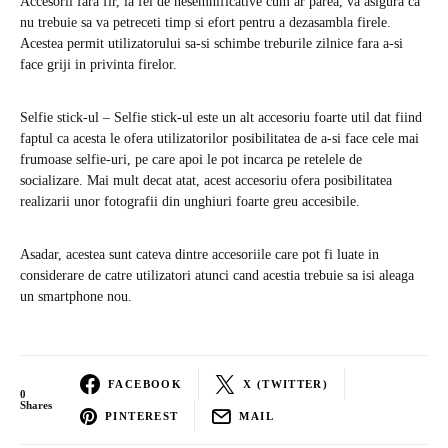
Accesorii fara fir, la fel de nesemnificative cum ar parea, va asigura ca
nu trebuie sa va petreceti timp si efort pentru a dezasambla firele.
Acestea permit utilizatorului sa-si schimbe treburile zilnice fara a-si
face griji in privinta firelor.
Selfie stick-ul – Selfie stick-ul este un alt accesoriu foarte util dat fiind
faptul ca acesta le ofera utilizatorilor posibilitatea de a-si face cele mai
frumoase selfie-uri, pe care apoi le pot incarca pe retelele de
socializare. Mai mult decat atat, acest accesoriu ofera posibilitatea
realizarii unor fotografii din unghiuri foarte greu accesibile.
Asadar, acestea sunt cateva dintre accesoriile care pot fi luate in
considerare de catre utilizatori atunci cand acestia trebuie sa isi aleaga
un smartphone nou.
FACEBOOK
X (TWITTER)
0
Shares
PINTEREST
MAIL