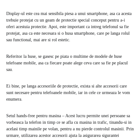
Display-ul este cea mai sensibila piesa a unui smartphone, asa ca acesta
trebuie protejat cu un geam de protectie special conceput pentru a-i
oferi acestuia protectie. Apoi, este important ca intreg telefonul sa fie
protejat, asa ca este necesara si o husa smartphone, care pe langa rolul
sau functional, mai are si rol estetic.
Referitor la huse, se gasesc pe piata o multime de modele de huse
telefoane mobile, asa ca fiecare poate alege ceva care sa fie pe placul
sau.
Ei bine, pe langa accesoriile de protectie, exista si alte accesorii care
sunt necesare pentru telefoanele mobile, iar in cele ce urmeaza le vom
enumera.
Setul hands-free pentru masina – Acest lucru permite unei persoane sa
vorbeasca la telefon in timp ce se afla cu masina in trafic, tinandu-si in
acelasi timp mainile pe volan, pentru a nu pierde controlul masinii. Prin
urmare, utilizarea acestor accesorii ajuta la asigurarea sigurantei