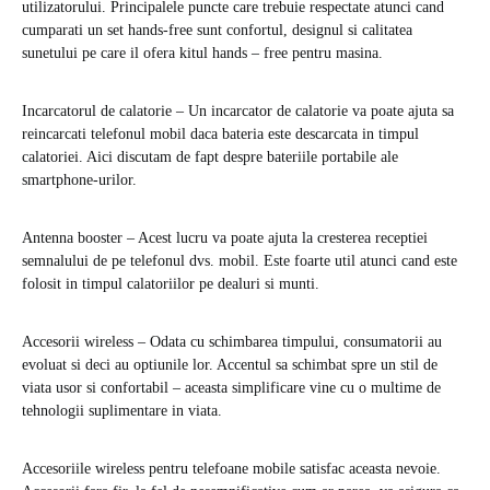
utilizatorului. Principalele puncte care trebuie respectate atunci cand
cumparati un set hands-free sunt confortul, designul si calitatea
sunetului pe care il ofera kitul hands – free pentru masina.
Incarcatorul de calatorie – Un incarcator de calatorie va poate ajuta sa
reincarcati telefonul mobil daca bateria este descarcata in timpul
calatoriei. Aici discutam de fapt despre bateriile portabile ale
smartphone-urilor.
Antenna booster – Acest lucru va poate ajuta la cresterea receptiei
semnalului de pe telefonul dvs. mobil. Este foarte util atunci cand este
folosit in timpul calatoriilor pe dealuri si munti.
Accesorii wireless – Odata cu schimbarea timpului, consumatorii au
evoluat si deci au optiunile lor. Accentul sa schimbat spre un stil de
viata usor si confortabil – aceasta simplificare vine cu o multime de
tehnologii suplimentare in viata.
Accesoriile wireless pentru telefoane mobile satisfac aceasta nevoie.