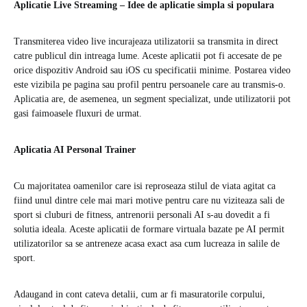
Aplicatie Live Streaming – Idee de aplicatie simpla si populara
Transmiterea video live incurajeaza utilizatorii sa transmita in direct
catre publicul din intreaga lume. Aceste aplicatii pot fi accesate de pe
orice dispozitiv Android sau iOS cu specificatii minime. Postarea video
este vizibila pe pagina sau profil pentru persoanele care au transmis-o.
Aplicatia are, de asemenea, un segment specializat, unde utilizatorii pot
gasi faimoasele fluxuri de urmat.
Aplicatia AI Personal Trainer
Cu majoritatea oamenilor care isi reproseaza stilul de viata agitat ca
fiind unul dintre cele mai mari motive pentru care nu viziteaza sali de
sport si cluburi de fitness, antrenorii personali AI s-au dovedit a fi
solutia ideala. Aceste aplicatii de formare virtuala bazate pe AI permit
utilizatorilor sa se antreneze acasa exact asa cum lucreaza in salile de
sport.
Adaugand in cont cateva detalii, cum ar fi masuratorile corpului,