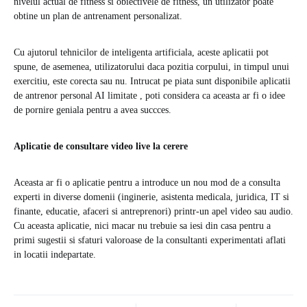
nivelul actual de fitness si obiectivele de fitness, un utilizator poate
obtine un plan de antrenament personalizat.
Cu ajutorul tehnicilor de inteligenta artificiala, aceste aplicatii pot
spune, de asemenea, utilizatorului daca pozitia corpului, in timpul unui
exercitiu, este corecta sau nu. Intrucat pe piata sunt disponibile aplicatii
de antrenor personal AI limitate , poti considera ca aceasta ar fi o idee
de pornire geniala pentru a avea succces.
Aplicatie de consultare video live la cerere
Aceasta ar fi o aplicatie pentru a introduce un nou mod de a consulta
experti in diverse domenii (inginerie, asistenta medicala, juridica, IT si
finante, educatie, afaceri si antreprenori) printr-un apel video sau audio.
Cu aceasta aplicatie, nici macar nu trebuie sa iesi din casa pentru a
primi sugestii si sfaturi valoroase de la consultanti experimentati aflati
in locatii indepartate.