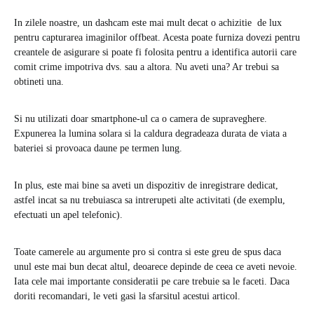
In zilele noastre, un dashcam este mai mult decat o achizitie de lux
pentru capturarea imaginilor offbeat. Acesta poate furniza dovezi pentru
creantele de asigurare si poate fi folosita pentru a identifica autorii care
comit crime impotriva dvs. sau a altora. Nu aveti una? Ar trebui sa
obtineti una.
Si nu utilizati doar smartphone-ul ca o camera de supraveghere.
Expunerea la lumina solara si la caldura degradeaza durata de viata a
bateriei si provoaca daune pe termen lung.
In plus, este mai bine sa aveti un dispozitiv de inregistrare dedicat,
astfel incat sa nu trebuiasca sa intrerupeti alte activitati (de exemplu,
efectuati un apel telefonic).
Toate camerele au argumente pro si contra si este greu de spus daca
unul este mai bun decat altul, deoarece depinde de ceea ce aveti nevoie.
Iata cele mai importante consideratii pe care trebuie sa le faceti. Daca
doriti recomandari, le veti gasi la sfarsitul acestui articol.