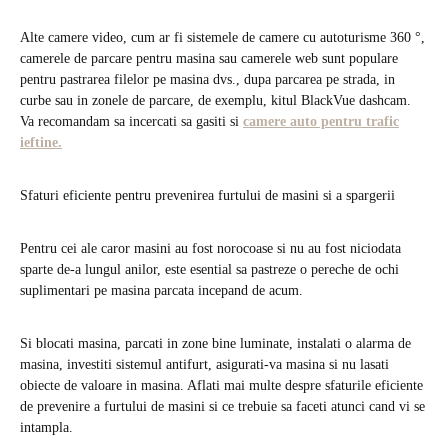
Alte camere video, cum ar fi sistemele de camere cu autoturisme 360 ​​°,
camerele de parcare pentru masina sau camerele web sunt populare
pentru pastrarea filelor pe masina dvs., dupa parcarea pe strada, in
curbe sau in zonele de parcare, de exemplu, kitul BlackVue dashcam.
Va recomandam sa incercati sa gasiti si
camere auto pentru trafic
ieftine.
Sfaturi eficiente pentru prevenirea furtului de masini si a spargerii
Pentru cei ale caror masini au fost norocoase si nu au fost niciodata
sparte de-a lungul anilor, este esential sa pastreze o pereche de ochi
suplimentari pe masina parcata incepand de acum.
Si blocati masina, parcati in zone bine luminate, instalati o alarma de
masina, investiti sistemul antifurt, asigurati-va masina si nu lasati
obiecte de valoare in masina. Aflati mai multe despre sfaturile eficiente
de prevenire a furtului de masini si ce trebuie sa faceti atunci cand vi se
intampla.