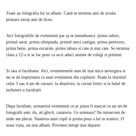
Toate au fotografia lor in album. Cand se termina anii de scoala
primara incep anii de liceu.
Aici fotografiile de eveniment par sa se inmulteasca: prima iubire,
primul sarut, prima olimpiada, primul meci castigat, prima petrecere,
prima betie, prima excursie, prima tabara si cate si mai cate. Se termina
clasa a 12-a si se fac poze ca sa-ti aduci aminte de colegi si prieteni.
Si iata si facultatea. Aici, evenimentele sunt de mai mica anvergura si
nu se da importanta ca unui eveniment din copilarie. Poate la sfarsitul
celor 3 sau 4 ani de cursuri, la absolvire, la cursul festiv si la balul de
incheiere a facultatii.
Dupa facultate, urmatorul eveniment ce ar putea fi marcat cu un set de
fotografii este, da, ati ghicit, casatoria. Ce urmeaza? Ne intoarcem de
unde am plecat. Nasterea unui copil si prima poza a lui in scutece. O
noua viata, un nou album. Povestea merge mai departe.