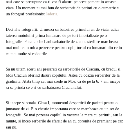
nasi care se presupune ca-ti vor fi alaturi pe acest pamant in aceasta
viata. Un moment numai bun de sarbatorit de parinti cu o cumatrie si
un fotograf profesionist
Jadoris
.
Deci alte fotografii. Urmeaza sarbatorirea primului an de viata, adica
taierea motului si prima lumanare de pe tort imortalizate pe o
fotografie. Pana la cinci ani sarbatorile de ziua nasterii se marcheaza
mai mult cu o mica petrecere pentru copii, tortul cu lumanari din ce in
ce mai multe si cadourile.
Sa nu uitam acesti ani presarati cu sarbatorile de Craciun, cu bradul si
Mos Craciun oferind daruri copilului. Astea cu ocazia serbarilor de la
gradinita. Atata timp cat mai crede in Mos, ca de pe la 6, 7 ani incepe
sa se prinda ce e si cu sarbatoarea Craciunului.
Si incepe si scoala. Clasa I, momentul despartirii de parinti pentru o
jumatate de zi. E o chestie importanta care se marcheaza cu un set de
fotografii. Se mai pozeaza copilul in vacanta la mare cu parintii, sau la
munte, si incep serbarile de sfarsit de an cu coronita de premiant pe cap
sau nu.