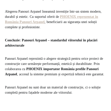
Alegerea Panouri Arpanel înseamnă investiție într-un sistem modern,
durabil și estetic. Cu suportul oferit de
PHOENIX reprezentat în
România Panouri Arpanel
, beneficiarii au siguranța unei soluții
complete și profesioniste.
Concluzie: Panouri Arpanel – standardul viitorului în placări
arhitecturale
Panouri Arpanel reprezintă o alegere strategică pentru orice proiect de
construcție care urmărește performanță, estetică și durabilitate. Prin
colaborarea cu
PHOENIX importator România profile Panouri
Arpanel
, accesul la sisteme premium și expertiză tehnică este garantat.
Panouri Arpanel nu sunt doar un material de construcție, ci o soluție
completă pentru fațadele moderne ale viitorului.