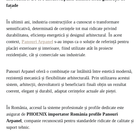
fațade
În ultimii ani, industria construcțiilor a cunoscut o transformare
semnificativă, determinată de cerințele tot mai ridicate privind
durabilitatea, eficiența energetică și designul arhitectural. În acest
context,
Panouri Arpanel
s-au impus ca o soluție de referință pentru
placări exterioare și interioare, fiind utilizate atât în proiecte
rezidențiale, cât și comerciale sau industriale.
Panouri Arpanel oferă o combinație rar întâlnită între estetică modernă,
rezistență mecanică și flexibilitate arhitecturală. Prin utilizarea acestui
sistem, arhitecții, dezvoltatorii și beneficiarii finali obțin un rezultat
coerent, elegant și durabil, adaptat cerințelor actuale ale pieței.
În România, accesul la sisteme profesionale și profile dedicate este
asigurat de
PHOENIX importator România profile Panouri
Arpanel
, companie recunoscută pentru standardele ridicate de calitate și
suport tehnic.