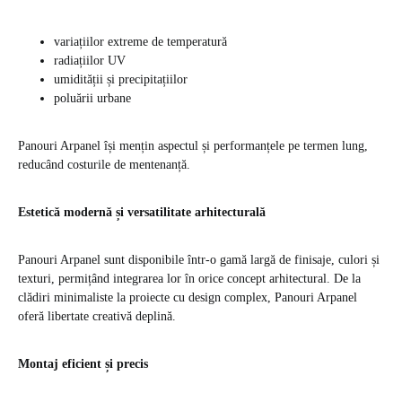
variațiilor extreme de temperatură
radiațiilor UV
umidității și precipitațiilor
poluării urbane
Panouri Arpanel își mențin aspectul și performanțele pe termen lung,
reducând costurile de mentenanță.
Estetică modernă și versatilitate arhitecturală
Panouri Arpanel sunt disponibile într-o gamă largă de finisaje, culori și
texturi, permițând integrarea lor în orice concept arhitectural. De la
clădiri minimaliste la proiecte cu design complex, Panouri Arpanel
oferă libertate creativă deplină.
Montaj eficient și precis