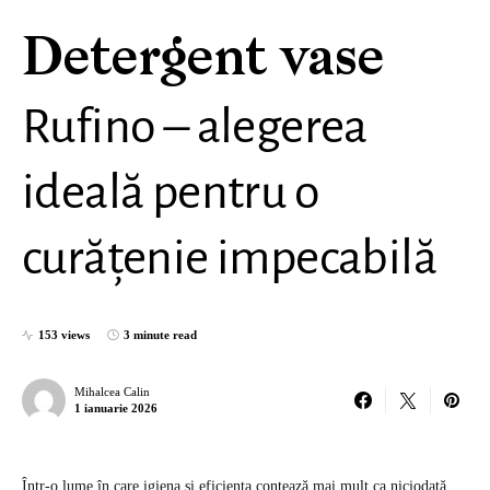
Detergent vase
Rufino – alegerea
ideală pentru o
curățenie impecabilă
153 views
3 minute read
Mihalcea Calin
1 ianuarie 2026
Într-o lume în care igiena și eficiența contează mai mult ca niciodată,