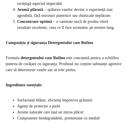
recâștigă aspectul impecabil.
Aromă plăcută
– spălarea vaselor devine o experiență mai
agreabilă, fără mirosuri puternice sau chimicale neplăcute.
Concentrare optimă
– o cantitate mică de produs oferă
rezultate excelente, ceea ce îl face economic pe termen lung.
Compoziția și siguranța Detergentului vase Rufino
Formula
detergentului vase Rufino
este concepută pentru a echilibra
puterea de curățare cu siguranța. Produsul nu conține substanțe agresive
care să deterioreze vasele sau să irite pielea.
Ingrediente esențiale:
Surfactanți blânzi, eficienți împotriva grăsimii
Agenți de protecție a pielii
Arome naturale care lasă un miros plăcut
Componente biodegradabile, prietenoase cu mediul