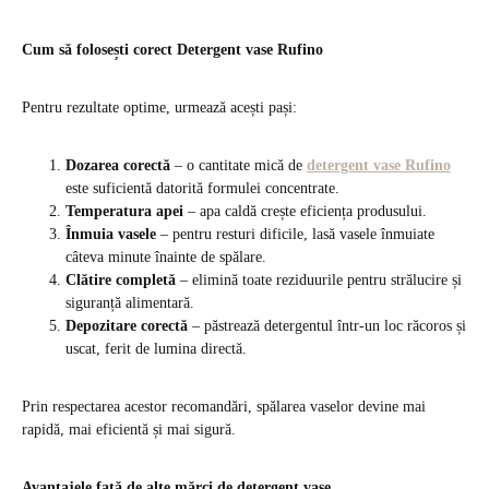
Cum să folosești corect Detergent vase Rufino
Pentru rezultate optime, urmează acești pași:
Dozarea corectă
– o cantitate mică de
detergent vase Rufino
este suficientă datorită formulei concentrate.
Temperatura apei
– apa caldă crește eficiența produsului.
Înmuia vasele
– pentru resturi dificile, lasă vasele înmuiate
câteva minute înainte de spălare.
Clătire completă
– elimină toate reziduurile pentru strălucire și
siguranță alimentară.
Depozitare corectă
– păstrează detergentul într-un loc răcoros și
uscat, ferit de lumina directă.
Prin respectarea acestor recomandări, spălarea vaselor devine mai
rapidă, mai eficientă și mai sigură.
Avantajele față de alte mărci de detergent vase