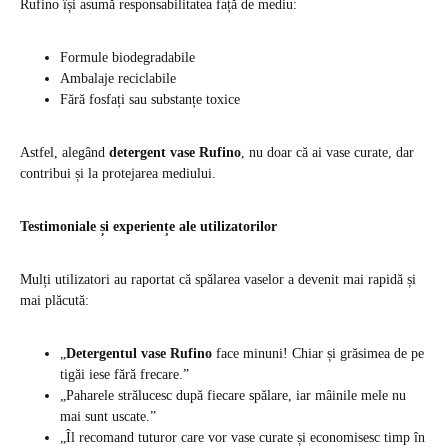
Rufino își asumă responsabilitatea față de mediu:
Formule biodegradabile
Ambalaje reciclabile
Fără fosfați sau substanțe toxice
Astfel, alegând
detergent vase Rufino
, nu doar că ai vase curate, dar
contribui și la protejarea mediului.
Testimoniale și experiențe ale utilizatorilor
Mulți utilizatori au raportat că spălarea vaselor a devenit mai rapidă și
mai plăcută:
„
Detergentul vase Rufino
face minuni! Chiar și grăsimea de pe
tigăi iese fără frecare.”
„Paharele strălucesc după fiecare spălare, iar mâinile mele nu
mai sunt uscate.”
„Îl recomand tuturor care vor vase curate și economisesc timp în