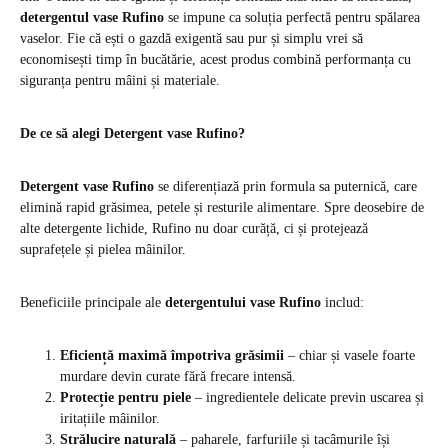
detergentul vase Rufino
se impune ca soluția perfectă pentru spălarea
vaselor. Fie că ești o gazdă exigentă sau pur și simplu vrei să
economisești timp în bucătărie, acest produs combină performanța cu
siguranța pentru mâini și materiale.
De ce să alegi Detergent vase Rufino?
Detergent vase Rufino
se diferențiază prin formula sa puternică, care
elimină rapid grăsimea, petele și resturile alimentare. Spre deosebire de
alte detergente lichide, Rufino nu doar curăță, ci și protejează
suprafețele și pielea mâinilor.
Beneficiile principale ale
detergentului vase Rufino
includ:
Eficiență maximă împotriva grăsimii
– chiar și vasele foarte
murdare devin curate fără frecare intensă.
Protecție pentru piele
– ingredientele delicate previn uscarea și
iritațiile mâinilor.
Strălucire naturală
– paharele, farfuriile și tacâmurile își