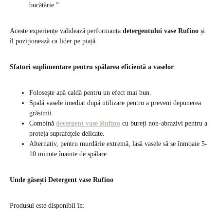
bucătărie.”
Aceste experiențe validează performanța
detergentului vase Rufino
și
îl poziționează ca lider pe piață.
Sfaturi suplimentare pentru spălarea eficientă a vaselor
Folosește apă caldă pentru un efect mai bun.
Spală vasele imediat după utilizare pentru a preveni depunerea
grăsimii.
Combină
detergent vase Rufino
cu bureți non-abrazivi pentru a
proteja suprafețele delicate.
Alternativ, pentru murdărie extremă, lasă vasele să se înmoaie 5-
10 minute înainte de spălare.
Unde găsești Detergent vase Rufino
Produsul este disponibil în: