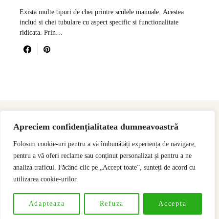
Exista multe tipuri de chei printre sculele manuale. Acestea
includ si chei tubulare cu aspect specific si functionalitate
ridicata. Prin…
Apreciem confidențialitatea dumneavoastră
Folosim cookie-uri pentru a vă îmbunătăți experiența de navigare,
pentru a vă oferi reclame sau conținut personalizat și pentru a ne
analiza traficul. Făcând clic pe „Accept toate”, sunteți de acord cu
utilizarea cookie-urilor.
Designed & Developed by
SSeoP
Adapteaza
Refuza
Accepta