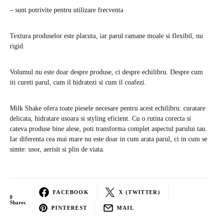
– sunt potrivite pentru utilizare frecventa
Textura produselor este placuta, iar parul ramane moale si flexibil, nu
rigid.
Volumul nu este doar despre produse, ci despre echilibru. Despre cum
iti cureti parul, cum il hidratezi si cum il coafezi.
Milk Shake ofera toate piesele necesare pentru acest echilibru: curatare
delicata, hidratare usoara si styling eficient. Cu o rutina corecta si
cateva produse bine alese, poti transforma complet aspectul parului tau.
Iar diferenta cea mai mare nu este doar in cum arata parul, ci in cum se
simte: usor, aerisit si plin de viata.
FACEBOOK
X (TWITTER)
0
Shares
PINTEREST
MAIL