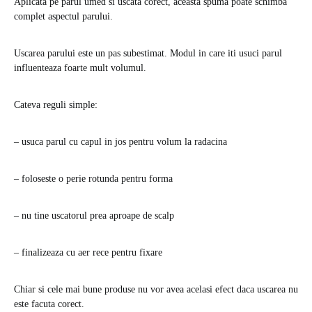
Aplicata pe parul umed si uscata corect, aceasta spuma poate schimba
complet aspectul parului.
Uscarea parului este un pas subestimat. Modul in care iti usuci parul
influenteaza foarte mult volumul.
Cateva reguli simple:
– usuca parul cu capul in jos pentru volum la radacina
– foloseste o perie rotunda pentru forma
– nu tine uscatorul prea aproape de scalp
– finalizeaza cu aer rece pentru fixare
Chiar si cele mai bune produse nu vor avea acelasi efect daca uscarea nu
este facuta corect.