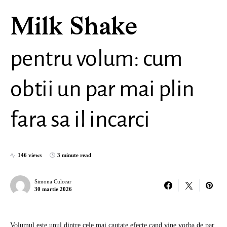
Milk Shake
pentru volum: cum
obtii un par mai plin
fara sa il incarci
146 views
3 minute read
Simona Culcear
30 martie 2026
Volumul este unul dintre cele mai cautate efecte cand vine vorba de par.