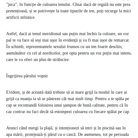
”juca”, în funcție de culoarea tenului. Chiar dacă de regulă nu este prea
pretențioasă, și se potrivește la toate tipurile de ten, poți recurge la mici
artificii stilistice.
Astfel, dacă ai tenul meridional sau puțin mai închis la culoare, un roz
pal te va face să ieși mai ușor în evidență și va fi mai ușor de remarcat.
În schimb, reprezentantele sexului frumos cu un ten foarte deschis,
asemănător cu cel al nordicelor, pot opta pentru un roz puțin mai intens,
care le va oferi un plus de strălucire.
Îngrijirea părului vopsit
Evident, și de această dată trebuie să ai mare grijă la modul în care ai
grijă ca nuanța ta să se păstreze cât mai mult timp. Pentru a te spăla pe
cap se recomandă folosirea unui șampon de bună calitate, pentru că în
caz contrar nu faci decât să estompezi culoarea cu fiecare spălat pe cap.
Atunci când mergi la plajă, și intenționezi să intri și în piscină sau în
apa mării, protejează-ți părul cu o cască. De asemenea, tot pe perioada