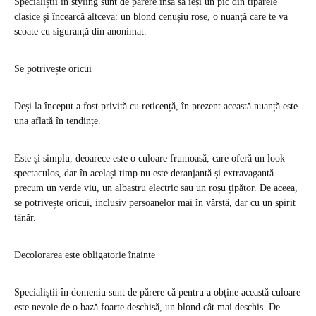
Specialiștii în styling sunt de părere însă să ieși un pic din tiparele
clasice și încearcă altceva: un blond cenușiu rose, o nuanță care te va
scoate cu siguranță din anonimat.
Se potrivește oricui
Deși la început a fost privită cu reticență, în prezent această nuanță este
una aflată în tendințe.
Este și simplu, deoarece este o culoare frumoasă, care oferă un look
spectaculos, dar în același timp nu este deranjantă și extravagantă
precum un verde viu, un albastru electric sau un roșu țipător. De aceea,
se potrivește oricui, inclusiv persoanelor mai în vârstă, dar cu un spirit
tânăr.
Decolorarea este obligatorie înainte
Specialiștii în domeniu sunt de părere că pentru a obține această culoare
este nevoie de o bază foarte deschisă, un blond cât mai deschis. De