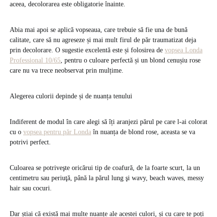
aceea, decolorarea este obligatorie înainte.
Abia mai apoi se aplică vopseaua, care trebuie să fie una de bună
calitate, care să nu agreseze și mai mult firul de păr traumatizat deja
prin decolorare. O sugestie excelentă este și folosirea de
vopsea Londa
Professional 10/65
, pentru o culoare perfectă și un blond cenușiu rose
care nu va trece neobservat prin mulțime.
Alegerea culorii depinde și de nuanța tenului
Indiferent de modul în care alegi să îți aranjezi părul pe care l-ai colorat
cu o
vopsea pentru păr Londa
în nuanța de blond rose, aceasta se va
potrivi perfect.
Culoarea se potriveşte oricărui tip de coafură, de la foarte scurt, la un
centimetru sau periuţă, până la părul lung şi wavy, beach waves, messy
hair sau cocuri.
Dar știai că există mai multe nuanțe ale acestei culori, și cu care te poți