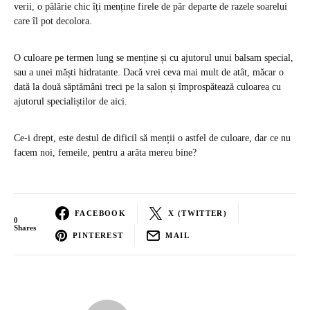
verii, o pălărie chic îți menține firele de păr departe de razele soarelui
care îl pot decolora.
O culoare pe termen lung se menține și cu ajutorul unui balsam special,
sau a unei măști hidratante. Dacă vrei ceva mai mult de atât, măcar o
dată la două săptămâni treci pe la salon și împrospătează culoarea cu
ajutorul specialiștilor de aici.
Ce-i drept, este destul de dificil să menții o astfel de culoare, dar ce nu
facem noi, femeile, pentru a arăta mereu bine?
FACEBOOK
X (TWITTER)
0
Shares
PINTEREST
MAIL