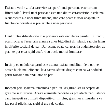
Exista o veche zicala care zice ca „parul unei persoane este coroana
fiintei sale”. Parul unei persoane este una dintre caracteristicile cele mai
recunoscute ale unei fiinte umane, una care poate fi usor adaptata in
functie de dorintele si preferintele unei persoane.
Unul dintre stilurile cele mai preferate este ondularea parului. In trecut,
acest lucru se facea prin atasarea unor bigudiuri din plastic sau din lemn
in diferite sectiuni de par. Dar acum, odata cu aparitia ondulatoarelor de
par, se pot crea rapid coafuri cu bucle moi si frumoase.
In timp ce ondularea parul este usoara, exista modalitati de a obtine
aceste bucle mai eficient. Iata cateva sfaturi despre cum sa va ondulati
parul folosind un ondulator de par.
Incepeti prin spalarea temeinica a parului. Asigurati-va ca scapati de
grasime si murdarie. Aceste elemente nedorite va pot afecta parul atunci
cand incepeti sa utilizati dispozitivul. In plus, grasimea si murdaria va
fac parul plictisitor, rigid si greu de coafat.