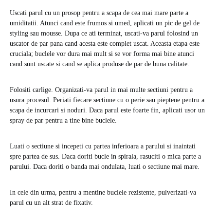
Uscati parul cu un prosop pentru a scapa de cea mai mare parte a
umiditatii. Atunci cand este frumos si umed, aplicati un pic de gel de
styling sau mousse. Dupa ce ati terminat, uscati-va parul folosind un
uscator de par pana cand acesta este complet uscat. Aceasta etapa este
cruciala; buclele vor dura mai mult si se vor forma mai bine atunci
cand sunt uscate si cand se aplica produse de par de buna calitate.
Folositi carlige. Organizati-va parul in mai multe sectiuni pentru a
usura procesul. Periati fiecare sectiune cu o perie sau pieptene pentru a
scapa de incurcari si noduri. Daca parul este foarte fin, aplicati usor un
spray de par pentru a tine bine buclele.
Luati o sectiune si incepeti cu partea inferioara a parului si inaintati
spre partea de sus. Daca doriti bucle in spirala, rasuciti o mica parte a
parului. Daca doriti o banda mai ondulata, luati o sectiune mai mare.
In cele din urma, pentru a mentine buclele rezistente, pulverizati-va
parul cu un alt strat de fixativ.