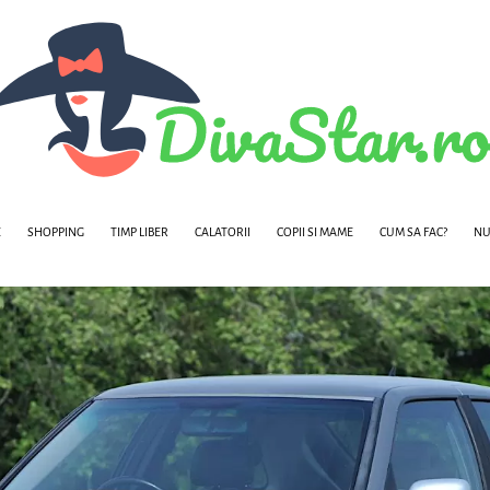
E
SHOPPING
TIMP LIBER
CALATORII
COPII SI MAME
CUM SA FAC?
NU