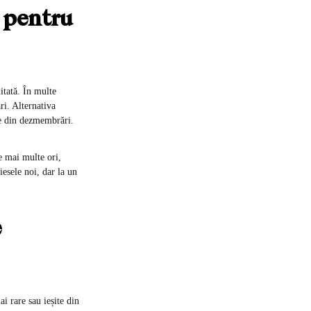
 pentru
itată. În multe
ri. Alternativa
se din dezmembrări.
e mai multe ori,
iesele noi, dar la un
e
i rare sau ieșite din