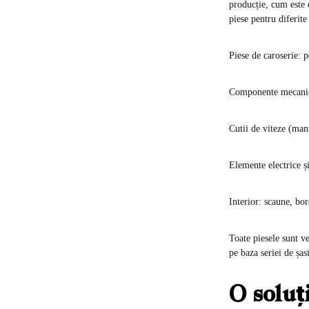
producție, cum este 
piese pentru diferite
Piese de caroserie: p
Componente mecanice
Cutii de viteze (man
Elemente electrice ș
Interior: scaune, bo
Toate piesele sunt ve
pe baza seriei de șa
O soluț