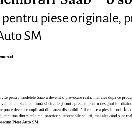
embrări Saab – o so
ă pentru piese originale, p
 Auto SM
nute read
n
rivite pentru modelele Saab a devenit o provocare reală, mai ales după ce produc
i vehiculele Saab continuă să circule și sunt apreciate pentru designul lor distinc
lor poate deveni complicată din cauza disponibilității reduse a pieselor noi. În ac
ab
sunt una dintre cele mai practice și sustenabile soluții, mai ales când sunt rea
t precum
Piese Auto SM
.