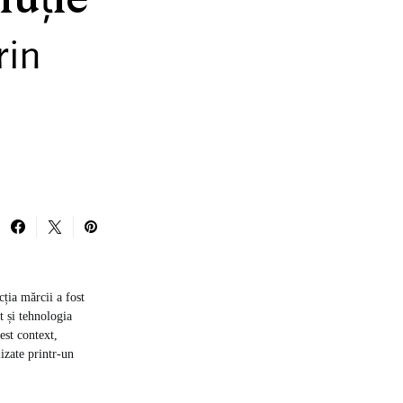
luție
rin
ția mărcii a fost
t și tehnologia
est context,
lizate printr-un