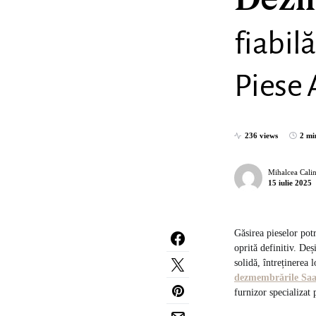
Dezm
fiabil
Piese
236 views
2 mi
Mihalcea Cali
15 iulie 2025
Găsirea pieselor pot
oprită definitiv. Deș
solidă, întreținerea 
dezmembrările Sa
furnizor specializa