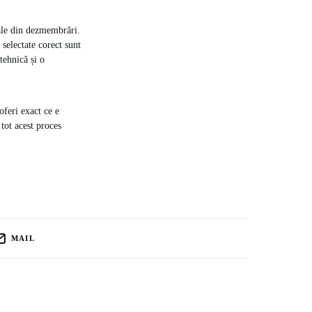
nale din dezmembrări.
 selectate corect sunt
tehnică și o
oferi exact ce e
 tot acest proces
MAIL