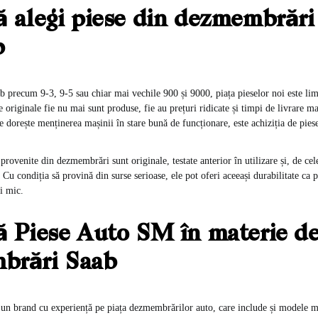
ă alegi piese din dezmembrări
b
 precum 9-3, 9-5 sau chiar mai vechile 900 și 9000, piața pieselor noi este lim
originale fie nu mai sunt produse, fie au prețuri ridicate și timpi de livrare ma
se dorește menținerea mașinii în stare bună de funcționare, este achiziția de pie
provenite din dezmembrări sunt originale, testate anterior în utilizare și, de cel
Cu condiția să provină din surse serioase, ele pot oferi aceeași durabilitate ca p
i mic.
ă Piese Auto SM în materie d
brări Saab
 un brand cu experiență pe piața dezmembrărilor auto, care include și modele ma