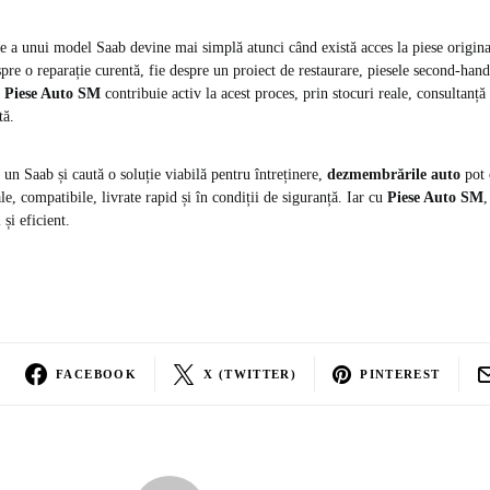
ție a unui model Saab devine mai simplă atunci când există acces la piese origi
pre o reparație curentă, fie despre un proiect de restaurare, piesele second-hand
.
Piese Auto SM
contribuie activ la acest proces, prin stocuri reale, consultanță 
tă.
 un Saab și caută o soluție viabilă pentru întreținere,
dezmembrările auto
pot 
le, compatibile, livrate rapid și în condiții de siguranță. Iar cu
Piese Auto SM
,
 și eficient.
FACEBOOK
X (TWITTER)
PINTEREST