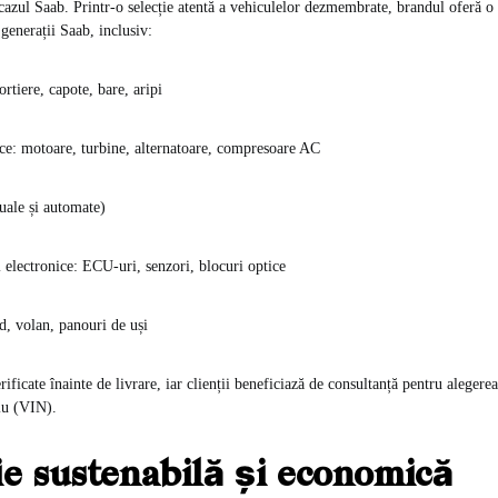
cazul Saab. Printr-o selecție atentă a vehiculelor dezmembrate, brandul oferă o
 generații Saab, inclusiv:
ortiere, capote, bare, aripi
: motoare, turbine, alternatoare, compresoare AC
uale și automate)
i electronice: ECU-uri, senzori, blocuri optice
rd, volan, panouri de uși
rificate înainte de livrare, iar clienții beneficiază de consultanță pentru alegere
siu (VIN).
ie sustenabilă și economică