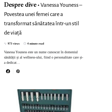
Vanessa Youness –
Despre dive
Povestea unei femei care a
transformat sănătatea într-un stil
de viață
973 views
4 minute read
Vanessa Youness este un nume cunoscut în domeniul
sănătății și al wellness-ului, fiind o personalitate care și-
a dedicat…