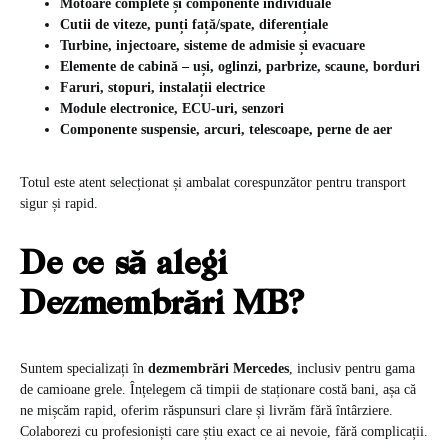
Motoare complete și componente individuale
Cutii de viteze, punți față/spate, diferențiale
Turbine, injectoare, sisteme de admisie și evacuare
Elemente de cabină – uși, oglinzi, parbrize, scaune, borduri
Faruri, stopuri, instalații electrice
Module electronice, ECU-uri, senzori
Componente suspensie, arcuri, telescoape, perne de aer
Totul este atent selecționat și ambalat corespunzător pentru transport
sigur și rapid.
De ce să alegi
Dezmembrări MB?
Suntem specializați în
dezmembrări Mercedes
, inclusiv pentru gama
de camioane grele. Înțelegem că timpii de staționare costă bani, așa că
ne mișcăm rapid, oferim răspunsuri clare și livrăm fără întârziere.
Colaborezi cu profesioniști care știu exact ce ai nevoie, fără complicații.