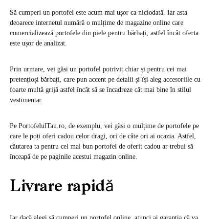
Să cumperi un portofel este acum mai ușor ca niciodată. Iar asta
deoarece internetul numără o mulțime de magazine online care
comercializează portofele din piele pentru bărbați, astfel încât oferta
este ușor de analizat.
Prin urmare, vei găsi un portofel potrivit chiar și pentru cei mai
pretențioși bărbați, care pun accent pe detalii și își aleg accesoriile cu
foarte multă grijă astfel încât să se încadreze cât mai bine în stilul
vestimentar.
Pe PortofelulTau.ro, de exemplu, vei găsi o mulțime de portofele pe
care le poți oferi cadou celor dragi, ori de câte ori ai ocazia. Astfel,
căutarea ta pentru cel mai bun portofel de oferit cadou ar trebui să
înceapă de pe paginile acestui magazin online.
Livrare rapidă
Iar dacă alegi să cumperi un portofel online, atunci ai garanția că va