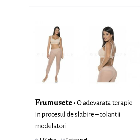
O adevarata terapie
Frumusete
in procesul de slabire – colantii
modelatori
1,1K views
2 minute read