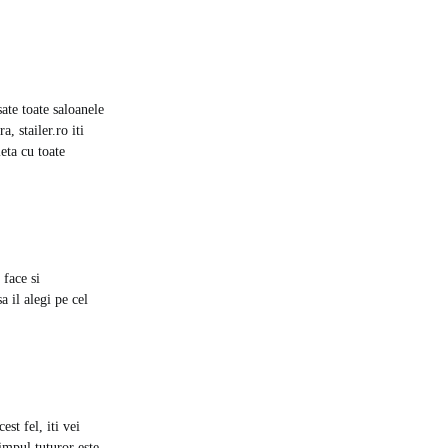
sate toate saloanele
a, stailer.ro iti
eta cu toate
 face si
a il alegi pe cel
est fel, iti vei
Timpul tuturor este