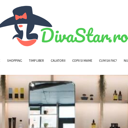
E
SHOPPING
TIMP LIBER
CALATORII
COPII SI MAME
CUM SA FAC?
NU