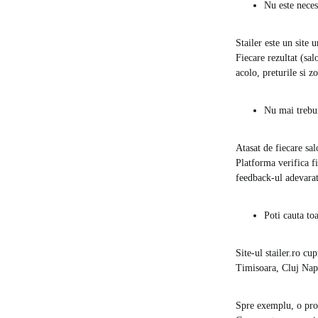
Nu este neces
Stailer este un site 
Fiecare rezultat (salo
acolo, preturile si zo
Nu mai trebuie
Atasat de fiecare salo
Platforma verifica fie
feedback-ul adevarat
Poti cauta toa
Site-ul stailer.ro cu
Timisoara, Cluj Napo
Spre exemplu, o prog