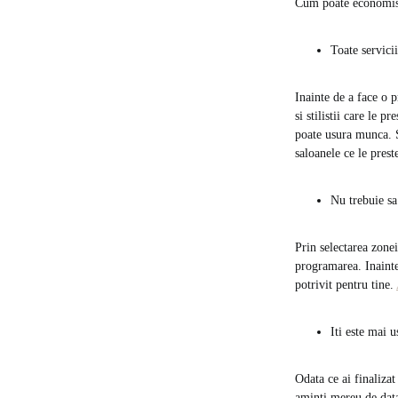
Cum poate economisi 
Toate servicii
Inainte de a face o p
si stilistii care le p
poate usura munca. Se
saloanele ce le prest
Nu trebuie sa
Prin selectarea zonei
programarea. Inainte 
potrivit pentru tine.
Iti este mai 
Odata ce ai finalizat
aminti mereu de data 