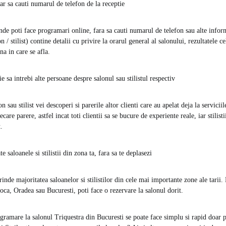
ar sa cauti numarul de telefon de la receptie
unde poti face programari online, fara sa cauti numarul de telefon sau alte inform
n / stilist) contine detalii cu privire la orarul general al salonului, rezultatele c
na in care se afla.
 sa intrebi alte persoane despre salonul sau stilistul respectiv
n sau stilist vei descoperi si parerile altor clienti care au apelat deja la servicii
care parere, astfel incat toti clientii sa se bucure de experiente reale, iar stilist
.
te saloanele si stilistii din zona ta, fara sa te deplasezi
prinde majoritatea saloanelor si stilistilor din cele mai importante zone ale tarii. 
ca, Oradea sau Bucuresti, poti face o rezervare la salonul dorit.
ramare la salonul Triquestra din Bucuresti se poate face simplu si rapid doar pr