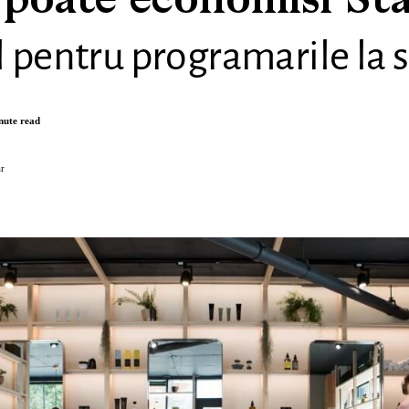
poate economisi Sta
 pentru programarile la 
nute read
r