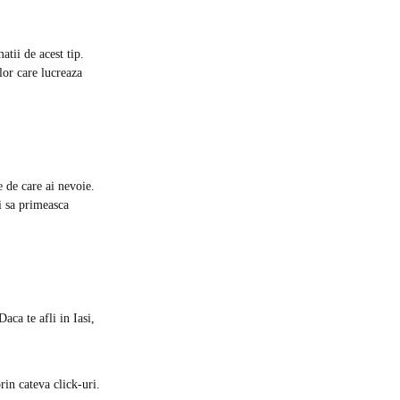
atii de acest tip.
elor care lucreaza
le de care ai nevoie.
ii sa primeasca
Daca te afli in Iasi,
in cateva click-uri.