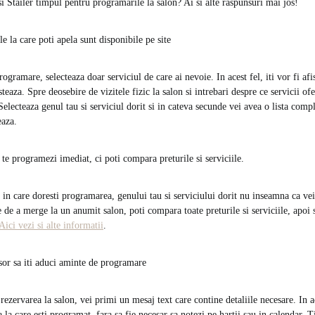
Stailer timpul pentru programarile la salon? Ai si alte raspunsuri mai jos!
le la care poti apela sunt disponibile pe site
rogramare, selecteaza doar serviciul de care ai nevoie. In acest fel, iti vor fi afi
resteaza. Spre deosebire de vizitele fizic la salon si intrebari despre ce servicii ofer
lecteaza genul tau si serviciul dorit si in cateva secunde vei avea o lista compl
eaza.
 te programezi imediat, ci poti compara preturile si serviciile.
 in care doresti programarea, genului tau si serviciului dorit nu inseamna ca vei
de a merge la un anumit salon, poti compara toate preturile si serviciile, apoi s
Aici vezi si alte informatii
.
usor sa iti aduci aminte de programare
 rezervarea la salon, vei primi un mesaj text care contine detaliile necesare. In ac
la care esti programat, fara sa fie necesar sa notezi pe hartii sau in calendar. 