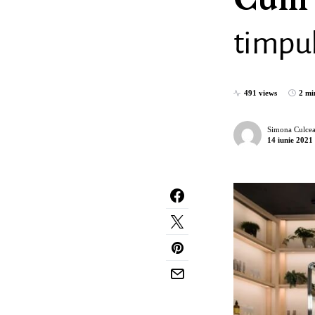
Cum 
timpul
491 views
2 mi
Simona Culcea
14 iunie 2021