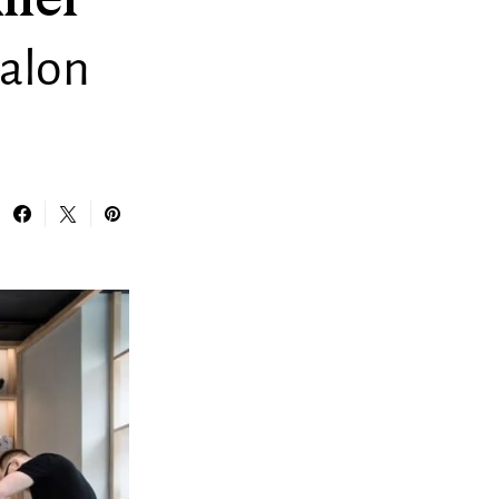
iler
salon