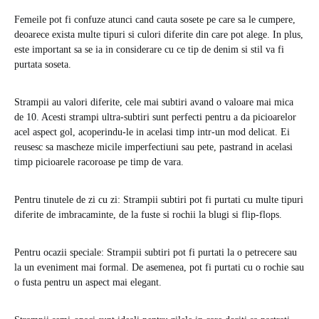
Femeile pot fi confuze atunci cand cauta sosete pe care sa le cumpere,
deoarece exista multe tipuri si culori diferite din care pot alege. In plus,
este important sa se ia in considerare cu ce tip de denim si stil va fi
purtata soseta.
Strampii au valori diferite, cele mai subtiri avand o valoare mai mica
de 10. Acesti strampi ultra-subtiri sunt perfecti pentru a da picioarelor
acel aspect gol, acoperindu-le in acelasi timp intr-un mod delicat. Ei
reusesc sa mascheze micile imperfectiuni sau pete, pastrand in acelasi
timp picioarele racoroase pe timp de vara.
Pentru tinutele de zi cu zi: Strampii subtiri pot fi purtati cu multe tipuri
diferite de imbracaminte, de la fuste si rochii la blugi si flip-flops.
Pentru ocazii speciale: Strampii subtiri pot fi purtati la o petrecere sau
la un eveniment mai formal. De asemenea, pot fi purtati cu o rochie sau
o fusta pentru un aspect mai elegant.