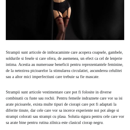
Strampii sunt articole de imbracaminte care acopera coapsele, gambele,
soldurile si fesele si care ofera, de asemenea, un efect ca cel de lenjerie
intima. Acestia au numeroase beneficii pentru reprezentantele feminine,
de la netezirea picioarelor la stimularea circulatiei, ascunderea celulitei
sau a altor mici imperfectiuni care trebuie sa fie mascate.
Strampii sunt articole vestimentare care pot fi folosite in diverse
combinatii cu fuste sau rochii. Pentru femeile indraznete care vor sa isi
arate picioarele, exista multe tipuri de ciorapi care pot fi adaptati la
diferite tinute, dar cele care vor sa incerce experiente noi pot alege si
strampi colorati sau strampi cu plasa. Solutia sigura pentru cele care vor
sa arate bine pentru rutina zilnica este clasicul ciorap negru.