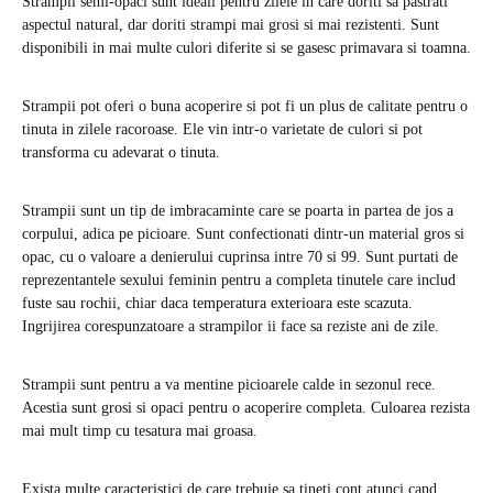
Strampii semi-opaci sunt ideali pentru zilele in care doriti sa pastrati
aspectul natural, dar doriti strampi mai grosi si mai rezistenti. Sunt
disponibili in mai multe culori diferite si se gasesc primavara si toamna.
Strampii pot oferi o buna acoperire si pot fi un plus de calitate pentru o
tinuta in zilele racoroase. Ele vin intr-o varietate de culori si pot
transforma cu adevarat o tinuta.
Strampii sunt un tip de imbracaminte care se poarta in partea de jos a
corpului, adica pe picioare. Sunt confectionati dintr-un material gros si
opac, cu o valoare a denierului cuprinsa intre 70 si 99. Sunt purtati de
reprezentantele sexului feminin pentru a completa tinutele care includ
fuste sau rochii, chiar daca temperatura exterioara este scazuta.
Ingrijirea corespunzatoare a strampilor ii face sa reziste ani de zile.
Strampii sunt pentru a va mentine picioarele calde in sezonul rece.
Acestia sunt grosi si opaci pentru o acoperire completa. Culoarea rezista
mai mult timp cu tesatura mai groasa.
Exista multe caracteristici de care trebuie sa tineti cont atunci cand