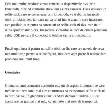
Cele mai multe produse se vor conecta la dispozitivele dvs. prin
Bluetooth, oferind controlul stick-ului asupra camerei. Daca utilizati un
selfie stick care se conecteaza prin Bluetooth, va trebui sa incarcati
stick-ul relativ des, iar daca nu va aflati intr-o zona in care incarcarea
este posibila, s-ar putea sa constatati ca selfie stick-ul dvs. este inutil
dupa aproximativ o ora. Incarcarea stick-ului se face de obicei printr-un
cablu USB pe care il conectati la telefon sau la alt dispozitiv.
Puteti opta insa si pentru un selfie stick cu fir, care are nevoie de ceva
mai mult timp pentru a se configura, insa care apoi poate fi utilizat fara
probleme mai mult timp.
Greutatea
Greutatea unui asemenea accesoriu este un alt aspect important de care
trebuie sa tineti cont, mai ales ca urmeaza sa transportati selfie stick-ul
in buzunar sau in ghiozdan atunci cand va deplasati undeva. Cu cat
acesta are un gramaj mai mic, cu atat este mai usor de transportat.