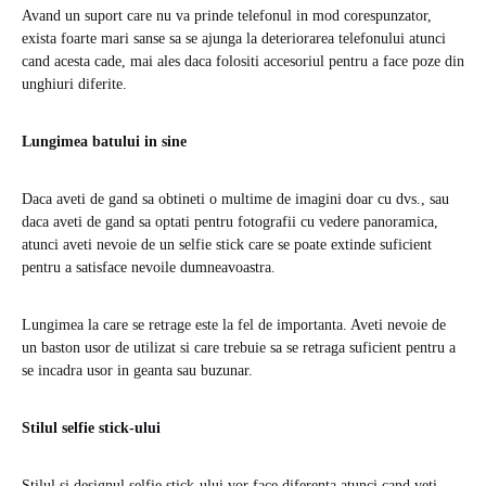
Avand un suport care nu va prinde telefonul in mod corespunzator,
exista foarte mari sanse sa se ajunga la deteriorarea telefonului atunci
cand acesta cade, mai ales daca folositi accesoriul pentru a face poze din
unghiuri diferite.
Lungimea batului in sine
Daca aveti de gand sa obtineti o multime de imagini doar cu dvs., sau
daca aveti de gand sa optati pentru fotografii cu vedere panoramica,
atunci aveti nevoie de un selfie stick care se poate extinde suficient
pentru a satisface nevoile dumneavoastra.
Lungimea la care se retrage este la fel de importanta. Aveti nevoie de
un baston usor de utilizat si care trebuie sa se retraga suficient pentru a
se incadra usor in geanta sau buzunar.
Stilul selfie stick-ului
Stilul si designul selfie stick-ului vor face diferenta atunci cand veti