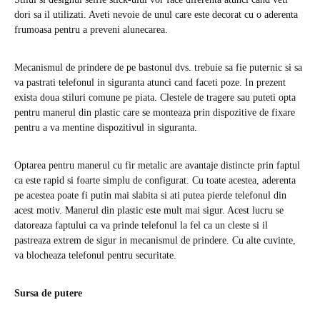
dori sa il utilizati. Aveti nevoie de unul care este decorat cu o aderenta
frumoasa pentru a preveni alunecarea.
Mecanismul de prindere de pe bastonul dvs. trebuie sa fie puternic si sa
va pastrati telefonul in siguranta atunci cand faceti poze. In prezent
exista doua stiluri comune pe piata. Clestele de tragere sau puteti opta
pentru manerul din plastic care se monteaza prin dispozitive de fixare
pentru a va mentine dispozitivul in siguranta.
Optarea pentru manerul cu fir metalic are avantaje distincte prin faptul
ca este rapid si foarte simplu de configurat. Cu toate acestea, aderenta
pe acestea poate fi putin mai slabita si ati putea pierde telefonul din
acest motiv. Manerul din plastic este mult mai sigur. Acest lucru se
datoreaza faptului ca va prinde telefonul la fel ca un cleste si il
pastreaza extrem de sigur in mecanismul de prindere. Cu alte cuvinte,
va blocheaza telefonul pentru securitate.
Sursa de putere