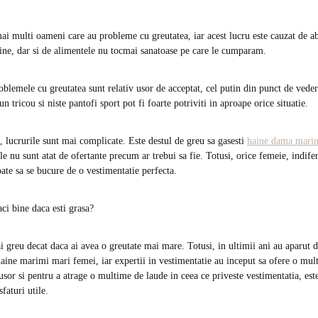
mai multi oameni care au probleme cu greutatea, iar acest lucru este cauzat de a
ne, dar si de alimentele nu tocmai sanatoase pe care le cumparam.
oblemele cu greutatea sunt relativ usor de acceptat, cel putin din punct de veder
n tricou si niste pantofi sport pot fi foarte potriviti in aproape orice situatie.
, lucrurile sunt mai complicate. Este destul de greu sa gasesti
haine dama mari
e nu sunt atat de ofertante precum ar trebui sa fie. Totusi, orice femeie, indife
ate sa se bucure de o vestimentatie perfecta.
ci bine daca esti grasa?
i greu decat daca ai avea o greutate mai mare. Totusi, in ultimii ani au aparut d
ine marimi mari femei, iar expertii in vestimentatie au inceput sa ofere o mult
 usor si pentru a atrage o multime de laude in ceea ce priveste vestimentatia, es
sfaturi utile.