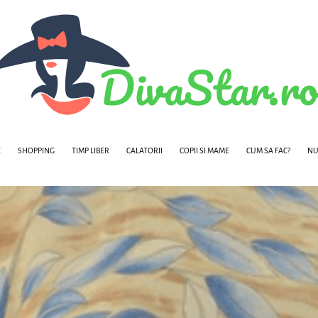
E
SHOPPING
TIMP LIBER
CALATORII
COPII SI MAME
CUM SA FAC?
NU