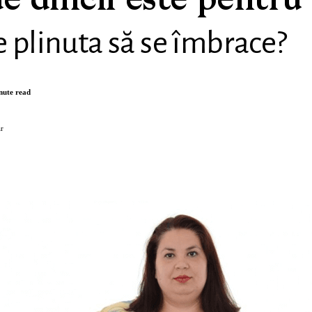
e dificil este pentru
 plinuta să se îmbrace?
nute read
r