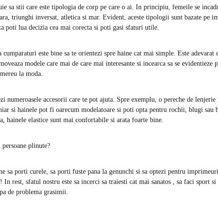
ie sa stii care este tipologia de corp pe care o ai. In principiu, femeile se incad
ara, triunghi inversat, atletica si mar. Evident, aceste tipologii sunt bazate pe i
ta poti lua decizia cea mai corecta si poti gasi sfaturi utile.
 cumparaturi este bine sa te orientezi spre haine cat mai simple. Este adevarat 
oveaza modele care mai de care mai interesante si incearca sa se evidentieze pr
e mereu la moda.
ezi numeroasele accesorii care te pot ajuta. Spre exemplu, o pereche de lenjeri
Chiar si hainele pot fi oarecum modelatoare si poti opta pentru rochii, blugi sau 
la, hainele elastice sunt mai confortabile si arata foarte bine.
u persoane plinute?
ne sa porti curele, sa porti fuste pana la genunchi si sa optezi pentru imprimeur
! In rest, sfatul nostru este sa incerci sa traiesti cat mai sanatos , sa faci sport s
apa de problema grasimii.