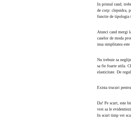
In primul rand, trebu
de corp: clepsidra, p
functie de tipologia 
Atunci cand mergi la
caselor de moda prom
insa simplitatea est
Nu trebuie sa neglij
sa fie foarte utila. 
elasticitate. De regu
Exista trucuri pentr
Da! Pe scurt, este bi
vrei sa le evidentiezi
In scurt timp vei sc