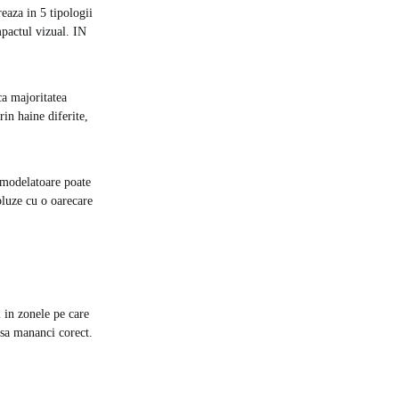
reaza in 5 tipologii
mpactul vizual. IN
ca majoritatea
in haine diferite,
e modelatoare poate
bluze cu o oarecare
i in zonele pe care
i sa mananci corect.