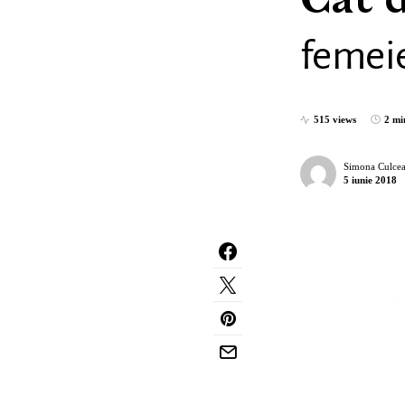
Cât d
femeie
515 views
2 mi
Simona Culcea
5 iunie 2018