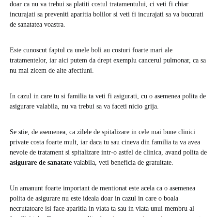
doar ca nu va trebui sa platiti costul tratamentului, ci veti fi chiar
incurajati sa preveniti aparitia bolilor si veti fi incurajati sa va bucurati
de sanatatea voastra.
Este cunoscut faptul ca unele boli au costuri foarte mari ale
tratamentelor, iar aici putem da drept exemplu cancerul pulmonar, ca sa
nu mai zicem de alte afectiuni.
In cazul in care tu si familia ta veti fi asigurati, cu o asemenea polita de
asigurare valabila, nu va trebui sa va faceti nicio grija.
Se stie, de asemenea, ca zilele de spitalizare in cele mai bune clinici
private costa foarte mult, iar daca tu sau cineva din familia ta va avea
nevoie de tratament si spitalizare intr-o astfel de clinica, avand polita de
asigurare de sanatate
valabila, veti beneficia de gratuitate.
Un amanunt foarte important de mentionat este acela ca o asemenea
polita de asigurare nu este ideala doar in cazul in care o boala
necrutatoare isi face aparitia in viata ta sau in viata unui membru al