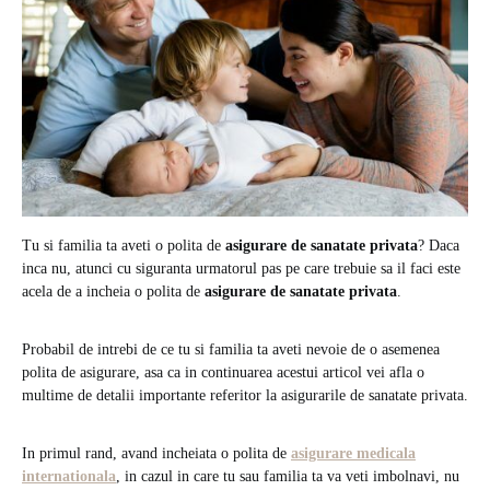
Tu si familia ta aveti o polita de
asigurare de sanatate
privata
? Daca
inca nu, atunci cu siguranta urmatorul pas pe care trebuie sa il faci este
acela de a incheia o polita de
asigurare de sanatate privata
.
Probabil de intrebi de ce tu si familia ta aveti nevoie de o asemenea
polita de asigurare, asa ca in continuarea acestui articol vei afla o
multime de detalii importante referitor la asigurarile de sanatate privata.
In primul rand, avand incheiata o polita de
asigurare medicala
internationala
, in cazul in care tu sau familia ta va veti imbolnavi, nu