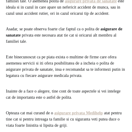
familiei tale. O asemenea polita de
asigurare privata de sanatate
este
ideala si in cazul in care apare un nefericit accident de munca, sau in
cazul unui accident rutier, ori in cazul oricarui tip de accident.
Asadar, se poate observa foarte clar faptul ca o polita de
asigurare de
sanatate
privata este necesara atat tie cat si oricarui alt membru al
familiei tale.
Este binecunoscut ca pe piata exista o multime de firme care ofera
asemenea servicii si iti ofera posibilitatea de a incheia o polita de
asigurare privata de sanatate, insa e recomandat sa te informezi putin in
legatura cu fiecare asigurare medicala privata.
Inainte de a face o alegere, tine cont de toate aspectele si vei intelege
cat de importanta este o astfel de polita.
Opteaza cat mai curand de o
asigurare privata Medihelp
atat pentru
tine cat si pentru intreaga ta familie si cu siguranta veti putea duce o
viata foarte linistita si lipsita de griji.