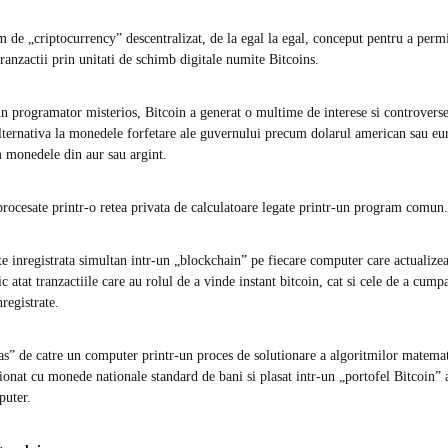
m de „criptocurrency” descentralizat, de la egal la egal, conceput pentru a permit
ranzactii prin unitati de schimb digitale numite Bitcoins.
n programator misterios, Bitcoin a generat o multime de interese si controverse 
lternativa la monedele forfetare ale guvernului precum dolarul american sau e
 monedele din aur sau argint.
 procesate printr-o retea privata de calculatoare legate printr-un program comun.
ste inregistrata simultan intr-un „blockchain” pe fiecare computer care actualize
ic atat tranzactiile care au rolul de a vinde instant bitcoin, cat si cele de a cump
registrate.
ras” de catre un computer printr-un proces de solutionare a algoritmilor matemat
ionat cu monede nationale standard de bani si plasat intr-un „portofel Bitcoin” 
puter.