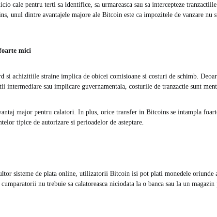
cio cale pentru terti sa identifice, sa urmareasca sau sa intercepteze tranzactiile
ns, unul dintre avantajele majore ale Bitcoin este ca impozitele de vanzare nu s
foarte mici
d si achizitiile straine implica de obicei comisioane si costuri de schimb. Deoar
utii intermediare sau implicare guvernamentala, costurile de tranzactie sunt ment
vantaj major pentru calatori. In plus, orice transfer in Bitcoins se intampla foar
telor tipice de autorizare si perioadelor de asteptare.
ltor sisteme de plata online, utilizatorii Bitcoin isi pot plati monedele oriunde a
cumparatorii nu trebuie sa calatoreasca niciodata la o banca sau la un magazin