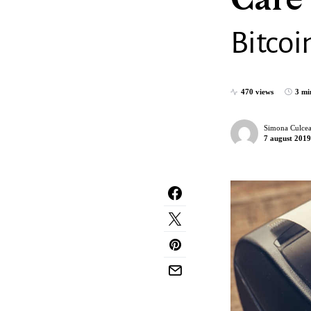
Care 
Bitcoi
470 views
3 mi
Simona Culcea
7 august 2019