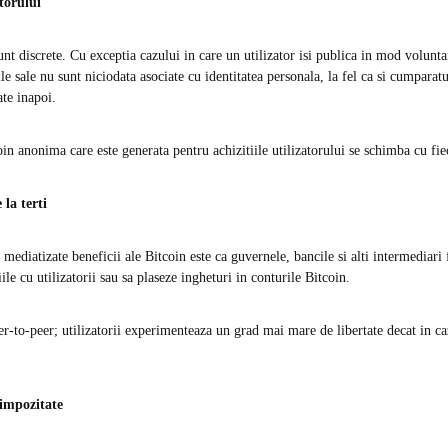
torului
unt discrete. Cu exceptia cazului in care un utilizator isi publica in mod voluntar
e sale nu sunt niciodata asociate cu identitatea personala, la fel ca si cumparat
ate inapoi.
in anonima care este generata pentru achizitiile utilizatorului se schimba cu fie
 la terti
mediatizate beneficii ale Bitcoin este ca guvernele, bancile si alti intermediari
iile cu utilizatorii sau sa plaseze ingheturi in conturile Bitcoin.
er-to-peer; utilizatorii experimenteaza un grad mai mare de libertate decat in ​​
 impozitate