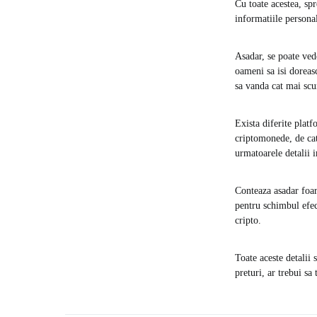
Cu toate acestea, sp
informatiile personal
Asadar, se poate vede
oameni sa isi doreasc
sa vanda cat mai sc
Exista diferite platf
criptomonede, de catr
urmatoarele detalii 
Conteaza asadar foar
pentru schimbul efect
cripto.
Toate aceste detalii 
preturi, ar trebui sa 