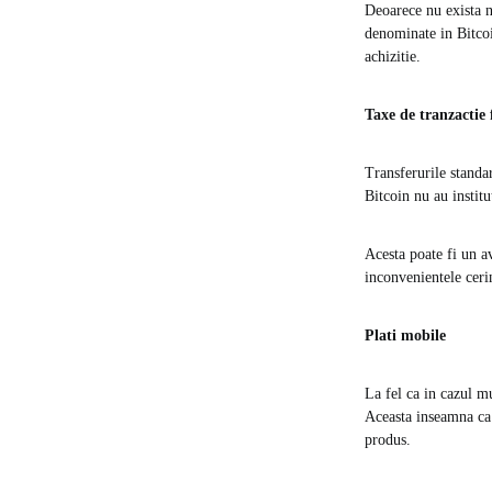
Deoarece nu exista ni
denominate in Bitcoi
achizitie.
Taxe de tranzactie 
Transferurile standar
Bitcoin nu au instit
Acesta poate fi un a
inconvenientele cerin
Plati mobile
La fel ca in cazul mu
Aceasta inseamna ca 
produs.