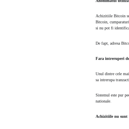
Anonimatul utiliza
Achizitiile Bitcoin s
Bitcoin, cumparaturil
si nu pot fi identific
De fapt, adresa Bitco
Fara intreruperi de
Unul dintre cele mai 
sa intrerupa tranzact
Sistemul este pur pe
nationale.
Achizitiile nu sunt