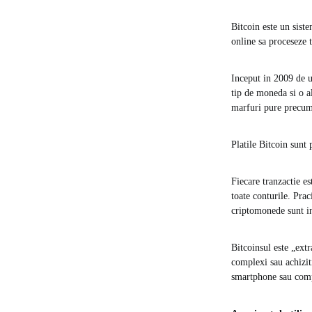
Bitcoin este un siste
online sa proceseze t
Inceput in 2009 de u
tip de moneda si o a
marfuri pure precum
Platile Bitcoin sunt
Fiecare tranzactie e
toate conturile. Prac
criptomonede sunt in
Bitcoinsul este „ext
complexi sau achizit
smartphone sau com