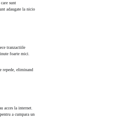
 care sunt
unt adaugate la nicio
ece tranzactiile
inute foarte mici.
te repede, eliminand
u acces la internet.
 pentru a cumpara un