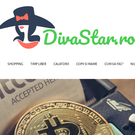
E
SHOPPING
TIMP LIBER
CALATORII
COPII SI MAME
CUM SA FAC?
NU