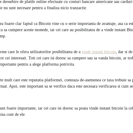
re deosebire de platile online efectuate cu conturi bancare americane sau carduri 
e nu sunt necesare pentru a finaliza nicio tranzactie.
a foarte clar faptul ca Bitcoin vine cu o serie importanta de avantaje, asa ca est
a sa cumpere aceste monede, iar cei care au posibilitatea de a vinde instant Bitc
ump.
orme care le ofera utilizatorilor posibilitatea de a
vinde instant bitcoin
, dar si d
e cei interesati. Toti cei care isi doresc sa cumpere sau sa vanda bitcoin, ar tre
importante pentru a alege platforma potrivita.
te mult care este reputatia platformei, conteaza de-asemenea ce taxa trebuie sa p
uat. Apoi, este important sa se verifice daca este necesara verificarea si cum se
sunt foarte importante, iar cei care isi doresc sa poata vinde instant bitcoin la ce
tina cont de ele.