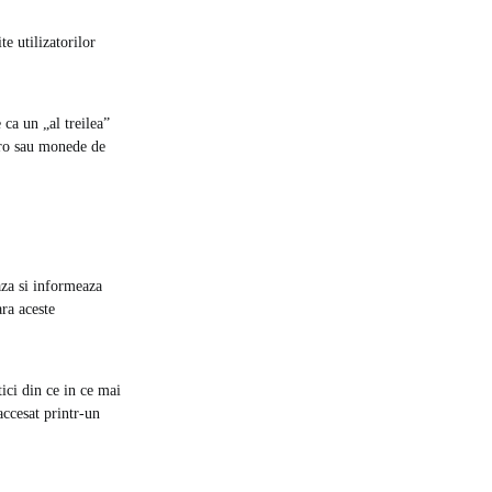
e utilizatorilor
ca un „al treilea”
uro sau monede de
aza si informeaza
ara aceste
ici din ce in ce mai
accesat printr-un