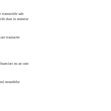
 tranzactiile sale
urile doar in numerar
care tranzactie.
 financiari nu au cum
cazul monedelor