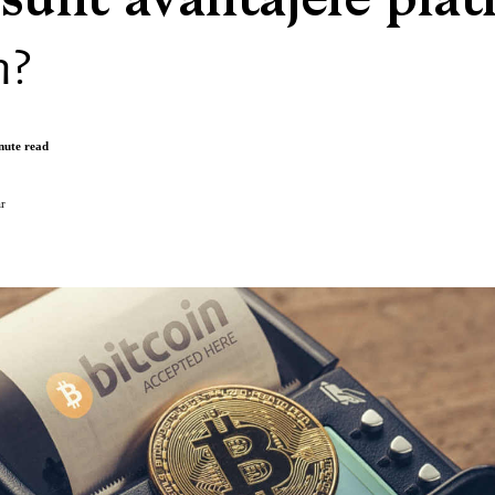
sunt avantajele plati
n?
nute read
r