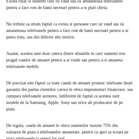
Exista chiar si studenti care isi vand sau isi amaneteaza telefoanele
pentru a face rost de banii necesari pentru a-si plati chiria.
Nu trebuie sa uitam faptul ca exista si persoane care isi vand sau isi
amaneteaza telefoanele pentru a face rost de banii necesari pentru a se
putea trata, sau din diferite alte motive.
Asadar, acestea sunt doar cateva dintre situatiile in care oamenii trec
pragul caselor de amanet pentru a-si vinde sau pentru a-si amaneta
telefoanele mobile.
De precizat este faptul ca toate casele de amanet primesc telefoane drept
garantie din partea clientilor carora le ofera imprumuturi financiare, sau
cumpara telefoanele acestora, indiferent de faptul ca acestea sunt
modele de la Samsung, Apple, Sony sau orice alt producator de pe
piata.
De regula, casele de amanet le ofera oamenilor maxim 75% din
valoarea de piata a telefoanelor amanetate, pentru ca apoi sa scoata pe
piata telefoanele la pretul lor real.