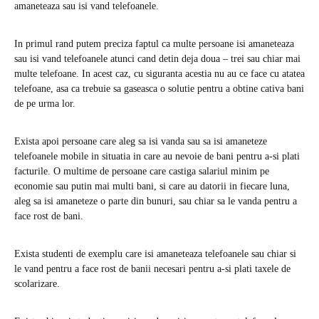
amaneteaza sau isi vand telefoanele.
In primul rand putem preciza faptul ca multe persoane isi amaneteaza
sau isi vand telefoanele atunci cand detin deja doua – trei sau chiar mai
multe telefoane. In acest caz, cu siguranta acestia nu au ce face cu atatea
telefoane, asa ca trebuie sa gaseasca o solutie pentru a obtine cativa bani
de pe urma lor.
Exista apoi persoane care aleg sa isi vanda sau sa isi amaneteze
telefoanele mobile in situatia in care au nevoie de bani pentru a-si plati
facturile. O multime de persoane care castiga salariul minim pe
economie sau putin mai multi bani, si care au datorii in fiecare luna,
aleg sa isi amaneteze o parte din bunuri, sau chiar sa le vanda pentru a
face rost de bani.
Exista studenti de exemplu care isi amaneteaza telefoanele sau chiar si
le vand pentru a face rost de banii necesari pentru a-si plati taxele de
scolarizare.