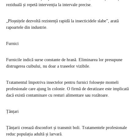
reziduală și repetă intervenția la intervale precise.
„Ploșnițele dezvoltă rezistență rapidă la insecticidele slabe”, arată
rapoartele din industrie.
Furnici
Furnicile indică surse constante de hrană. Eliminarea lor presupune
distrugerea cuibului, nu doar a traseelor vizibile.
Tratamentul împotriva insectelor pentru furnici folosește momeli
profesionale care ajung în colonie. O firmă de deratizare este implicată
dacă există contaminare cu resturi alimentare sau rozătoare.
Țânțari
Țânțarii creează disconfort și transmit boli. Tratamentele profesionale
reduc populația adultă și larvară.