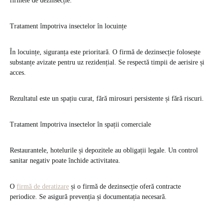
firmele de dezinsecție.
Tratament împotriva insectelor în locuințe
În locuințe, siguranța este prioritară. O firmă de dezinsecție folosește
substanțe avizate pentru uz rezidențial. Se respectă timpii de aerisire și
acces.
Rezultatul este un spațiu curat, fără mirosuri persistente și fără riscuri.
Tratament împotriva insectelor în spații comerciale
Restaurantele, hotelurile și depozitele au obligații legale. Un control
sanitar negativ poate închide activitatea.
O
firmă de deratizare
și o firmă de dezinsecție oferă contracte
periodice. Se asigură prevenția și documentația necesară.