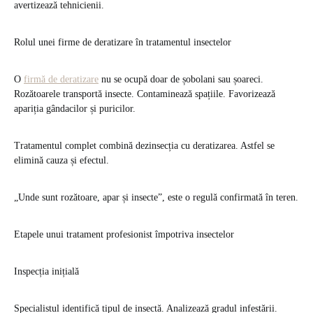
avertizează tehnicienii.
Rolul unei firme de deratizare în tratamentul insectelor
O
firmă de deratizare
nu se ocupă doar de șobolani sau șoareci.
Rozătoarele transportă insecte. Contaminează spațiile. Favorizează
apariția gândacilor și puricilor.
Tratamentul complet combină dezinsecția cu deratizarea. Astfel se
elimină cauza și efectul.
„Unde sunt rozătoare, apar și insecte”, este o regulă confirmată în teren.
Etapele unui tratament profesionist împotriva insectelor
Inspecția inițială
Specialistul identifică tipul de insectă. Analizează gradul infestării.