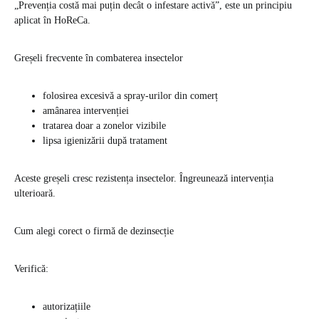
„Prevenția costă mai puțin decât o infestare activă”, este un principiu
aplicat în HoReCa.
Greșeli frecvente în combaterea insectelor
folosirea excesivă a spray-urilor din comerț
amânarea intervenției
tratarea doar a zonelor vizibile
lipsa igienizării după tratament
Aceste greșeli cresc rezistența insectelor. Îngreunează intervenția
ulterioară.
Cum alegi corect o firmă de dezinsecție
Verifică:
autorizațiile