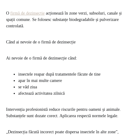
O
firmă de dezinsecție
acționează în zone verzi, subsoluri, canale și
spații comune. Se folosesc substanțe biodegradabile și pulverizare
controlată.
Când ai nevoie de o firmă de dezinsecție
Ai nevoie de o firmă de dezinsecție când:
insectele reapar după tratamentele făcute de tine
apar în mai multe camere
se văd ziua
afectează activitatea zilnică
Intervenția profesionistă reduce riscurile pentru oameni și animale.
Substanțele sunt dozate corect. Aplicarea respectă normele legale.
„Dezinsecția făcută incorect poate dispersa insectele în alte zone”,