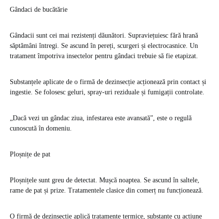
Gândaci de bucătărie
Gândacii sunt cei mai rezistenți dăunători. Supraviețuiesc fără hrană
săptămâni întregi. Se ascund în pereți, scurgeri și electrocasnice. Un
tratament împotriva insectelor pentru gândaci trebuie să fie etapizat.
Substanțele aplicate de o firmă de dezinsecție acționează prin contact și
ingestie. Se folosesc geluri, spray-uri reziduale și fumigații controlate.
„Dacă vezi un gândac ziua, infestarea este avansată”, este o regulă
cunoscută în domeniu.
Ploșnițe de pat
Ploșnițele sunt greu de detectat. Mușcă noaptea. Se ascund în saltele,
rame de pat și prize. Tratamentele clasice din comerț nu funcționează.
O firmă de dezinsecție aplică tratamente termice, substanțe cu acțiune