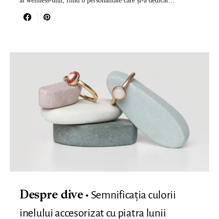
al wellness-ului, fiind o personalitate care și-a dedicat…
Semnificația culorii
Despre dive
inelului accesorizat cu piatra lunii