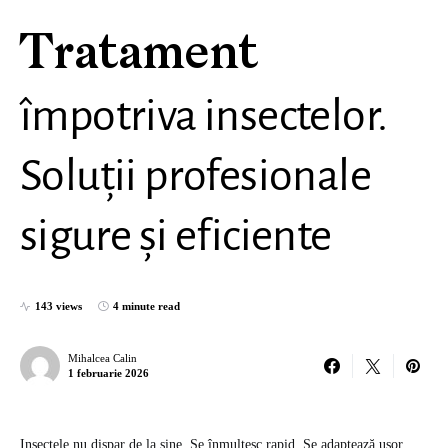
Tratament
împotriva insectelor.
Soluții profesionale
sigure și eficiente
143 views
4 minute read
Mihalcea Calin
1 februarie 2026
Insectele nu dispar de la sine. Se înmulțesc rapid. Se adaptează ușor.