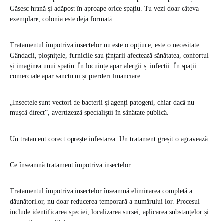
Găsesc hrană și adăpost în aproape orice spațiu. Tu vezi doar câteva
exemplare, colonia este deja formată.
Tratamentul împotriva insectelor nu este o opțiune, este o necesitate.
Gândacii, ploșnițele, furnicile sau țânțarii afectează sănătatea, confortul
și imaginea unui spațiu. În locuințe apar alergii și infecții. În spații
comerciale apar sancțiuni și pierderi financiare.
„Insectele sunt vectori de bacterii și agenți patogeni, chiar dacă nu
mușcă direct”, avertizează specialiștii în sănătate publică.
Un tratament corect oprește infestarea. Un tratament greșit o agravează.
Ce înseamnă tratament împotriva insectelor
Tratamentul împotriva insectelor înseamnă eliminarea completă a
dăunătorilor, nu doar reducerea temporară a numărului lor. Procesul
include identificarea speciei, localizarea sursei, aplicarea substanțelor și