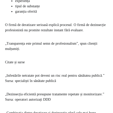
experiența
tipul de substanțe
garanția oferită
O firmă de deratizare serioasă explică procesul. O firmă de dezinsecție
profesionistă nu promite rezultate instant fără evaluare.
„Transparența este primul semn de profesionalism”, spun clienții
mulțumiți.
Citate și surse
„Infestările netratate pot deveni un risc real pentru sănătatea publică.”
Sursa: specialiști în sănătate publică
„Dezinsecția eficientă presupune tratamente repetate și monitorizare.”
Sursa: operatori autorizați DDD
„Combinația dintre deratizare și dezinsecție oferă cele mai bune