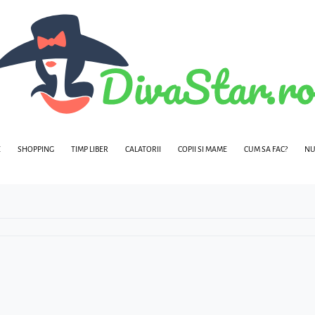
E
SHOPPING
TIMP LIBER
CALATORII
COPII SI MAME
CUM SA FAC?
NU