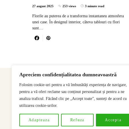
27 august 2025
253 views
3 minute read
Florile au puterea de a transforma instantaneu atmosfera
unei case. În designul interior, câteva tablouri cu flori
sunt…
Apreciem confidențialitatea dumneavoastră
Folosim cookie-uri pentru a vă îmbunătăți experiența de navigare,
pentru a vă oferi reclame sau conținut personalizat și pentru a ne
analiza traficul. Făcând clic pe „Accept toate”, sunteți de acord cu
utilizarea cookie-urilor.
Adapteaza
Refuza
Accepta
Designed & Developed by
SSeoP