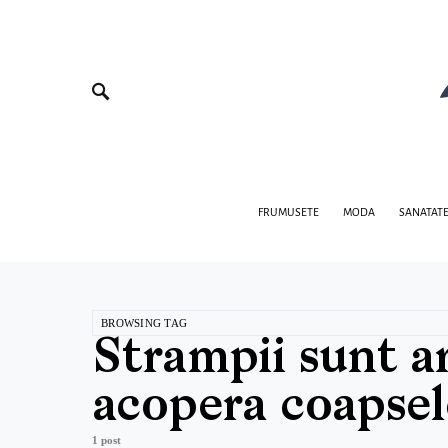
FRUMUSETE
MODA
SANATAT
BROWSING TAG
Strampii sunt a
acopera coapsel
1 post