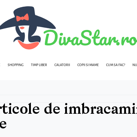
E
SHOPPING
TIMP LIBER
CALATORII
COPII SI MAME
CUM SA FAC?
NU
rticole de imbracami
e