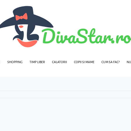
E
SHOPPING
TIMP LIBER
CALATORII
COPII SI MAME
CUM SA FAC?
NU