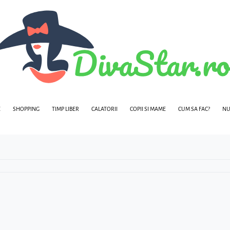
E
SHOPPING
TIMP LIBER
CALATORII
COPII SI MAME
CUM SA FAC?
NU