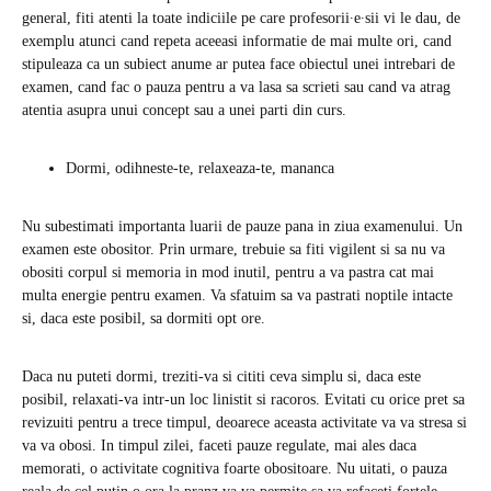
general, fiti atenti la toate indiciile pe care profesorii∙e∙sii vi le dau, de
exemplu atunci cand repeta aceeasi informatie de mai multe ori, cand
stipuleaza ca un subiect anume ar putea face obiectul unei intrebari de
examen, cand fac o pauza pentru a va lasa sa scrieti sau cand va atrag
atentia asupra unui concept sau a unei parti din curs.
Dormi, odihneste-te, relaxeaza-te, mananca
Nu subestimati importanta luarii de pauze pana in ziua examenului. Un
examen este obositor. Prin urmare, trebuie sa fiti vigilent si sa nu va
obositi corpul si memoria in mod inutil, pentru a va pastra cat mai
multa energie pentru examen. Va sfatuim sa va pastrati noptile intacte
si, daca este posibil, sa dormiti opt ore.
Daca nu puteti dormi, treziti-va si cititi ceva simplu si, daca este
posibil, relaxati-va intr-un loc linistit si racoros. Evitati cu orice pret sa
revizuiti pentru a trece timpul, deoarece aceasta activitate va va stresa si
va va obosi. In timpul zilei, faceti pauze regulate, mai ales daca
memorati, o activitate cognitiva foarte obositoare. Nu uitati, o pauza