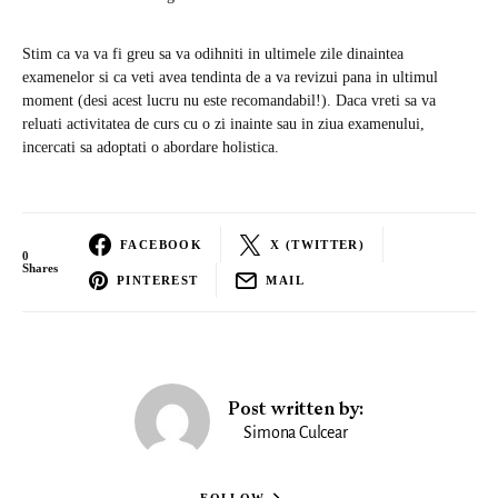
Stim ca va va fi greu sa va odihniti in ultimele zile dinaintea
examenelor si ca veti avea tendinta de a va revizui pana in ultimul
moment (desi acest lucru nu este recomandabil!). Daca vreti sa va
reluati activitatea de curs cu o zi inainte sau in ziua examenului,
incercati sa adoptati o abordare holistica.
FACEBOOK
X (TWITTER)
0
Shares
PINTEREST
MAIL
Post written by:
Simona Culcear
FOLLOW