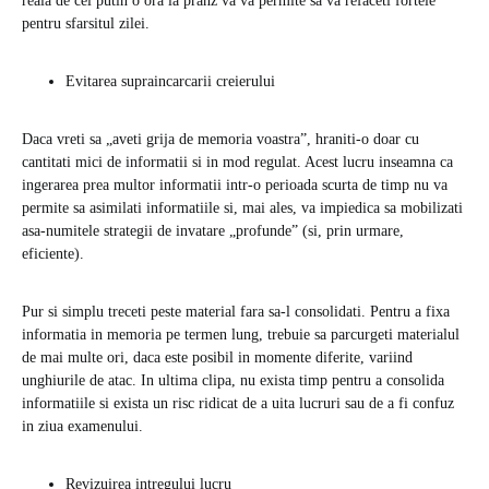
reala de cel putin o ora la pranz va va permite sa va refaceti fortele
pentru sfarsitul zilei.
Evitarea supraincarcarii creierului
Daca vreti sa „aveti grija de memoria voastra”, hraniti-o doar cu
cantitati mici de informatii si in mod regulat. Acest lucru inseamna ca
ingerarea prea multor informatii intr-o perioada scurta de timp nu va
permite sa asimilati informatiile si, mai ales, va impiedica sa mobilizati
asa-numitele strategii de invatare „profunde” (si, prin urmare,
eficiente).
Pur si simplu treceti peste material fara sa-l consolidati. Pentru a fixa
informatia in memoria pe termen lung, trebuie sa parcurgeti materialul
de mai multe ori, daca este posibil in momente diferite, variind
unghiurile de atac. In ultima clipa, nu exista timp pentru a consolida
informatiile si exista un risc ridicat de a uita lucruri sau de a fi confuz
in ziua examenului.
Revizuirea intregului lucru