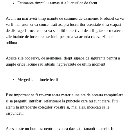
Estimarea timpului ramas si a lucrurilor de facut
Acum nu mai aveti timp inainte de sesiunea de examene. Probabil ca va
va fi mai usor sa va concentrati asupra lucrurilor esentiale si sa scapati
de distrageri. Incercati sa va stabiliti obiectivul de a fi gata∙ e cu cateva
zile inainte de inceperea sesiunii pentru a va acorda cateva zile de
odihna.
Aceste zile pot servi, de asemenea, drept supapa de siguranta pentru a
umple orice lacune sau situatii neprevazute de ultim moment.
Mergeti la ultimele lectii
Este important sa fi revazut toata materia inainte de aceasta recapitulare
si sa pregatiti intrebari referitoare la punctele care nu sunt clare. Fiti
atenti la intrebarile colegilor voastre si, mai ales, incercati sa le
raspundeti.
Acesta este un bun test pentru a vedea daca ati stapanit materia. In