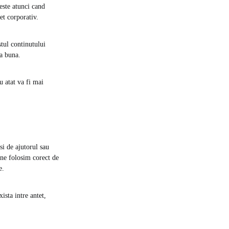
este atunci cand
et corporativ.
tul continutului
sa buna.
u atat va fi mai
si de ajutorul sau
 ne folosim corect de
e.
sta intre antet,