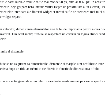
urile barei laterale trebuie sa fie mai mic de 90 px, cum ar fi 60 px. In acest f
lemente, deja grupam bara laterala vizual (legea de proximitate a lui Gestalt). P
lementelor interioare ale fiecarui widget ar trebui sa fie de asemenea mai mici d
re widget separat.
iei culorilor, dimensiunea elementelor este la fel de importanta pentru a crea o i
ilizatorul. Din acest motiv, trebuie sa respectam un criteriu cu logica atunci ca
elor.
unile si distantele
ebuie sa ne asiguram ca dimensiunile, distantele si marjele sunt echilibrate intr
 exista dupa un titlu ar trebui sa fie diferit in functie de dimensiunea titlului.
em o inspectie generala a modului in care toate aceste masuri pe care le specific
i