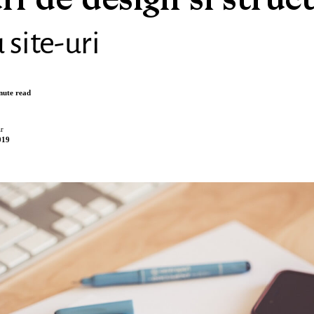
ri de design si struc
 site-uri
nute read
r
019