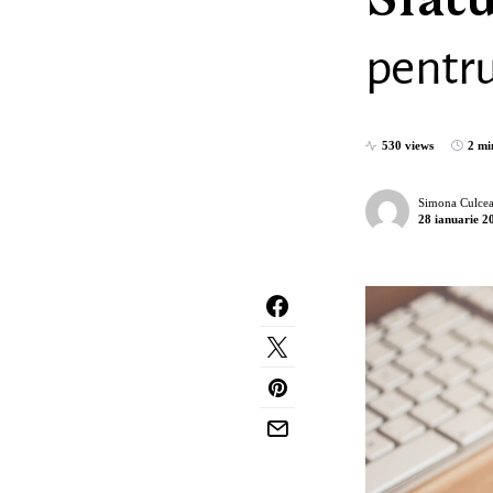
Sfatu
pentru
530 views
2 mi
Simona Culcea
28 ianuarie 2