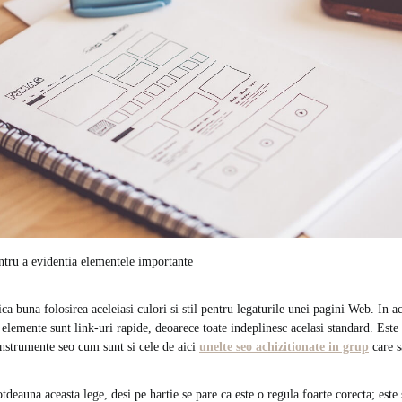
entru a evidentia elementele importante
ca buna folosirea aceleiasi culori si stil pentru legaturile unei pagini Web. In ace
e elemente sunt link-uri rapide, deoarece toate indeplinesc acelasi standard. Est
 instrumente seo cum sunt si cele de aici
unelte seo achizitionate in grup
care s
deauna aceasta lege, desi pe hartie se pare ca este o regula foarte corecta; este 