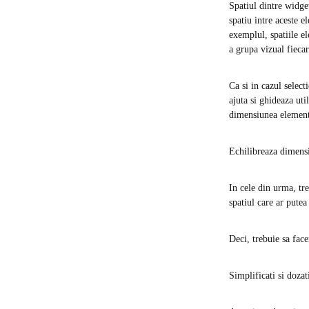
Spatiul dintre widget
spatiu intre aceste e
exemplul, spatiile e
a grupa vizual fieca
Ca si in cazul select
ajuta si ghideaza ut
dimensiunea element
Echilibreaza dimensi
In cele din urma, tr
spatiul care ar putea
Deci, trebuie sa fac
Simplificati si dozat