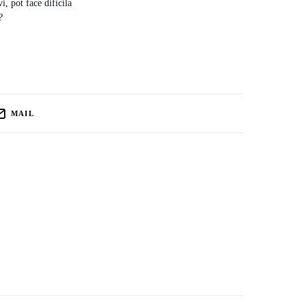
, pot face dificila
?
MAIL