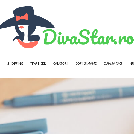
E
SHOPPING
TIMP LIBER
CALATORII
COPII SI MAME
CUM SA FAC?
NU