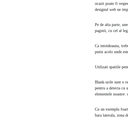
ocazii poate fi resp
designul web ne impi
Pe de alta parte, un
paginii, cu cel al le
Ca intotdeauna, trebu
putin acolo unde est
Utilizati spatiile pe
Blank-urile sunt o re
pentru a detecta cu 
elementele noastre: 
Cu un exemplu foarte
bara laterala, zona d