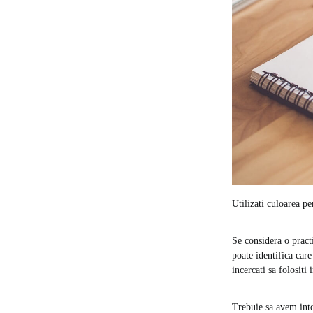
Utilizati culoarea p
Se considera o practi
poate identifica car
incercati sa folositi
Trebuie sa avem intot