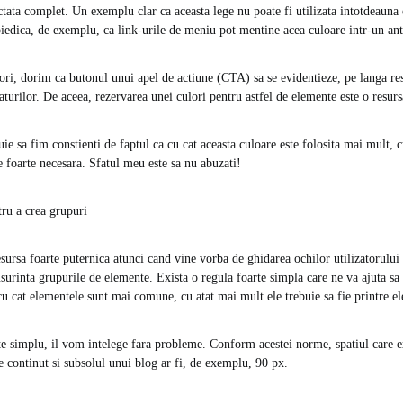
ectata complet. Un exemplu clar ca aceasta lege nu poate fi utilizata intotdeauna 
edica, de exemplu, ca link-urile de meniu pot mentine acea culoare intr-un ant
eori, dorim ca butonul unui apel de actiune (CTA) sa se evidentieze, pe langa res
gaturilor. De aceea, rezervarea unei culori pentru astfel de elemente este o resur
ie sa fim constienti de faptul ca cu cat aceasta culoare este folosita mai mult, c
e foarte necesara. Sfatul meu este sa nu abuzati!
ntru a crea grupuri
sursa foarte puternica atunci cand vine vorba de ghidarea ochilor utilizatorului 
usurinta grupurile de elemente. Exista o regula foarte simpla care ne va ajuta sa
cu cat elementele sunt mai comune, cu atat mai mult ele trebuie sa fie printre el
 simplu, il vom intelege fara probleme. Conform acestei norme, spatiul care exi
e continut si subsolul unui blog ar fi, de exemplu, 90 px.