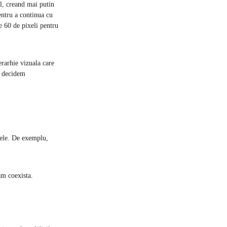
el, creand mai putin
entru a continua cu
e 60 de pixeli pentru
erarhie vizuala care
nd decidem
e ele. De exemplu,
am coexista.