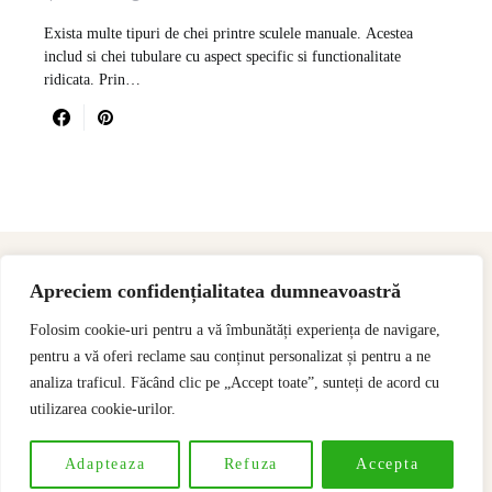
Exista multe tipuri de chei printre sculele manuale. Acestea
includ si chei tubulare cu aspect specific si functionalitate
ridicata. Prin…
Apreciem confidențialitatea dumneavoastră
Folosim cookie-uri pentru a vă îmbunătăți experiența de navigare,
pentru a vă oferi reclame sau conținut personalizat și pentru a ne
analiza traficul. Făcând clic pe „Accept toate”, sunteți de acord cu
utilizarea cookie-urilor.
Designed & Developed by
SSeoP
Adapteaza
Refuza
Accepta