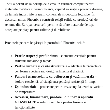
Totul a pornit de la dorința de a crea un furnizor complet pentru
materiale metalice și termoizolante, capabil să susțină proiecte diverse,
de la hale industriale la spații comerciale și depozite logistice. În
decursul anilor, Phoenix a construit relații solide cu producători de
renume din Europa, ceea ce îi permite să ofere materiale de top,
acceptate pe piață pentru calitate și durabilitate.
Produsele pe care le găsești în portofoliul Phoenix includ:
Profile trapez și profile sinus
– elemente esențiale pentru
structuri metalice și fațade.
Profile curbate și casete structurale
– adaptate la proiecte ce
cer forme speciale sau design arhitectural distinct.
Panouri termoizolante cu poliuretan și vată minerală
–
izolare excelentă, eficiență energetică și rezistență în timp.
Uși industriale
– proiectate pentru rezistență la uzură și variații
de temperatură.
Accesorii, luminatoare, pardoseli din inox și aplicații
GLASBOARD
– soluții complete pentru finisaje și
funcționalitate.