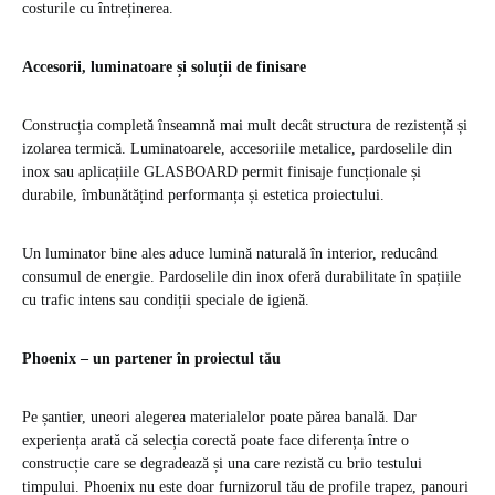
costurile cu întreținerea.
Accesorii, luminatoare și soluții de finisare
Construcția completă înseamnă mai mult decât structura de rezistență și
izolarea termică. Luminatoarele, accesoriile metalice, pardoselile din
inox sau aplicațiile GLASBOARD permit finisaje funcționale și
durabile, îmbunătățind performanța și estetica proiectului.
Un luminator bine ales aduce lumină naturală în interior, reducând
consumul de energie. Pardoselile din inox oferă durabilitate în spațiile
cu trafic intens sau condiții speciale de igienă.
Phoenix – un partener în proiectul tău
Pe șantier, uneori alegerea materialelor poate părea banală. Dar
experiența arată că selecția corectă poate face diferența între o
construcție care se degradează și una care rezistă cu brio testului
timpului. Phoenix nu este doar furnizorul tău de profile trapez, panouri