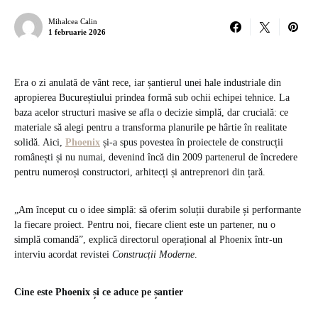
Mihalcea Calin
1 februarie 2026
Era o zi anulată de vânt rece, iar șantierul unei hale industriale din
apropierea Bucureștiului prindea formă sub ochii echipei tehnice. La
baza acelor structuri masive se afla o decizie simplă, dar crucială: ce
materiale să alegi pentru a transforma planurile pe hârtie în realitate
solidă. Aici,
Phoenix
și-a spus povestea în proiectele de construcții
românești și nu numai, devenind încă din 2009 partenerul de încredere
pentru numeroși constructori, arhitecți și antreprenori din țară.
„Am început cu o idee simplă: să oferim soluții durabile și performante
la fiecare proiect. Pentru noi, fiecare client este un partener, nu o
simplă comandă”, explică directorul operațional al Phoenix într-un
interviu acordat revistei
Construcții Moderne
.
Cine este Phoenix și ce aduce pe șantier