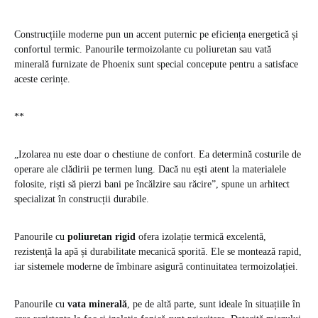
Construcțiile moderne pun un accent puternic pe eficiența energetică și
confortul termic. Panourile termoizolante cu poliuretan sau vată
minerală furnizate de Phoenix sunt special concepute pentru a satisface
aceste cerințe.
**
„Izolarea nu este doar o chestiune de confort. Ea determină costurile de
operare ale clădirii pe termen lung. Dacă nu ești atent la materialele
folosite, riști să pierzi bani pe încălzire sau răcire”, spune un arhitect
specializat în construcții durabile.
Panourile cu
poliuretan rigid
ofera izolație termică excelentă,
rezistență la apă și durabilitate mecanică sporită. Ele se montează rapid,
iar sistemele moderne de îmbinare asigură continuitatea termoizolației.
Panourile cu
vata minerală
, pe de altă parte, sunt ideale în situațiile în