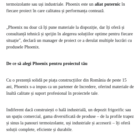
termoizolante sau uși industriale. Phoenix este un
aliat puternic
în
fiecare proiect în care calitatea și performanța contează.
„Phoenix nu doar că îți pune materiale la dispoziție, dar îți oferă și
consultanță tehnică și sprijin în alegerea soluțiilor optime pentru fiecare
situație”, declară un manager de proiect ce a derulat multiple lucrări cu
produsele Phoenix.
De ce să alegi Phoenix pentru proiectul tău
Cu o prezență solidă pe piața construcțiilor din România de peste 15
ani, Phoenix s‑a impus ca un partener de încredere, oferind materiale de
înaltă calitate și suport profesional în proiectele tale.
Indiferent dacă construiești o hală industrială, un depozit frigorific sau
un spațiu comercial, gama diversificată de produse – de la profile trapez
și sinus la panouri termoizolante, uși industriale și accesorii – îți oferă
soluții complete, eficiente și durabile.