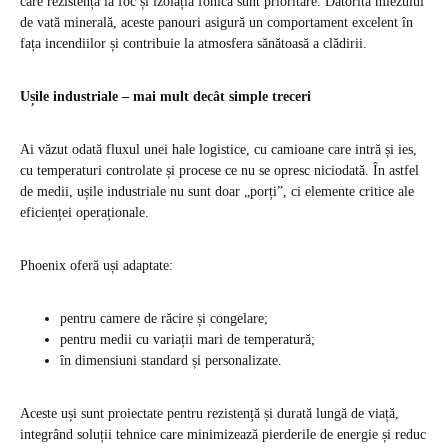
care rezistența la foc și izolația fonică sunt prioritare. Datorită miezului
de vată minerală, aceste panouri asigură un comportament excelent în
fața incendiilor și contribuie la atmosfera sănătoasă a clădirii.
Ușile industriale – mai mult decât simple treceri
Ai văzut odată fluxul unei hale logistice, cu camioane care intră și ies,
cu temperaturi controlate și procese ce nu se opresc niciodată. În astfel
de medii, ușile industriale nu sunt doar „porți”, ci elemente critice ale
eficienței operaționale.
Phoenix oferă uși adaptate:
pentru camere de răcire și congelare;
pentru medii cu variații mari de temperatură;
în dimensiuni standard și personalizate.
Aceste uși sunt proiectate pentru rezistență și durată lungă de viață,
integrând soluții tehnice care minimizează pierderile de energie și reduc