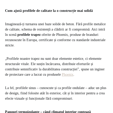
Cum ajută profilele de calitate la o construcție mai solidă
Imaginează‑ți turnarea unei baze solide de beton. Fără profile metalice
de calitate, schema de rezistență a clădirii ar fi compromisă. Aici intră
în scenă
profilele trapez
oferite de Phoenix, produse de branduri
recunoscute în Europa, certificate și conforme cu standarde industriale
stricte.
„Profilele noastre trapez nu sunt doar elemente estetice, ci elemente
structurale vitale. Ele susțin încărcarea, distribuie eforturile și
contribuie semnificativ la durabilitatea construcției”, spune un inginer
de proiectare care a lucrat cu produsele
Phoenix
.
La fel, profilele sinus – cunoscute și ca profile ondulate – aduc un plus
de design, fiind folosite atât în exterior, cât și în interior pentru a crea
efecte vizuale și funcționale fără compromisuri.
Panouri termoizolante – când climatul interior contează