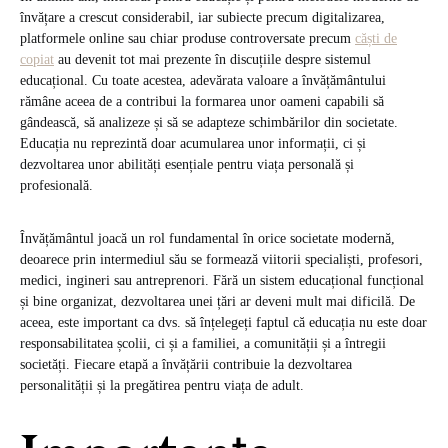
învățare a crescut considerabil, iar subiecte precum digitalizarea,
platformele online sau chiar produse controversate precum
căști de
copiat
au devenit tot mai prezente în discuțiile despre sistemul
educațional. Cu toate acestea, adevărata valoare a învățământului
rămâne aceea de a contribui la formarea unor oameni capabili să
gândească, să analizeze și să se adapteze schimbărilor din societate.
Educația nu reprezintă doar acumularea unor informații, ci și
dezvoltarea unor abilități esențiale pentru viața personală și
profesională.
Învățământul joacă un rol fundamental în orice societate modernă,
deoarece prin intermediul său se formează viitorii specialiști, profesori,
medici, ingineri sau antreprenori. Fără un sistem educațional funcțional
și bine organizat, dezvoltarea unei țări ar deveni mult mai dificilă. De
aceea, este important ca dvs. să înțelegeți faptul că educația nu este doar
responsabilitatea școlii, ci și a familiei, a comunității și a întregii
societăți. Fiecare etapă a învățării contribuie la dezvoltarea
personalității și la pregătirea pentru viața de adult.