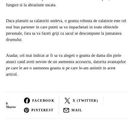
fungice si la abraziune uscata.
Daca planuiti sa calatoriti undeva, o geanta robusta de calatorie este cel
mai bun partener in care puteti sa va impachetati in toate obiectele
personale, fara sa va faceti griji ca sacul se descompune la jumatatea
drumului.
Asadar, cel mai indicat ar fi sa va alegeti o geanta de dama din piele
atunci cand aveti nevoie de un asemenea accesoriu, datorita avantajelor
pe care le are o asemenea geanta si pe care le-am amintit in acest
articol.
FACEBOOK
X (TWITTER)
0
Shares
PINTEREST
MAIL