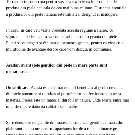
Toscana este cunoscuta pentru vasta sa experienta in productia de
produse din piele naturala de cea mai buna calitate. Distinctia esentiala
a produselor din piele italiana este calitatea, designul si manopera.
In cazul in care veti vizita vreodata aceasta regiune a Italiei, cu
siguranta ar fi indicat sa va cumparati de acolo o geanta din piele.
Puteti sa va alegeti si din tara o asemenea geanta, pentru ca vine cu o
multitudine de avantaje despre care vom discuta in continuare.
Asadar, avantajele gentilor din piele in mare parte sunt
urmatoarele:
Durabilitate:
Acesta este cel mai notabil beneficiu al gentii de mana
din piele autentice si totodata al portofelelor confectionate din acest
material. Pielea este un material durabil in natura, unde exista sanse mai
mici de rupere datorita calitatii sale inalte.
Spre deosebire de gentile din materiale sintetice, gentile de mana din
piele sunt cunoscute pentru capacitatea lor de a ramane intacte pe