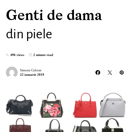
Genti de dama
din piele
496 views
2 minute read
Simona Culcear
22 ianuarie 2019