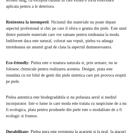
termen lung, cu exceptia cazului in care exista o forta exterioara
aplicata pentru a le deteriora.
Rezistenta la intemperii
: Niciunul din materiale nu poate depasi
aspectul profesional si chic pe care il ofera o geanta din piele. Este unul
dintre putinele materiale care vor ramane pentru totdeauna la moda.
Indiferent daca este natural, colorat sau vopsit, pielea va adauga
intotdeauna un anumit grad de clasa la aspectul dumneavoastra.
Eco-friendly:
Pielea este o tesatura naturala si, prin urmare, nu se
folosesc chimicale pentru realizarea acesteia. Desigur, piata este
inundata cu tot felul de genti din piele sintetica care pot provoca eruptii
pe piele.
Pielea autentica este biodegradabila si nu polueaza aerul si mediul
inconjurator. Intr-o lume in care moda este tratata cu suspiciune de a nu
fi ecologica, plata pentru produsele din piele este o modalitate de a fi
ecologic si frumos.
Durabilitate:
Pielea pura este rezistenta la acarieni si la praf, la atacuri