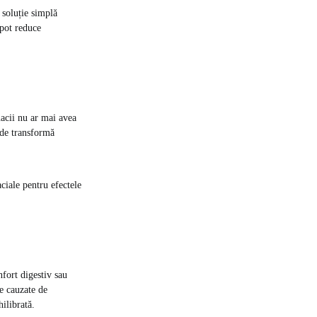
 soluție simplă
 pot reduce
nacii nu ar mai avea
unde transformă
aciale pentru efectele
nfort digestiv sau
le cauzate de
hilibrată.