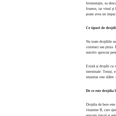
fermentație, ea desc
frumos, iar vinul și
poate avea un impact
Ce tipuri de drojdii
Nu toate drojdiile su
cozonaci sau pizza. D
nutritiv apreciat pe
Există și drojdii cu
intestinale. Totuși, 
imunitar este slăbit
De ce este drojdia
Drojdia de bere este
vitamine B, care ajut
precum zincul și sele