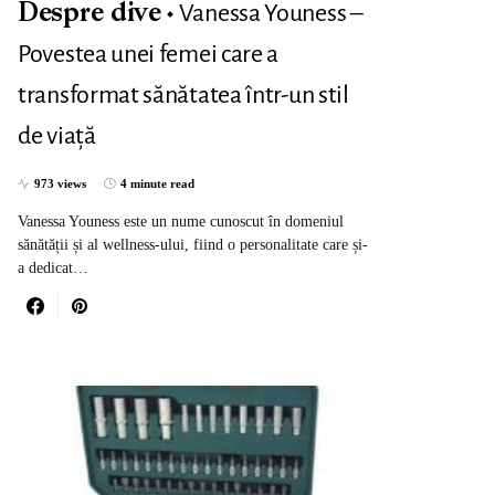
Vanessa Youness –
Despre dive
Povestea unei femei care a
transformat sănătatea într-un stil
de viață
973 views
4 minute read
Vanessa Youness este un nume cunoscut în domeniul
sănătății și al wellness-ului, fiind o personalitate care și-
a dedicat…