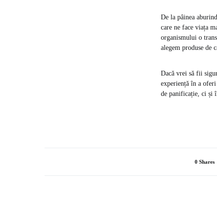
De la pâinea aburind
care ne face viața ma
organismului o trans
alegem produse de ca
Dacă vrei să fii sig
experiență în a ofer
de panificație, ci și 
0 Shares