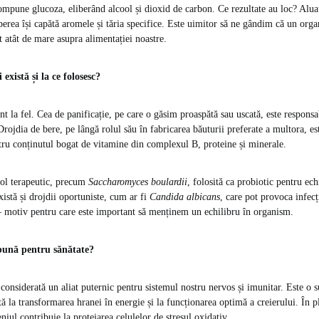
ompune glucoza, eliberând alcool și dioxid de carbon. Ce rezultate au loc? Aluat
 berea își capătă aromele și tăria specifice. Este uimitor să ne gândim că un org
 atât de mare asupra alimentației noastre.
 există și la ce folosesc?
nt la fel. Cea de panificație, pe care o găsim proaspătă sau uscată, este responsa
rojdia de bere, pe lângă rolul său în fabricarea băuturii preferate a multora, es
ntru conținutul bogat de vitamine din complexul B, proteine și minerale.
 rol terapeutic, precum
Saccharomyces boulardii
, folosită ca probiotic pentru ech
există și drojdii oportuniste, cum ar fi
Candida albicans
, care pot provoca infecț
 – motiv pentru care este important să menținem un echilibru în organism.
 bună pentru sănătate?
 considerată un aliat puternic pentru sistemul nostru nervos și imunitar. Este o s
ă la transformarea hranei în energie și la funcționarea optimă a creierului. În p
niul contribuie la protejarea celulelor de stresul oxidativ.