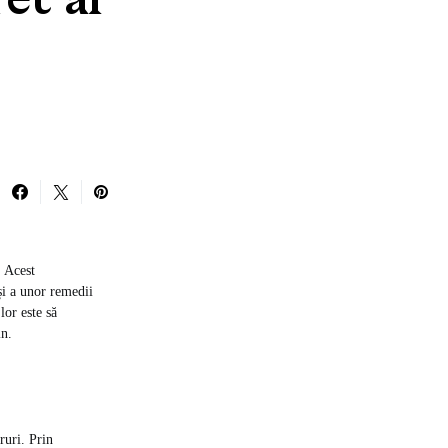
et al
. Acest
și a unor remedii
lor este să
in.
ruri. Prin