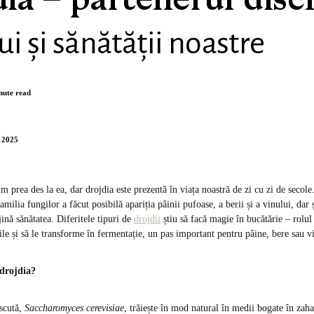
ia – partenerul discr
ui și sănătății noastre
nute read
n
 2025
 prea des la ea, dar drojdia este prezentă în viața noastră de zi cu zi de secole
ilia fungilor a făcut posibilă apariția pâinii pufoase, a berii și a vinului, dar 
jină sănătatea. Diferitele tipuri de
drojdii
știu să facă magie în bucătărie – rolul 
e și să le transforme în fermentație, un pas important pentru pâine, bere sau v
drojdia?
scută,
Saccharomyces cerevisiae
, trăiește în mod natural în medii bogate în zaha