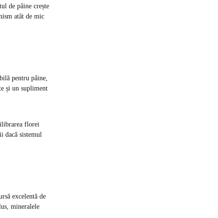
ul de pâine crește
anism atât de mic
bilă pentru pâine,
te și un supliment
ilibrarea florei
ii dacă sistemul
ursă excelentă de
lus, mineralele