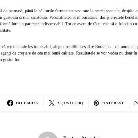
ă de pe masă, până la băuturile fermentate savurate la ocazii speciale, drojdia e
i gustoasă și mai sănătoasă. Versatilitatea ei în bucătărie, dar și efectele benefi
formă într-un partener indispensabil. Tot ce avem de făcut este să o folosim cu 
litate.
ur că rețetele tale ies impecabil, alege drojdiile Lesaffre România – un nume cu 
i agenți de creștere de cea mai bună calitate. Rezultatele se vor vedea nu doar în
în gustul lor.
FACEBOOK
X (TWITTER)
PINTEREST