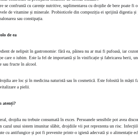
re se confruntă cu carențe nutritive, suplimentarea cu drojdie de bere poate fi o
vele de vitamine și minerale. Probioticele din compoziția ei sprijină digestia și
alonarea sau constipația.
colo de ea
edient de nelipsit în gastronomie: fără ea, pâinea nu ar mai fi pufoasă, iar cozo
pe care o iubim. Este la fel de importantă și în vinificație și fabricarea berii, 
e sau fructe în alcool.
drojdia are loc și în medicina naturistă sau în cosmetică. Este folosită în măști f
vitalizare a pielii.
m atenți?
eral, drojdia nu trebuie consumată în exces. Persoanele sensibile pot avea disco
 în cazul unui sistem imunitar slăbit, drojdiile vii pot reprezenta un risc. Infecții
ate cu antifungice și pot fi prevenite printr-o igienă adecvată și o alimentație ec