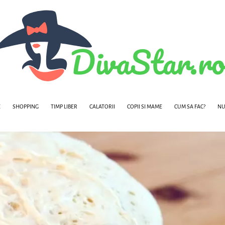
E
SHOPPING
TIMP LIBER
CALATORII
COPII SI MAME
CUM SA FAC?
NU