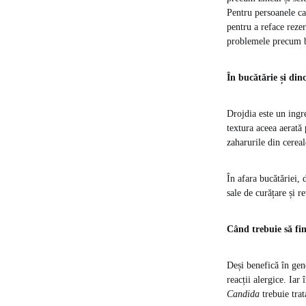
Pentru persoanele ca
pentru a reface rezer
problemele precum b
În bucătărie și din
Drojdia este un ingr
textura aceea aerată 
zaharurile din cereal
În afara bucătăriei, 
sale de curățare și re
Când trebuie să fi
Deși benefică în gen
reacții alergice. Iar
Candida
trebuie trat