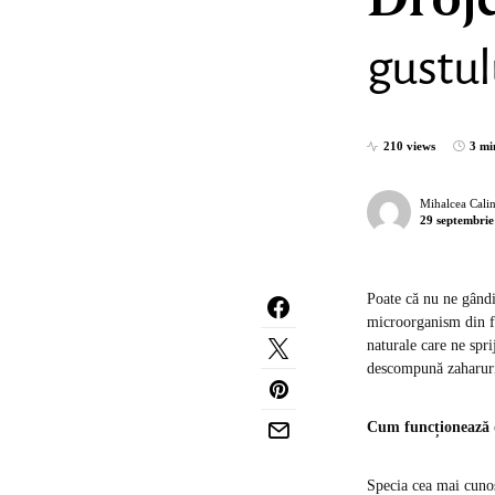
Drojd
gustul
210 views
3 mi
Mihalcea Cali
29 septembrie
Poate că nu ne gândim
microorganism din fam
naturale care ne spri
descompună zaharuril
Cum funcționează 
Specia cea mai cuno