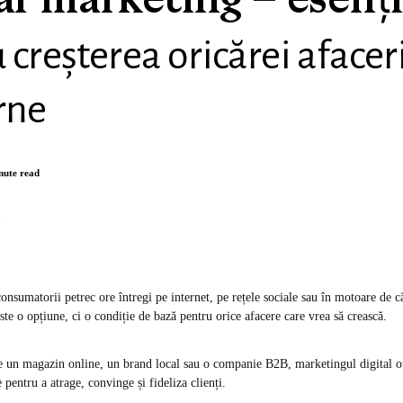
al marketing – esenți
 creșterea oricărei afacer
rne
nute read
n
consumatorii petrec ore întregi pe internet, pe rețele sociale sau în motoare de 
te o opțiune, ci o condiție de bază pentru orice afacere care vrea să crească.
e un magazin online, un brand local sau o companie B2B, marketingul digital o
 pentru a atrage, convinge și fideliza clienți.