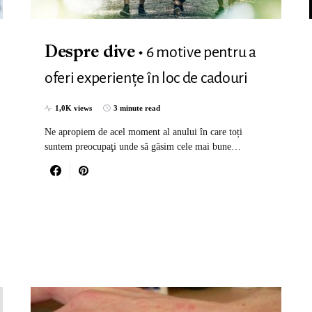
6 motive pentru a
Despre dive
oferi experiențe în loc de cadouri
1,0K views
3 minute read
Ne apropiem de acel moment al anului în care toți
suntem preocupaţi unde să găsim cele mai bune…