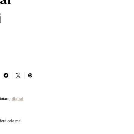
al
i
căutare,
digital
feră cele mai