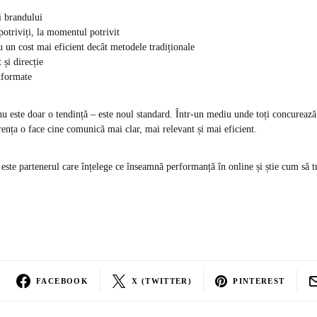
ii brandului
potriviți, la momentul potrivit
 un cost mai eficient decât metodele tradiționale
 și direcție
informate
u este doar o tendință – este noul standard. Într-un mediu unde toți concurează
erența o face cine comunică mai clar, mai relevant și mai eficient.
este partenerul care înțelege ce înseamnă performanță în online și știe cum să t
FACEBOOK
X (TWITTER)
PINTEREST