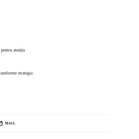
 pentru atenția
ransforme strategia
MAIL