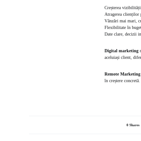
Creșterea vizibilităț
Atragerea clienților 
Vânzări mai mari, cu
Flexibilitate în buget
Date clare, decizii 
Digital marketing
n
aceluiași client, dif
Remote Marketing
în creștere concretă.
0 Shares