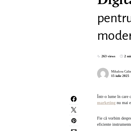
Digit
pentru
mode
263 views
2 mi
Mihalcea Cali
15 iulie 2025
Într-o lume în care 
marketing
nu mai es
Fie că vorbim despr
eficiente instrumente