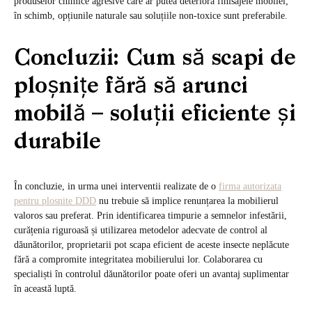
produselor chimice agresive care ar putea deteriora finisajele mobilei;
în schimb, opțiunile naturale sau soluțiile non-toxice sunt preferabile.
Concluzii: Cum să scapi de
ploșnițe fără să arunci
mobilă – soluții eficiente și
durabile
În concluzie, in urma unei interventii realizate de o
firma autorizata
pentru plosnite DDD
nu trebuie să implice renunțarea la mobilierul
valoros sau preferat. Prin identificarea timpurie a semnelor infestării,
curățenia riguroasă și utilizarea metodelor adecvate de control al
dăunătorilor, proprietarii pot scapa eficient de aceste insecte neplăcute
fără a compromite integritatea mobilierului lor. Colaborarea cu
specialiști în controlul dăunătorilor poate oferi un avantaj suplimentar
în această luptă.