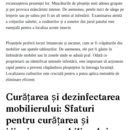
recunoașterea prezenței lor. Mușcăturile de ploșnițe sunt adesea grupate
și pot provoca mâncărimi intense. De asemenea, petele mici de sânge pe
lenjerie sau pe saltea pot fi un alt semn al infestării. Examinarea atentă
a colțurilor saltelei, a cusăturilor și a zonelor din jurul patului este
esențială pentru a localiza aceste insecte.
Ploșnițele preferă locuri întunecate și ascunse, cum ar fi crăpăturile din
mobilier sau spatele tablourilor. De asemenea, ele pot fi găsite în
îmbinările mobilei sau în zonele unde se adună praf. Odată ce
proprietarii au identificat semnele infestării, este important să acționeze
rapid pentru a preveni răspândirea ploșnițelor în întreaga locuință.
Localizarea cuiburilor este crucială pentru a putea aplica metodele de
eliminare eficient.
Curățarea și dezinfectarea
mobilierului: Sfaturi
pentru curățarea și