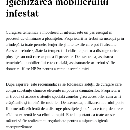
igienizarea mobilierului
infestat
Curățarea temeinică a mobilierului infestat este un pas esențial în
procesul de eliminare a ploșnițelor. Proprietarii ar trebui să înceapă prin
a îndepărta toate pernele, lenjeriile și alte textile care pot fi afectate.
Acestea trebuie spălate la temperaturi ridicate pentru a distruge orice
ploșnițe sau ouă care ar putea fi prezente. De asemenea, aspirarea
temeinică a mobilierului este crucială; aspiratoarele ar trebui să fie
dotate cu filtre HEPA pentru a capta insectele mici.
După aspirare, este recomandat să se folosească soluții de curățare care
conțin substanțe chimice eficiente împotriva dăunătorilor. Proprietarii
ar trebui să acorde o atenție specială zonelor greu accesibile, cum ar fi
crăpăturile și îmbinările mobilei. De asemenea, utilizarea aburului poate
fi o metodă eficientă de a distruge ploșnițele și ouăle acestora, deoarece
căldura extremă le va elimina rapid. Este important ca toate aceste
măsuri să fie realizate cu regularitate pentru a asigura o igienă
corespunzătoare.