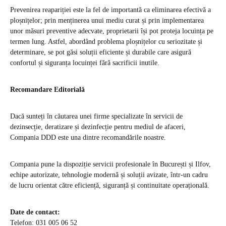
Prevenirea reapariției este la fel de importantă ca eliminarea efectivă a
ploșnițelor; prin menținerea unui mediu curat și prin implementarea
unor măsuri preventive adecvate, proprietarii își pot proteja locuința pe
termen lung. Astfel, abordând problema ploșnițelor cu seriozitate și
determinare, se pot găsi soluții eficiente și durabile care asigură
confortul și siguranța locuinței fără sacrificii inutile.
Recomandare Editorială
Dacă sunteți în căutarea unei firme specializate în servicii de
dezinsecție, deratizare și dezinfecție pentru mediul de afaceri,
Compania DDD este una dintre recomandările noastre.
Compania pune la dispoziție servicii profesionale în București și Ilfov,
echipe autorizate, tehnologie modernă și soluții avizate, într-un cadru
de lucru orientat către eficiență, siguranță și continuitate operațională.
Date de contact:
Telefon: 031 005 06 52