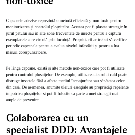
non-toxice
Capcanele adezive reprezintă o metodă eficientă și non-toxic pentru
monitorizarea și controlul ploșnițelor. Acestea pot fi plasate strategic în
jurul patului sau în alte zone frecventate de insecte pentru a captura
exemplarele care circulă prin locuință. Proprietarii ar trebui să verifice
periodic capcanele pentru a evalua nivelul infestării și pentru a lua
măsuri corespunzătoare.
Pe lângă capcane, există și alte metode non-toxice care pot fi utilizate
pentru controlul ploșnițelor. De exemplu, utilizarea aburului cald poate
distruge insectele fără a afecta mediul înconjurător sau sănătatea celor
din casă. De asemenea, anumite uleiuri esențiale au proprietăți repelente
împotriva ploșnițelor și pot fi folosite ca parte a unei strategii mai
ample de prevenire.
Colaborarea cu un
specialist DDD: Avantajele