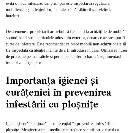
evita o nouă infestare. Un prim pas este inspectarea regulată a
mobilierului și a lenjeriilor, mai ales după călătorii sau vizite la
hoteluri.
De asemenea, proprietarii ar trebui să fie atenți la achizițiile de mobilă
second-hand sau la articolele aduse din exterior, deoarece acestea pot fi
surse de infestare. Este recomandat ca orice mobilă nou achiziționată să
fie inspectată cu atenție înainte de a fi introdusă în casă. Utilizarea husei
de protecție pentru saltele și perne poate oferi o barieră suplimentară
împotriva ploșnițelor.
Importanța igienei și
curățeniei în prevenirea
infestării cu ploșnițe
Igiena și curățenia joacă un rol esențial în prevenirea infestării cu
ploșnițe. Menținerea unui mediu curat reduce semnificativ riscul ca