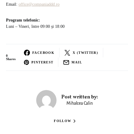
Email:
office@companiaddd.ro
Program telefonic:
Luni – Vineri, între 09:00 și 18:00
FACEBOOK
X (TWITTER)
0
Shares
PINTEREST
MAIL
Post written by:
Mihalcea Calin
FOLLOW