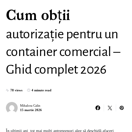
Cum obții
autorizație pentru un
container comercial –
Ghid complet 2026
78 views
4 minute read
Mihalcea Calin
15 martie 2026
În ultimii ani, tot mai mulți antreprenori aleg să deschidă afaceri