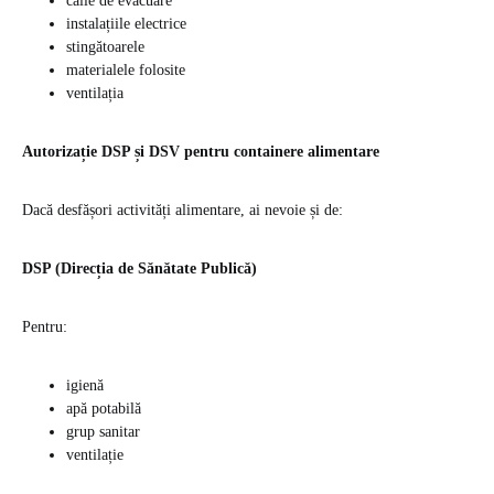
căile de evacuare
instalațiile electrice
stingătoarele
materialele folosite
ventilația
Autorizație DSP și DSV pentru containere alimentare
Dacă desfășori activități alimentare, ai nevoie și de:
DSP (Direcția de Sănătate Publică)
Pentru:
igienă
apă potabilă
grup sanitar
ventilație