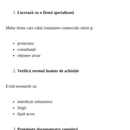
Lucrează cu o firmă specializată
Multe firme care vând containere comerciale oferă și:
proiectare
consultanță
obținere avize
Verifică terenul înainte de achiziție
Evită terenurile cu:
interdicții urbanistice
litigii
lipsă acces
Pregătește documentația completă