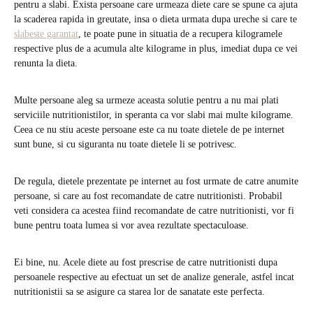
pentru a slabi. Exista persoane care urmeaza diete care se spune ca ajuta
la scaderea rapida in greutate, insa o dieta urmata dupa ureche si care te
slabeste garantat
, te poate pune in situatia de a recupera kilogramele
respective plus de a acumula alte kilograme in plus, imediat dupa ce vei
renunta la dieta.
Multe persoane aleg sa urmeze aceasta solutie pentru a nu mai plati
serviciile nutritionistilor, in speranta ca vor slabi mai multe kilograme.
Ceea ce nu stiu aceste persoane este ca nu toate dietele de pe internet
sunt bune, si cu siguranta nu toate dietele li se potrivesc.
De regula, dietele prezentate pe internet au fost urmate de catre anumite
persoane, si care au fost recomandate de catre nutritionisti. Probabil
veti considera ca acestea fiind recomandate de catre nutritionisti, vor fi
bune pentru toata lumea si vor avea rezultate spectaculoase.
Ei bine, nu. Acele diete au fost prescrise de catre nutritionisti dupa
persoanele respective au efectuat un set de analize generale, astfel incat
nutritionistii sa se asigure ca starea lor de sanatate este perfecta.