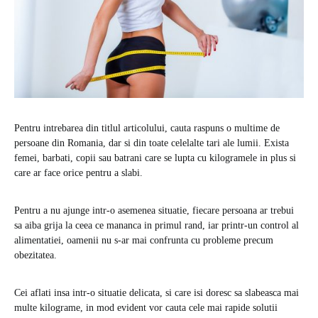
Pentru intrebarea din titlul articolului, cauta raspuns o multime de
persoane din Romania, dar si din toate celelalte tari ale lumii. Exista
femei, barbati, copii sau batrani care se lupta cu kilogramele in plus si
care ar face orice pentru a slabi.
Pentru a nu ajunge intr-o asemenea situatie, fiecare persoana ar trebui
sa aiba grija la ceea ce mananca in primul rand, iar printr-un control al
alimentatiei, oamenii nu s-ar mai confrunta cu probleme precum
obezitatea.
Cei aflati insa intr-o situatie delicata, si care isi doresc sa slabeasca mai
multe kilograme, in mod evident vor cauta cele mai rapide solutii