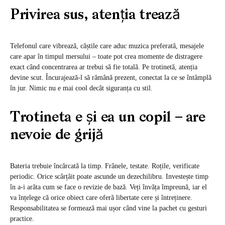
Privirea sus, atenția trează
Telefonul care vibrează, căștile care aduc muzica preferată, mesajele
care apar în timpul mersului – toate pot crea momente de distragere
exact când concentrarea ar trebui să fie totală. Pe trotinetă, atenția
devine scut. Încurajează-l să rămână prezent, conectat la ce se întâmplă
în jur. Nimic nu e mai cool decât siguranța cu stil.
Trotineta e și ea un copil – are
nevoie de grijă
Bateria trebuie încărcată la timp. Frânele, testate. Roțile, verificate
periodic. Orice scârțâit poate ascunde un dezechilibru. Investește timp
în a-i arăta cum se face o revizie de bază. Veți învăța împreună, iar el
va înțelege că orice obiect care oferă libertate cere și întreținere.
Responsabilitatea se formează mai ușor când vine la pachet cu gesturi
practice.