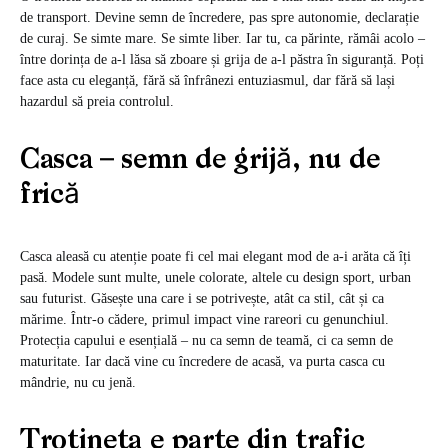
de transport. Devine semn de încredere, pas spre autonomie, declarație
de curaj. Se simte mare. Se simte liber. Iar tu, ca părinte, rămâi acolo –
între dorința de a-l lăsa să zboare și grija de a-l păstra în siguranță. Poți
face asta cu eleganță, fără să înfrânezi entuziasmul, dar fără să lași
hazardul să preia controlul.
Casca – semn de grijă, nu de
frică
Casca aleasă cu atenție poate fi cel mai elegant mod de a-i arăta că îți
pasă. Modele sunt multe, unele colorate, altele cu design sport, urban
sau futurist. Găsește una care i se potrivește, atât ca stil, cât și ca
mărime. Într-o cădere, primul impact vine rareori cu genunchiul.
Protecția capului e esențială – nu ca semn de teamă, ci ca semn de
maturitate. Iar dacă vine cu încredere de acasă, va purta casca cu
mândrie, nu cu jenă.
Trotineta e parte din trafic