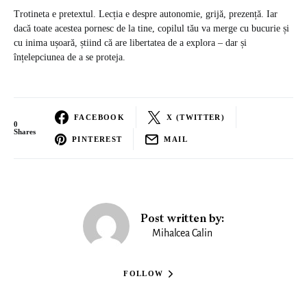
Trotineta e pretextul. Lecția e despre autonomie, grijă, prezență. Iar
dacă toate acestea pornesc de la tine, copilul tău va merge cu bucurie și
cu inima ușoară, știind că are libertatea de a explora – dar și
înțelepciunea de a se proteja.
FACEBOOK
X (TWITTER)
0
Shares
PINTEREST
MAIL
Post written by:
Mihalcea Calin
FOLLOW