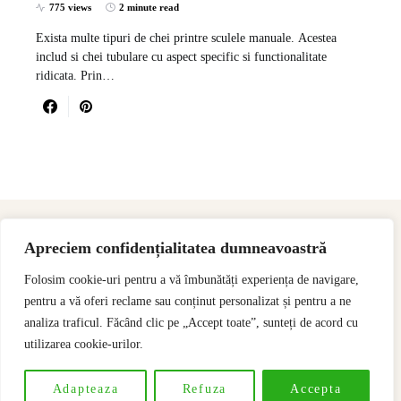
775 views
2 minute read
Exista multe tipuri de chei printre sculele manuale. Acestea
includ si chei tubulare cu aspect specific si functionalitate
ridicata. Prin…
Apreciem confidențialitatea dumneavoastră
Folosim cookie-uri pentru a vă îmbunătăți experiența de navigare,
pentru a vă oferi reclame sau conținut personalizat și pentru a ne
analiza traficul. Făcând clic pe „Accept toate”, sunteți de acord cu
utilizarea cookie-urilor.
Designed & Developed by
SSeoP
Adapteaza
Refuza
Accepta