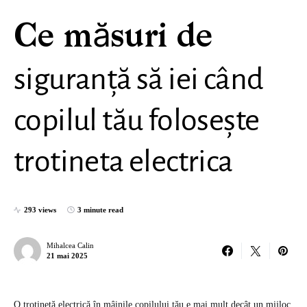
Ce măsuri de
siguranță să iei când
copilul tău folosește
trotineta electrica
293 views
3 minute read
Mihalcea Calin
21 mai 2025
O trotinetă electrică în mâinile copilului tău e mai mult decât un mijloc