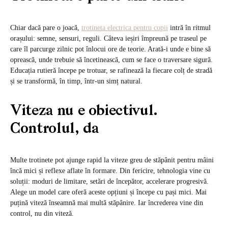
Chiar dacă pare o joacă,
trotineta electrica pentru copii
intră în ritmul
orașului: semne, sensuri, reguli. Câteva ieșiri împreună pe traseul pe
care îl parcurge zilnic pot înlocui ore de teorie. Arată-i unde e bine să
oprească, unde trebuie să încetinească, cum se face o traversare sigură.
Educația rutieră începe pe trotuar, se rafinează la fiecare colț de stradă
și se transformă, în timp, într-un simț natural.
Viteza nu e obiectivul.
Controlul, da
Multe trotinete pot ajunge rapid la viteze greu de stăpânit pentru mâini
încă mici și reflexe aflate în formare. Din fericire, tehnologia vine cu
soluții: moduri de limitare, setări de începător, accelerare progresivă.
Alege un model care oferă aceste opțiuni și începe cu pași mici. Mai
puțină viteză înseamnă mai multă stăpânire. Iar încrederea vine din
control, nu din viteză.