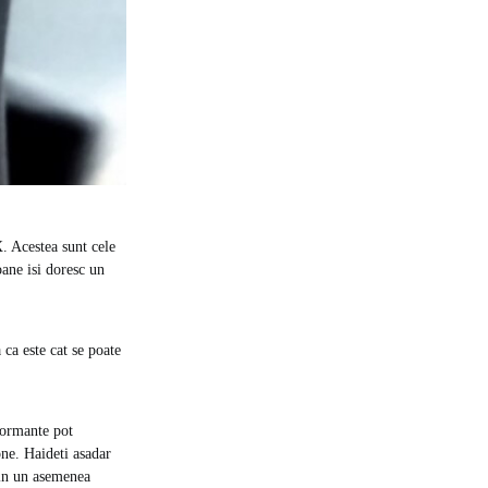
X. Acestea sunt cele
oane isi doresc un
 ca este cat se poate
formante pot
ne. Haideti asadar
tin un asemenea