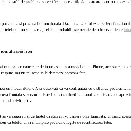
i cu o astfel de problema sa verificati accesoriile de incarcare pentru ca acestea
portant ca si priza sa fie functionala. Daca incarcatorul este perfect functional
iar telefonul nu se incarca, cel mai probabil este nevoie de o interventie de
inlo
identificarea fetei
 multor persoane care detin un asemenea model de la iPhone, aceasta caracteris
e raspuns sau nu reuseste sa le detecteze acestora fata.
ineti un model iPhone X si observati ca va confruntati cu o stfel de problema, ma
amera frontala si senzorul. Este indicat sa tineti telefonul la o distanta de aprox
dvs. si priviti activ.
t sa va asigurati si de faptul ca stati intr-o camera bine luminata. Urmand acest
bui ca telefonul sa intampine probleme legate de identificarea fetei.