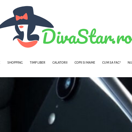
E
SHOPPING
TIMP LIBER
CALATORII
COPII SI MAME
CUM SA FAC?
NU