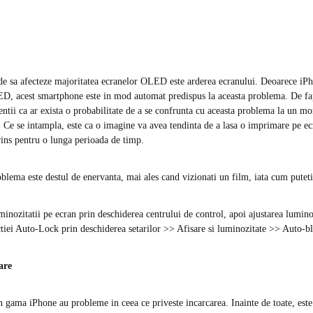
e sa afecteze majoritatea ecranelor OLED este arderea ecranului. Deoarece iPh
D, acest smartphone este in mod automat predispus la aceasta problema. De fap
ientii ca ar exista o probabilitate de a se confrunta cu aceasta problema la un m
ui. Ce se intampla, este ca o imagine va avea tendinta de a lasa o imprimare pe e
prins pentru o lunga perioada de timp.
blema este destul de enervanta, mai ales cand vizionati un film, iata cum puteti 
inozitatii pe ecran prin deschiderea centrului de control, apoi ajustarea luminoz
tiei Auto-Lock prin deschiderea setarilor >> Afisare si luminozitate >> Auto-bl
are
n gama iPhone au probleme in ceea ce priveste incarcarea. Inainte de toate, este