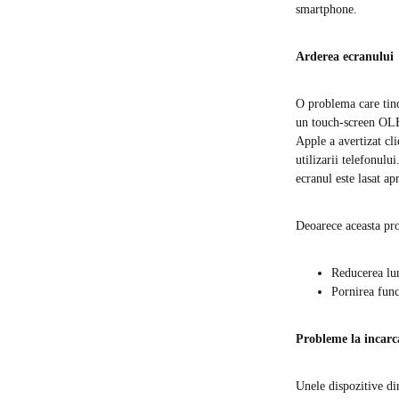
smartphone.
Arderea ecranului
O problema care tind
un touch-screen OLE
Apple a avertizat cl
utilizarii telefonul
ecranul este lasat a
Deoarece aceasta pro
Reducerea lum
Pornirea func
Probleme la incarc
Unele dispozitive di