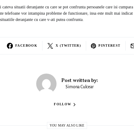
fi cateva situatii deranjante cu care se pot confrunta persoanele care isi cumpa
ste telefoane vor intampina probleme de functionare, insa este mult mai indicat s
situatiile deranjante cu care v-ati putea confrunta.
FACEBOOK
X (TWITTER)
PINTEREST
Post written by:
Simona Culcear
FOLLOW
YOU MAY ALSO LIKE