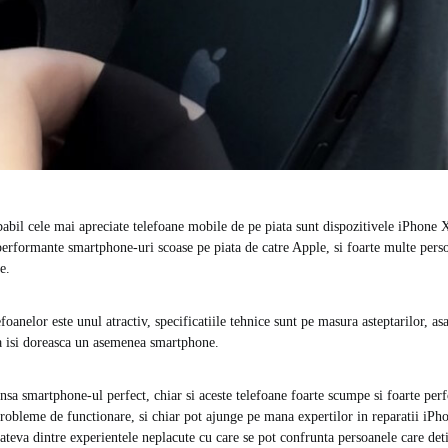
obabil cele mai apreciate telefoane mobile de pe piata sunt dispozitivele iPhone 
performante smartphone-uri scoase pe piata de catre Apple, si foarte multe pers
e.
efoanelor este unul atractiv, specificatiile tehnice sunt pe masura asteptarilor, asa
sa isi doreasca un asemenea smartphone.
nsa smartphone-ul perfect, chiar si aceste telefoane foarte scumpe si foarte per
obleme de functionare, si chiar pot ajunge pe mana expertilor in reparatii iPho
ateva dintre experientele neplacute cu care se pot confrunta persoanele care de