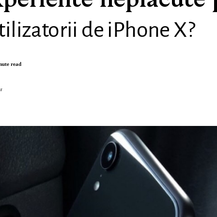
xperiente neplacute 
tilizatorii de iPhone X?
nute read
r