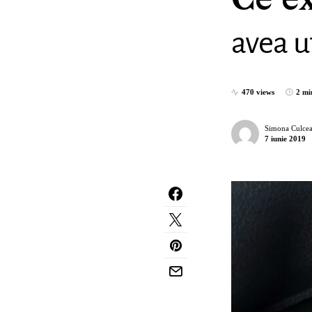
Ce e
avea u
470 views
2 mi
Simona Culcea
7 iunie 2019