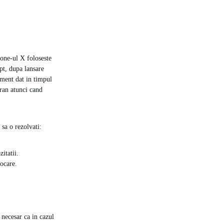
one-ul X foloseste
t, dupa lansare
oment dat in timpul
cran atunci cand
sa o rezolvati:
itatii.
ocare.
 necesar ca in cazul