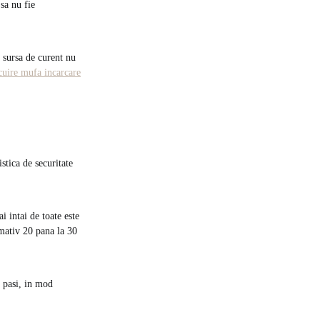
 sa nu fie
, sursa de curent nu
cuire mufa incarcare
tica de securitate
i intai de toate este
imativ 20 pana la 30
i pasi, in mod