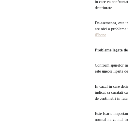
in care va confruntat
deteriorate.
De-asemenea, este im
are nici o problema 
iPhone
.
Probleme legate de 
Conform spuselor mai
este uneori lipsita d
In cazul in care det
indicat sa curatati c
de centimetri in fata 
Este foarte importan
normal nu va mai tre